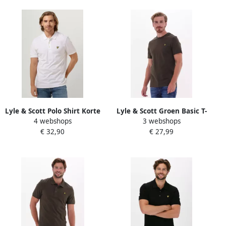
Lyle & Scott Polo Shirt Korte
Lyle & Scott Groen Basic T-
4 webshops
3 webshops
Mouw Lyle & Scott Effen
Shirt van Hoge Kwaliteit
€ 32,90
€ 27,99
poloshirt van biologisch
Olijf 100% Katoen Green
katoen
Heren