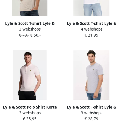
Lyle & Scott T-shirt Lyle &
Lyle & Scott T-shirt Lyle &
3 webshops
4 webshops
Scott SP400VOG POLO-W870
Scott TS512VOG L S T-SHIRT-
€ 70,-
€ 56,-
€ 21,95
COVE
626 WHITE
Lyle & Scott Polo Shirt Korte
Lyle & Scott T-shirt Lyle &
3 webshops
3 webshops
Mouw Lyle & Scott Plain
Scott TS400VOG PLAIN-D24
€ 35,95
€ 28,79
Polo Shirt
LIGHT GREY MARL