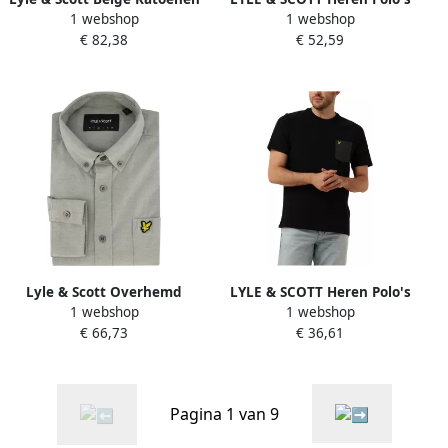
1 webshop
1 webshop
Ronde Hals T-Shirt Beige
& T-shirts Tipped Polo Shirt
€ 82,38
€ 52,59
Heren
Donkergrijs
Lyle & Scott Overhemd
LYLE & SCOTT Heren Polo's
1 webshop
1 webshop
Lange Mouw Lyle & Scott
& T-shirts Contrast Pocket T-
€ 66,73
€ 36,61
Chemise manches longues
shirt Zwart
boutonnée en lin et coton
Pagina 1 van 9