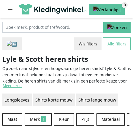
Wis filters
Alle filters
Lyle & Scott heren shirts
Op zoek naar stijlvolle en hoogwaardige heren shirts? Lyle & Scott is
een merk dat bekend staat om zijn kwalitatieve en modieuze
kleding. De heren shirts van dit merk zijn een perfecte keuze voor
Meer lezen
elke man die op zoek is naar comfortabele, duurzame en stijlvolle
kleding. Lyle & Scott heren shirts zijn verkrijgbaar in verschillende
Longsleeves
Shirts korte mouw
Shirts lange mouw
modellen, kleuren en maten, zodat je altijd een passend shirt vindt
voor elke gelegenheid.
Maat
Merk
1
Kleur
Prijs
Materiaal