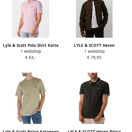
Lyle & Scott Polo Shirt Korte
LYLE & SCOTT Heren
1 webshop
1 webshop
Mouw Lyle & Scott Plain
Overhemden Plain Oxford
€ 63,-
€ 79,95
Polo Shirt
Shirt Groen
Lyle & Scott Beige Katoenen
LYLE & SCOTT Heren Polo's