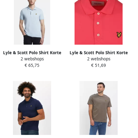
Lyle & Scott Polo Shirt Korte
Lyle & Scott Polo Shirt Korte
2 webshops
2 webshops
Mouw Lyle & Scott Plain
Mouw Lyle & Scott Poloshirt
€ 65,75
€ 51,69
Polo Shirt
van biologisch katoen