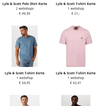
Lyle & Scott Polo Shirt Korte
Lyle & Scott T-shirt Korte
2 webshops
1 webshop
Mouw Lyle & Scott Effen
Mouw Lyle & Scott
€ 49,99
€ 21,-
poloshirt van biologisch
5063791002740
katoen
Lyle & Scott T-shirt Korte
Lyle & Scott T-shirt Korte
1 webshop
1 webshop
Mouw Lyle & Scott Plain T-
Mouw Lyle & Scott Effen T-
€ 34,95
€ 42,41
shirt
shirt