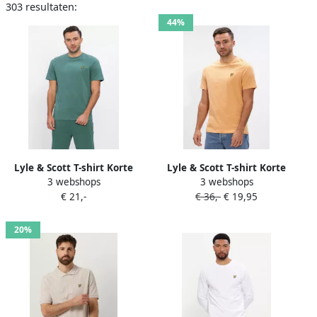
303 resultaten:
44%
Lyle & Scott T-shirt Korte
Lyle & Scott T-shirt Korte
3 webshops
3 webshops
Mouw Lyle & Scott Plain T-
Mouw Lyle & Scott
€ 21,-
€ 36,-
€ 19,95
shirt
5063791002320
20%