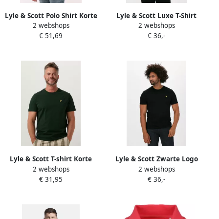
Lyle & Scott Polo Shirt Korte
Lyle & Scott Luxe T-Shirt
2 webshops
2 webshops
Mouw Lyle & Scott Getipt
Organisch Katoen Regular
€ 51,69
€ 36,-
poloshirt
Fit White Heren
Lyle & Scott T-shirt Korte
Lyle & Scott Zwarte Logo
2 webshops
2 webshops
Mouw Lyle & Scott Plain T
Adelaar T-shirt Lente
€ 31,95
€ 36,-
shirt
Collectie Black Heren