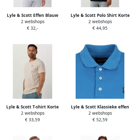
Lyle & Scott Effen Blauw
Lyle & Scott Polo Shirt Korte
2 webshops
2 webshops
Katoenen T-Shirt voor Heren
Mouw Lyle & Scott Effen
€ 32,-
€ 44,95
Blauw Heren
poloshirt
Lyle & Scott T-shirt Korte
Lyle & Scott Klassieke effen
2 webshops
2 webshops
Mouw Lyle & Scott T-shirt
poloshirt in Bright Cobalt-M
€ 33,59
€ 52,59
manches courtes col rond
Blue Heren
beige