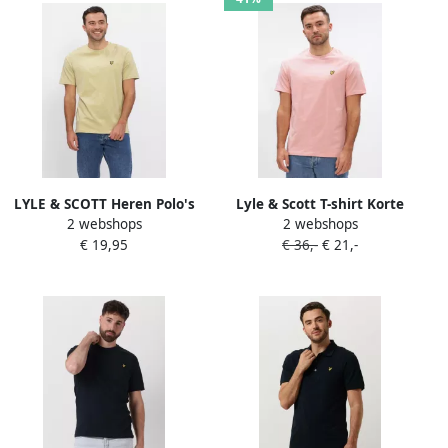
LYLE & SCOTT Heren Polo's
Lyle & Scott T-shirt Korte
2 webshops
2 webshops
& T-shirts Plain T-shirt Khaki
Mouw Lyle & Scott Effen T-
€ 19,95
€ 36,-
€ 21,-
shirt met logo