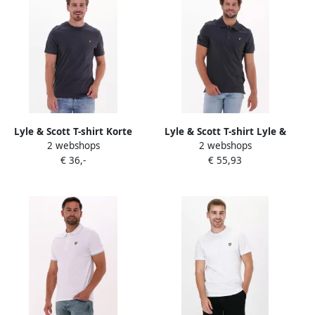
Lyle & Scott T-shirt Korte
Lyle & Scott T-shirt Lyle &
2 webshops
2 webshops
Mouw Lyle & Scott Effen
Scott SP400VOG POLO-W635
€ 36,-
€ 55,93
logo-T-shirt
GUNMETAL