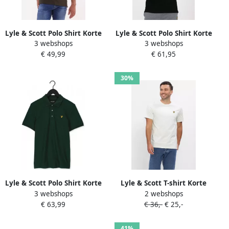
Lyle & Scott Polo Shirt Korte
Lyle & Scott Polo Shirt Korte
3 webshops
3 webshops
Mouw Lyle & Scott Plain
Mouw Lyle & Scott Effen
€ 49,99
€ 61,95
Polo Shirt
poloshirt van biologisch
katoen
30%
Lyle & Scott Polo Shirt Korte
Lyle & Scott T-shirt Korte
3 webshops
2 webshops
Mouw Lyle & Scott Plain
Mouw Lyle & Scott T-shirt
€ 63,99
€ 36,-
€ 25,-
Polo Shirt
Ice Blauw
41%