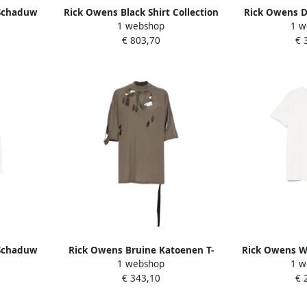
Schaduw
Rick Owens Black Shirt Collection
Rick Owens 
1 webshop
1 w
ray Heren
Black Heren
Crew Neck T-s
€ 803,70
€ 
Schaduw
Rick Owens Bruine Katoenen T-
Rick Owens Wi
1 webshop
1 w
hite Heren
shirt met Uitgesneden Details
shirts en P
€ 343,10
€ 
Brown Heren