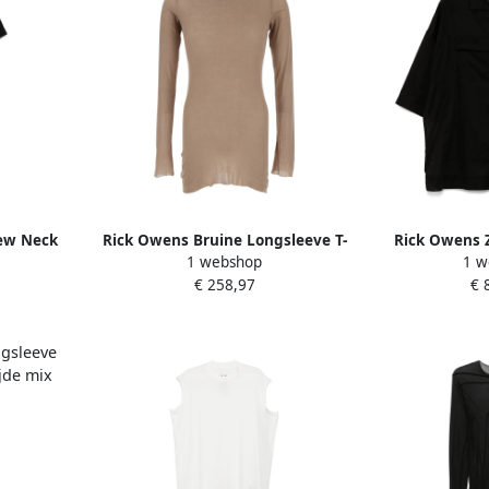
ew Neck
Rick Owens Bruine Longsleeve T-
Rick Owens
1 webshop
1 w
ack Heren
shirt Viscose Zijde Mix Brown
Tommy Shirt 
€ 258,97
€ 
Heren
Ontwerp 