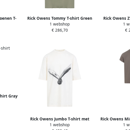
oenen T-
Rick Owens Tommy T-shirt Green
Rick Owens Z
1 webshop
1 w
ils Black
Heren
shirt met p
€ 286,70
€ 
hirt Gray
Rick Owens Jumbo T-shirt met
Rick Owens Min
1 webshop
1 w
korte mouwen van gebreid
T-shirt