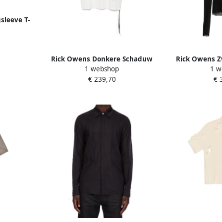
sleeve T-
ijde mix
Rick Owens Donkere Schaduw
Rick Owens Z
1 webshop
1 w
Mouwloos Crew Neck T-shirt
Longsleeve T-
€ 239,70
€ 
White Heren