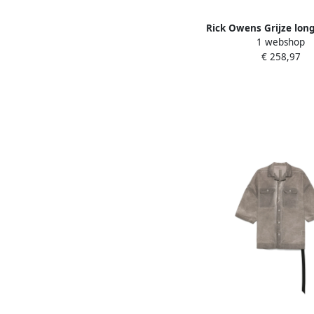
Rick Owens Grijze long
1 webshop
shirt van viscose en z
€ 258,97
Gray Heren