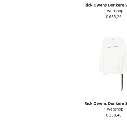
Rick Owens Donkere 
1 webshop
Shirt Gunmetal Grijs G
€ 685,26
Rick Owens Donkere 
1 webshop
Slogan Print T-shirt W
€ 338,40