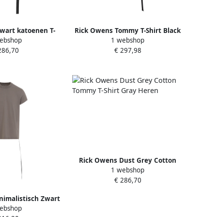
wart katoenen T-
Rick Owens Tommy T-Shirt Black
ebshop
1 webshop
rint Black Heren
Heren
286,70
€ 297,98
Rick Owens Dust Grey Cotton
1 webshop
Tommy T-Shirt Gray Heren
€ 286,70
imalistisch Zwart
ebshop
 Beige Heren