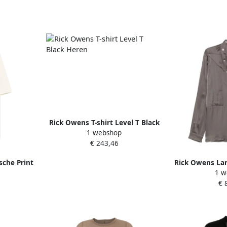
Rick Owens T-shirt Level T Black
1 webshop
Heren
€ 243,46
sche Print
Rick Owens Lar
1 w
ge Heren
Bruin B
€ 