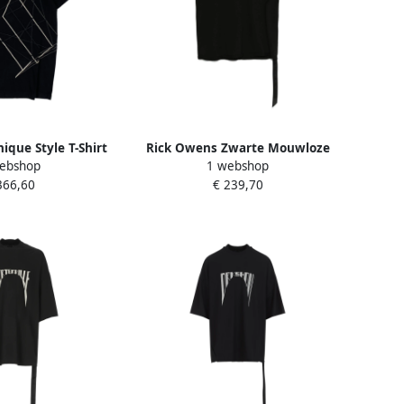
ique Style T-Shirt
Rick Owens Zwarte Mouwloze
ebshop
1 webshop
k Heren
Crew Neck T-shirt Black Heren
366,60
€ 239,70