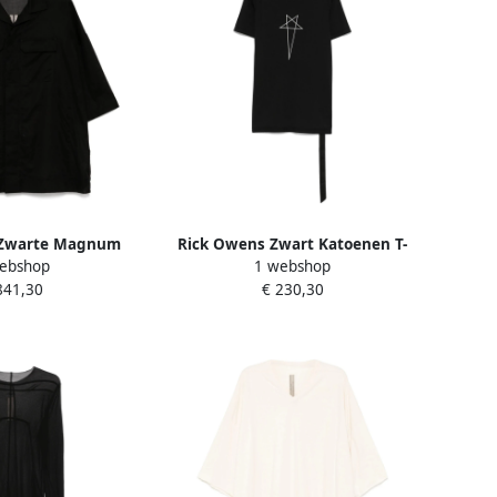
 Zwarte Magnum
Rick Owens Zwart Katoenen T-
ebshop
1 webshop
Halftransparant
shirt Level T Black Heren
841,30
€ 230,30
Black Heren