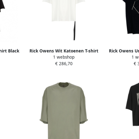
irt Black
Rick Owens Wit Katoenen T-shirt
Rick Owens Un
1 webshop
1 w
met Logo White Heren
Blac
€ 286,70
€ 