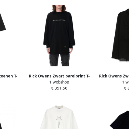
toenen T-
Rick Owens Zwart parelprint T-
Rick Owens Zwa
1 webshop
1 w
k Heren
shirt Jumbo LS Black Heren
met lange mo
€ 351,56
€ 