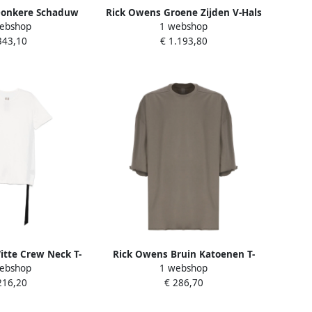
Donkere Schaduw
Rick Owens Groene Zijden V-Hals
ebshop
1 webshop
hirt Beige Heren
Shirt Mannen Green Heren
343,10
€ 1.193,80
tte Crew Neck T-
Rick Owens Bruin Katoenen T-
ebshop
1 webshop
olos White Heren
shirt Ronde Hals Korte Mouwen
216,20
€ 286,70
Brown Heren