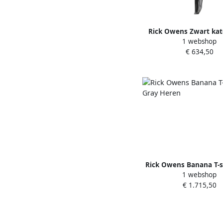
Rick Owens Zwart kat
1 webshop
shirt met cut-out deta
€ 634,50
Heren
Rick Owens Banana T-s
1 webshop
Heren
€ 1.715,50