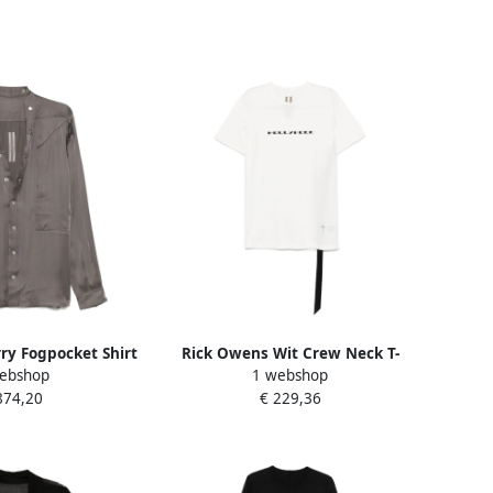
ry Fogpocket Shirt
Rick Owens Wit Crew Neck T-
ebshop
1 webshop
rown Heren
shirt Front Print White Heren
874,20
€ 229,36