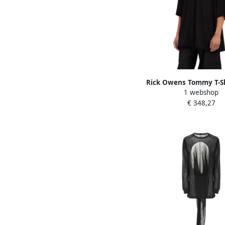
Rick Owens Tommy T-Sh
1 webshop
Heren
€ 348,27