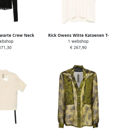
warte Crew Neck
Rick Owens Witte Katoenen T-
ebshop
1 webshop
shirt Black Heren
shirt Korte Mouw White Heren
371,30
€ 267,90