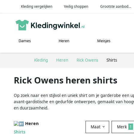
Kleding vergelijken
Veilig shoppen
Grootste aanbod...
Dames
Heren
Meisjes
Kleding
Heren
Rick Owens
Shirts
Rick Owens heren shirts
Op zoek naar een stijlvol en uniek shirt om je garderobe een
avant-gardistische en gedurfde ontwerpen, gemaakt van hoogwa
en duurzaamheid.
Heren
Maat
Merk
1
Shirts