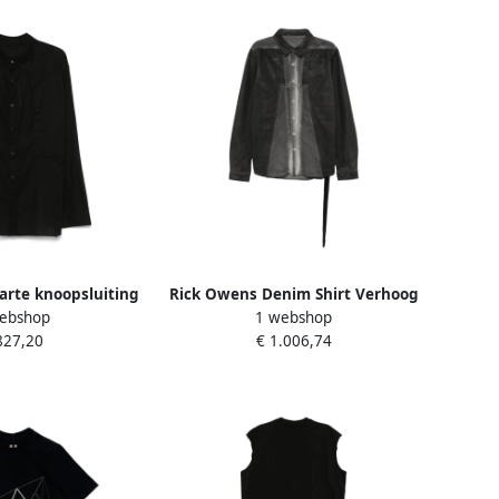
rte knoopsluiting
Rick Owens Denim Shirt Verhoog
ebshop
1 webshop
uwen Black Heren
Stijl Mannen Gray Heren
827,20
€ 1.006,74