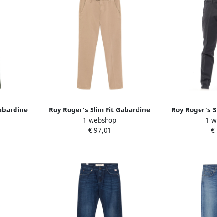
Gabardine
Roy Roger's Slim Fit Gabardine
Roy Roger's S
1 webshop
1 w
ren
Jeans Brown Heren
Jeans 
€ 97,01
€