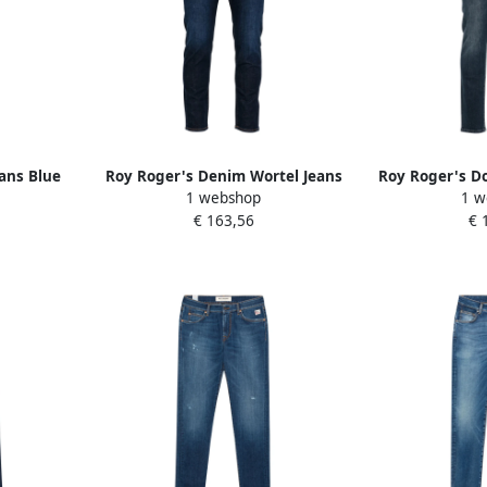
eans Blue
Roy Roger's Denim Wortel Jeans
Roy Roger's D
1 webshop
1 w
met Salpa Applicatie Blue Heren
Fit Jean
€ 163,56
€ 