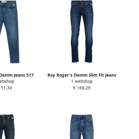
Denim Jeans 517
Roy Roger's Denim Slim Fit Jeans
ebshop
1 webshop
lue Heren
Blue Heren
151,34
€ 168,26