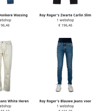
Donkere Wassing
Roy Roger's Zwarte Carlin Slim
ebshop
1 webshop
Denim Jeans Blue
Fit Jeans Black Heren
196,46
€ 196,46
eren
eans White Heren
Roy Roger's Blauwe Jeans voor
ebshop
1 webshop
Mannen Blue Heren