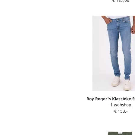
€ 187,06
Roy Roger's Klassieke St
1 webshop
Denim Jeans Blue 
€ 153,-