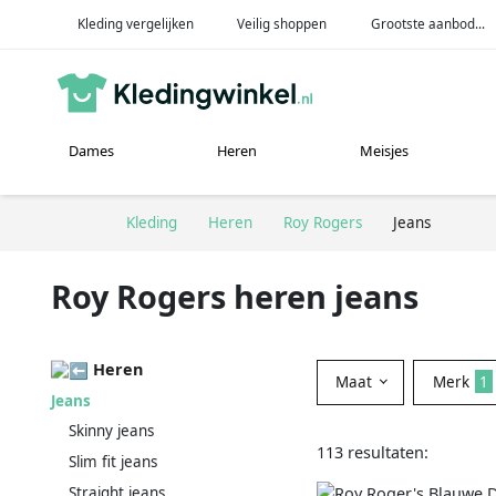
Kleding vergelijken
Veilig shoppen
Grootste aanbod...
Dames
Heren
Meisjes
Kleding
Heren
Roy Rogers
Jeans
Roy Rogers heren jeans
Heren
Maat
Merk
1
Jeans
Skinny jeans
113 resultaten:
Slim fit jeans
Straight jeans