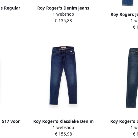
s Regular
Roy Roger's Denim Jeans
1 webshop
n
Collectie Blue Heren
Roy Rogers J
€ 135,83
1 w
CH422750
€ 
s 517 voor
Roy Roger's Klassieke Denim
Roy Roger's 
1 webshop
1 w
eren
Jeans 517 Blue Heren
slim fit deni
€ 156,98
€ 