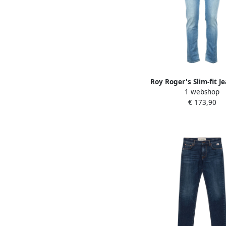
Roy Roger's Slim-fit J
1 webshop
Heren
€ 173,90