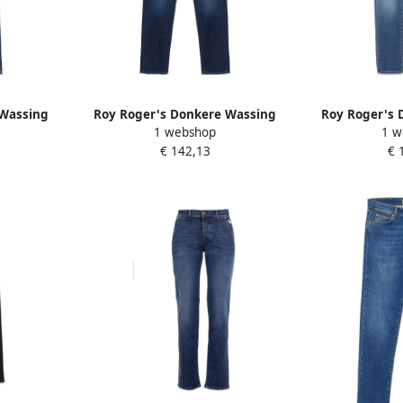
 Wassing
Roy Roger's Donkere Wassing
Roy Roger's 
1 webshop
1 w
Heren
Slim Fit Denim Jeans Blue Heren
Mannen 
€ 142,13
€ 