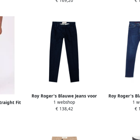
€ 169,20
€ 
Roy Roger's Blauwe Jeans voor
Roy Roger's B
1 webshop
1 w
raight Fit
Mannen Aw24 Blue Heren
Klassieke Pa
€ 138,42
€ 
Heren