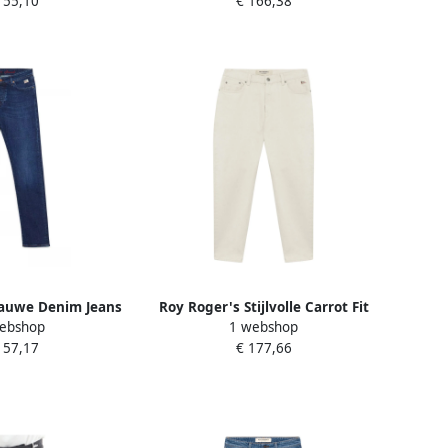
155,10
€ 166,38
lauwe Denim Jeans
Roy Roger's Stijlvolle Carrot Fit
ebshop
1 webshop
svorm Blue Heren
Denim Jeans White Heren
157,17
€ 177,66