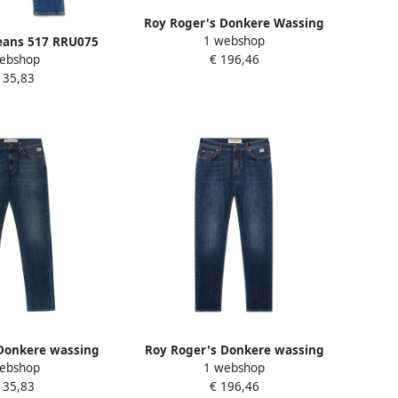
Roy Roger's Donkere Wassing
1 webshop
eans 517 RRU075
Slim Fit Denim Jeans Blue Heren
ebshop
€ 196,46
-999 WASH 81
135,83
Donkere wassing
Roy Roger's Donkere wassing
ebshop
1 webshop
m jeans Blue Heren
slim fit denim jeans Blue Heren
135,83
€ 196,46