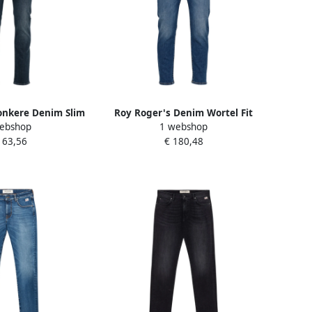
onkere Denim Slim
Roy Roger's Denim Wortel Fit
ebshop
1 webshop
s Blue Heren
Jeans Blue Heren
163,56
€ 180,48