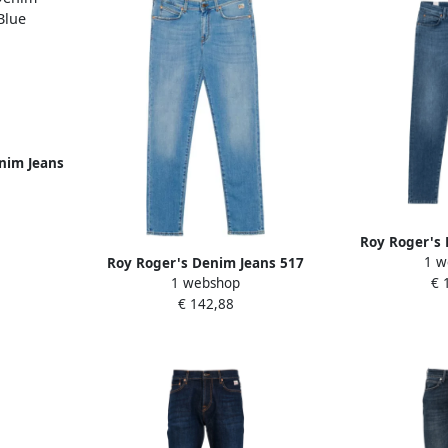
nim Jeans
e Heren
Roy Roger's 
1 w
Roy Roger's Denim Jeans 517
Nick B
1 webshop
€ 
Wash 57 Blue Heren
€ 142,88