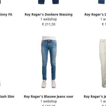
inny Fit
Roy Roger's Donkere Wassing
Roy Roger's 
1 webshop
1 w
e Heren
Denim Slim Fit Jeans Blue Heren
Skinny Fit 
€ 211,50
€ 
H
ash Slim
Roy Roger's Blauwe Jeans voor
Roy Roger's J
1 webshop
1 w
e Heren
Mannen Blue Heren