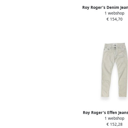
Roy Roger's Denim Jean
1 webshop
Fit Blue Here
€ 154,70
Roy Roger's Effen Jean
1 webshop
Mannen Beige H
€ 152,28