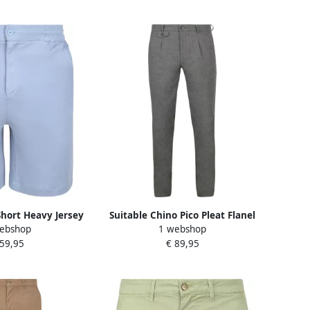
Short Heavy Jersey
Suitable Chino Pico Pleat Flanel
ebshop
1 webshop
lauw
Grijs
 59,95
€ 89,95