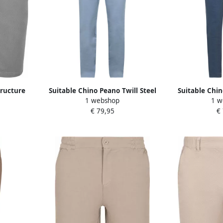
tructure
Suitable Chino Peano Twill Steel
Suitable Chin
1 webshop
1 w
en
Blue
B
€ 79,95
€