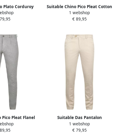
o Plato Corduroy
Suitable Chino Pico Pleat Cotton
ebshop
1 webshop
Sand
Linen Glencheck Lichtgrijs
 79,95
€ 89,95
 Pico Pleat Flanel
Suitable Das Pantalon
ebshop
1 webshop
nt Grijs
Houndstooth Sand
 89,95
€ 79,95