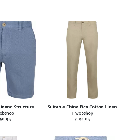
dinand Structure
Suitable Chino Pico Cotton Linen
ebshop
1 webshop
t Blauw
Kaki
 69,95
€ 89,95