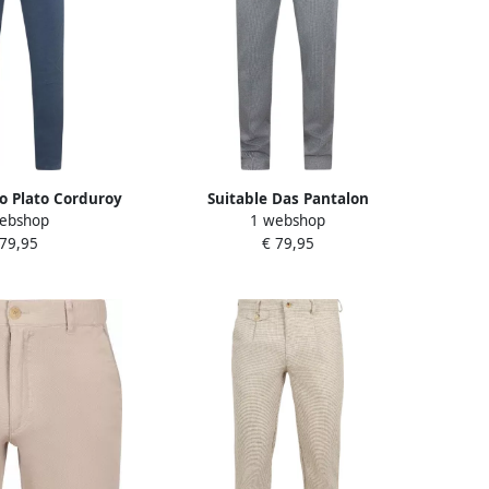
o Plato Corduroy
Suitable Das Pantalon
ebshop
1 webshop
lauw
Houndstooth Navy
 79,95
€ 79,95