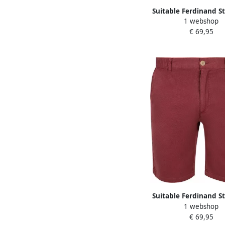
Suitable Ferdinand S
1 webshop
Short Grijs
€ 69,95
Suitable Ferdinand S
1 webshop
Short Grape
€ 69,95