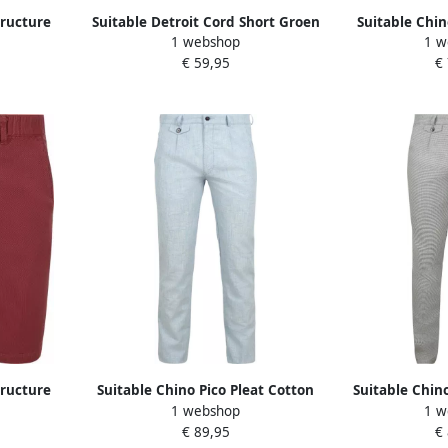
tructure
Suitable Detroit Cord Short Groen
Suitable Chin
1 webshop
1 w
€ 59,95
€
tructure
Suitable Chino Pico Pleat Cotton
Suitable Chino
1 webshop
1 w
Linen Glencheck Lichtblauw
Pri
€ 89,95
€