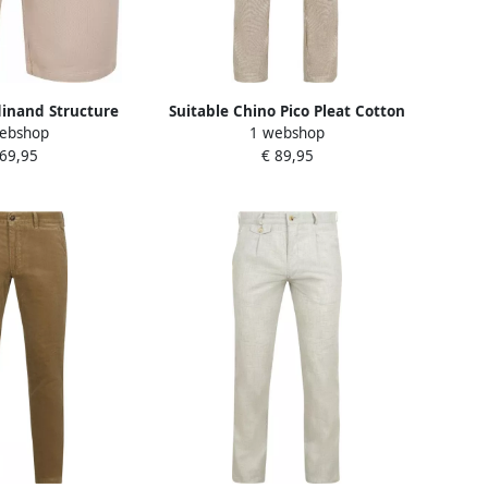
dinand Structure
Suitable Chino Pico Pleat Cotton
ebshop
1 webshop
t Beige
Linen Pepita Beige
 69,95
€ 89,95