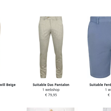
will Beige
Suitable Das Pantalon
Suitable Fer
1 webshop
1 w
Houndstooth Olive
Shor
€ 79,95
€