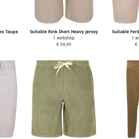
lex Taupe
Suitable Rink Short Heavy Jersey
Suitable Fer
1 webshop
1 w
Taupe
Shor
€ 59,95
€