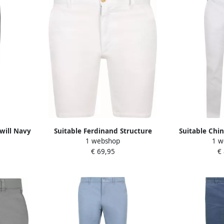
will Navy
Suitable Ferdinand Structure
Suitable Chin
1 webshop
1 w
Short Wit
€ 69,95
€