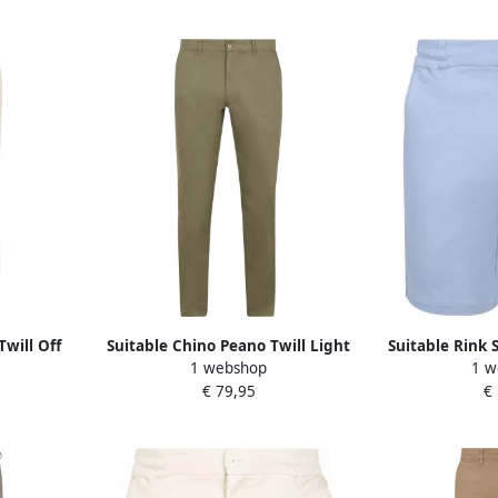
Twill Off
Suitable Chino Peano Twill Light
Suitable Rink 
1 webshop
1 w
Olive
B
€ 79,95
€