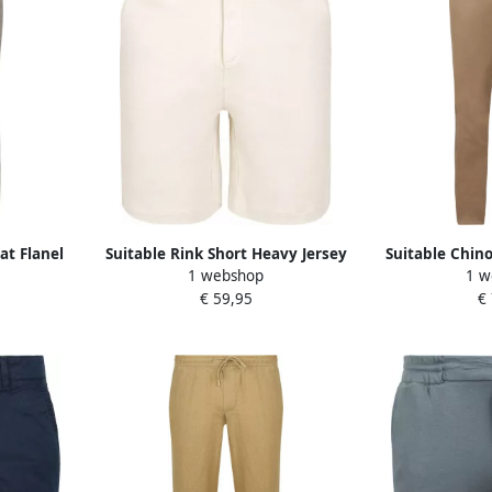
at Flanel
Suitable Rink Short Heavy Jersey
Suitable Chin
1 webshop
1 w
Ecru
€ 59,95
€