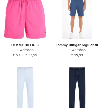
TOMMY HILFIGER
Tommy Hilfiger regular fit
1 webshop
1 webshop
UNDERWEAR Tommy
short BROOKLYN 1985 met
€ 59,90
€ 35,95
€ 59,99
Hilfiger Heren
biologisch katoen aegean
Zwembroeken Medium
sea
Drawstring Roze