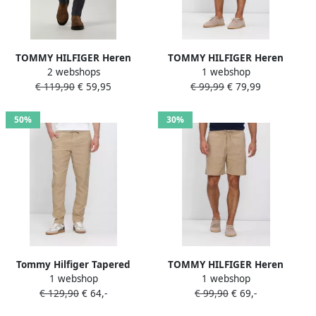
TOMMY HILFIGER Heren
TOMMY HILFIGER Heren
2 webshops
1 webshop
Broeken Bleecker Fake Solid
Broeken Dover 8 Po Sorona
€ 119,90
€ 59,95
€ 99,99
€ 79,99
Wool Look Donkerblauw
Linen 2 2 Olijf
50%
30%
Tommy Hilfiger Tapered
TOMMY HILFIGER Heren
1 webshop
1 webshop
chino van linnenmix met
Broeken Dover 8 Po Sorona
€ 129,90
€ 64,-
€ 99,90
€ 69,-
trekkoord model 'HARLEM'
Linen 2 2 Zand