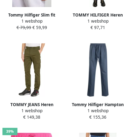
Tommy Hilfiger Slim fit
TOMMY HILFIGER Heren
1 webshop
1 webshop
korte chino van een mix
Broeken Chino Bleecker
€ 79,99
€ 59,99
€ 97,71
van katoen en elastaan
Printed Structure Blauw
TOMMY JEANS Heren
Tommy Hilfiger Hampton
1 webshop
1 webshop
Broeken Tjm Austin Cargo
pantalon donkerblauw
€ 149,38
€ 155,36
Beige
Mw0Mw32136 DW5 Blauw
Heren
39%