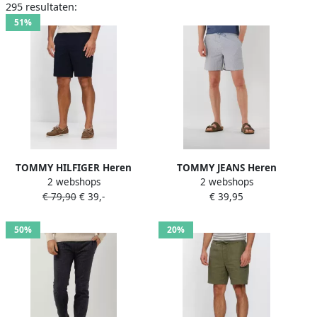
295 resultaten:
51%
TOMMY HILFIGER Heren
TOMMY JEANS Heren
2 webshops
2 webshops
Broeken Half Ewb Harlem
Broeken Tjm Seersucker Stp
€ 79,90
€ 39,-
€ 39,95
Short Chino Donkerblauw
Beach Short Lichtblauw
50%
20%