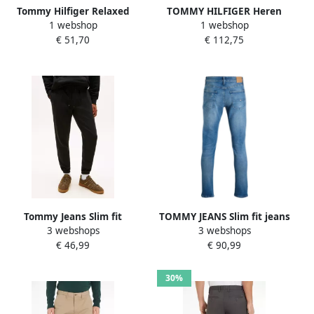
Tommy Hilfiger Relaxed
TOMMY HILFIGER Heren
1 webshop
1 webshop
tapered fit korte
Broeken Bleecker Jersey
€ 51,70
€ 112,75
cargobroek met stretch
Pinstripe Donkerblauw
Tommy Jeans Slim fit
TOMMY JEANS Slim fit jeans
3 webshops
3 webshops
sweatpants met gestileerde
SCANTON SLIM-Fit-Jeans
€ 46,99
€ 90,99
opening
met gemiddelde
taillehoogte 5-pocket-
design
30%