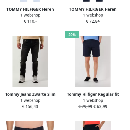
TOMMY HILFIGER Heren
TOMMY HILFIGER Heren
1 webshop
1 webshop
Broeken Bleecker Chino
Broeken Chelsea Satin Gmd
€ 110,-
€ 72,84
1985 Pima Cotton
Donkerblauw
Lichtblauw
20%
Tommy Jeans Zwarte Slim
Tommy Hilfiger Regular fit
1 webshop
1 webshop
Fit Jeans Austin Slim Tprd
korte broek met
€ 156,43
€ 79,99
€ 63,99
Df7182
ceintuurlussen model
'HARLEM SHORT 1985'