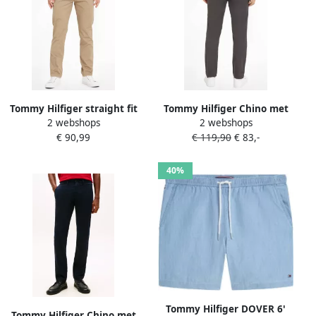
Tommy Hilfiger straight fit
Tommy Hilfiger Chino met
2 webshops
2 webshops
chino CORE DENTON 1985
labeldetail model 'CORE
€ 90,99
€ 119,90
€ 83,-
met katoen batique khaki
BLEECKER 1985'
40%
Tommy Hilfiger DOVER 6'
Tommy Hilfiger Chino met