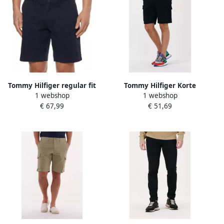
Tommy Hilfiger regular fit
Tommy Hilfiger Korte
1 webshop
1 webshop
short BROOKLYN 1985 met
cargobroek met opgestikte
€ 67,99
€ 51,69
biologisch katoen desert
zakken model 'HARLEM'
sky