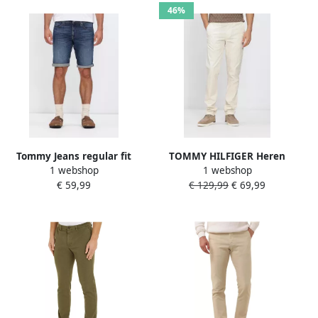
46%
Tommy Jeans regular fit
TOMMY HILFIGER Heren
1 webshop
1 webshop
korte jeans van katoenmix
Broeken Bleecker Printed
€ 59,99
€ 129,99
€ 69,99
model 'RONNIE'
Structure Ecru