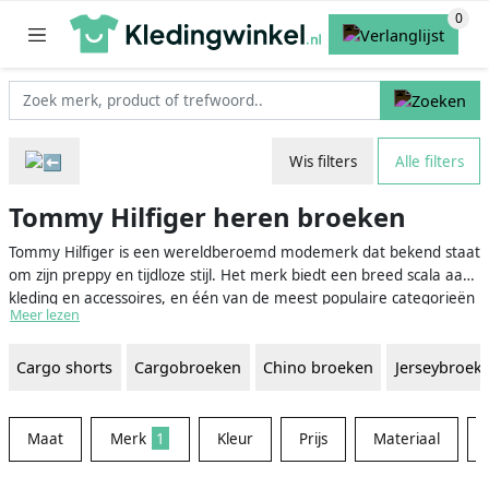
Wis filters
Alle filters
Tommy Hilfiger heren broeken
Tommy Hilfiger is een wereldberoemd modemerk dat bekend staat
om zijn preppy en tijdloze stijl. Het merk biedt een breed scala aan
kleding en accessoires, en één van de meest populaire categorieën
Meer lezen
is de Tommy Hilfiger heren broeken collectie. Deze broeken zijn
ontworpen met het oog op comfort, stijl en kwaliteit, en zijn
Cargo shorts
Cargobroeken
Chino broeken
Jerseybroek
verkrijgbaar in diverse kleuren, stijlen en materialen. Of je nu op
zoek bent naar een klassieke chino, een comfortabele joggingbroek
of een stoere jeans, Tommy Hilfiger heeft de perfecte broek voor
elke gelegenheid en persoonlijke stijl.
Maat
Merk
1
Kleur
Prijs
Materiaal