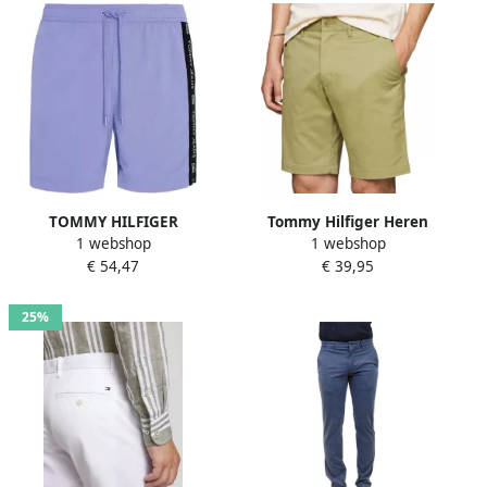
TOMMY HILFIGER
Tommy Hilfiger Heren
1 webshop
1 webshop
UNDERWEAR Tommy
Broeken Brooklyn Short
€ 54,47
€ 39,95
Hilfiger Heren
1985 Green Heren
Zwembroeken Sf Medium
Drawstring Side Tape Blauw
25%