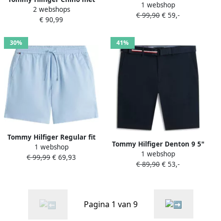
1 webshop
PO CHAMBRAY regular
2 webshops
labeldetail model 'CORE
€ 99,90
€ 59,-
casual short met linnen
€ 90,99
BLEECKER 1985'
lichtblauw
30%
41%
Tommy Hilfiger Regular fit
Tommy Hilfiger Denton 9 5"
1 webshop
chinobermuda model
1 webshop
Essential Twill Chino Short
€ 99,99
€ 69,93
'DOVER'
€ 89,90
€ 53,-
Heren
Pagina 1 van 9