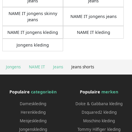
jeans
jeans
NAME IT jongens skinny
NAME IT jongens jeans
jeans
NAME IT jongens kleding
NAME IT kleding
Jongens kleding
Jongens
NAME IT
Jeans
Jeans shorts
Populaire
categorieën
Populaire
merken
Dameskleding
Dolce & Gabbana kleding
Herenkleding
Dsquared2 kleding
Meisjeskleding
Moschino kleding
Jongenskleding
Tommy Hilfiger kleding