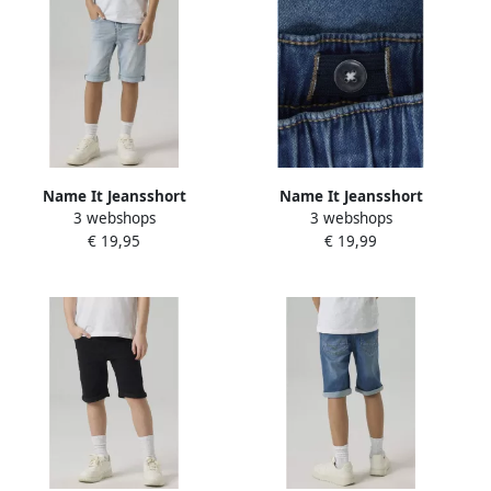
Name It Jeansshort
Name It Jeansshort
3 webshops
3 webshops
NKMTHEO XSL DNM L
NKMRYAN JOGGER DNM L
€ 19,95
€ 19,99
SHORTS 6622-CL NOOS
SHOR Katoenmix elastische
manchet verstelbaar