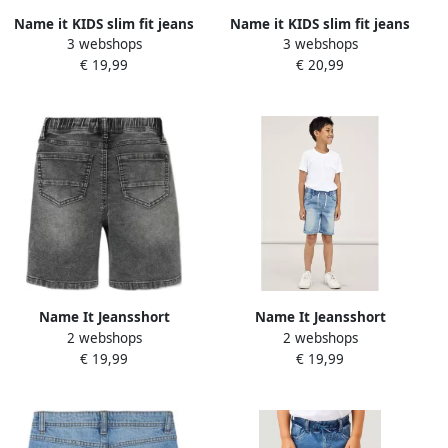
Name it KIDS slim fit jeans
Name it KIDS slim fit jeans
3 webshops
3 webshops
bermuda NKMSOFUS black
bermuda NKMTHEO
€ 19,99
€ 20,99
denim short Zwart Jongens
stonewashed Denim short
Stretchdenim 122
Blauw Jongens
Stretchdenim 110
Name It Jeansshort
Name It Jeansshort
2 webshops
2 webshops
NKMRYAN JOGGER DNM L
NKMRYAN JOGGER DNM L
€ 19,99
€ 19,99
SHOR Katoenmix elastische
SHOR Katoenmix elastische
manchet verstelbaar
manchet verstelbaar