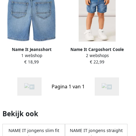
Name It Jeansshort
Name It Cargoshort Coole
1 webshop
2 webshops
NKMRYAN REG L DNM
jeansshorts NMMBEN
€ 18,99
€ 22,99
SHORTS 6750-DM NOOS
BAGGY DNM L SHORTS 8610-
TO NOOS (Cargozakken
baggy fit verstelbare
tailleband elastische
Pagina 1 van 1
manchetten)
Bekijk ook
NAME IT jongens slim fit
NAME IT jongens straight