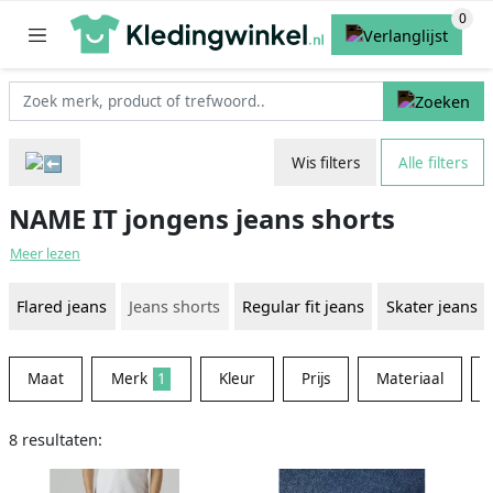
Wis filters
Alle filters
NAME IT jongens jeans shorts
Meer lezen
Flared jeans
Jeans shorts
Regular fit jeans
Skater jeans
Maat
Merk
1
Kleur
Prijs
Materiaal
8 resultaten: