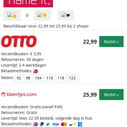
0
Beschikbaar voor
tot
bij
shops:
22,99
25,99
2
22,99
Bestel »
Verzendkosten: € 3,95
Retourneren: 30 dagen
Levertijd: 2-4 werkdagen
Betaalmethodes:
Maten:
92
98
104
110
116
122
25,99
Bestel »
Verzendkosten: Gratis (vanaf €49)
Retourneren: Gratis
Levertijd: Voor 22:30 besteld, volgende dag in huis
Betaalmethodes: