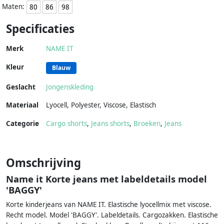
Maten:
80
86
98
Specificaties
Merk
NAME IT
Kleur
Blauw
Geslacht
Jongenskleding
Materiaal
Lyocell
,
Polyester
,
Viscose
,
Elastisch
Categorie
Cargo shorts
,
Jeans shorts
,
Broeken
,
Jeans
Omschrijving
Name it Korte jeans met labeldetails model
'BAGGY'
Korte kinderjeans van NAME IT. Elastische lyocellmix met viscose.
Recht model. Model 'BAGGY'. Labeldetails. Cargozakken. Elastische