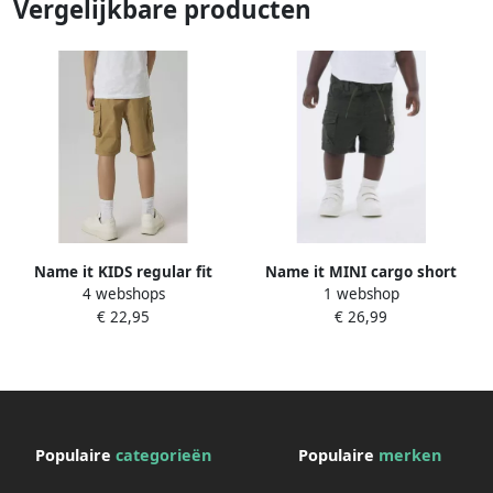
Vergelijkbare producten
Name it KIDS regular fit
Name it MINI cargo short
4 webshops
1 webshop
cargo bermuda NKMRYAN
NMMBEN BAG donkergroen
€ 22,95
€ 26,99
bruin Korte broek
Korte broek Jongens
Stretchkatoen 104
Stretchkatoen 104
Populaire
categorieën
Populaire
merken