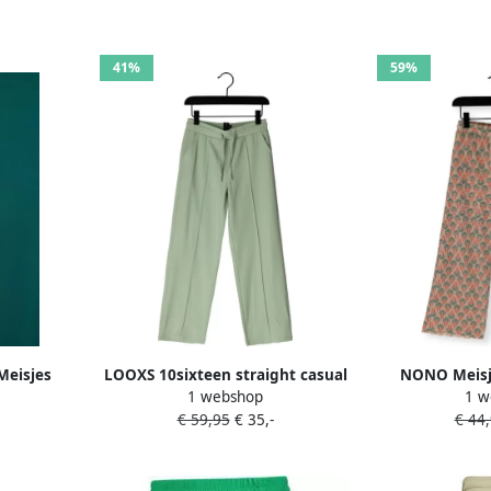
41%
59%
Meisjes
LOOXS 10sixteen straight casual
NONO Meisj
1 webshop
1 w
Wide Leg
broek mintgroen
Plilssee Palm
€ 59,95
€ 35,-
€ 44