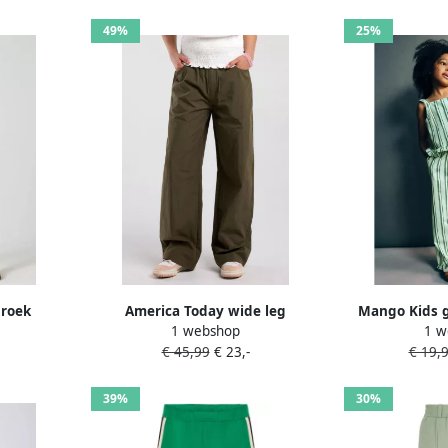
49%
25%
roek
America Today wide leg
Mango Kids g
1 webshop
1 w
FE CARGO
cargobroek donkergroen
met ruche
€ 45,99
€ 23,-
€ 19,
39%
30%