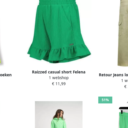
Raizzed casual short Felena
roeken
Retour Jeans l
1 webshop
felgroen Korte broek Meisjes
1 w
n
Torry mos
€ 11,99
Polyester Effen 128
€
Stretchka
51%