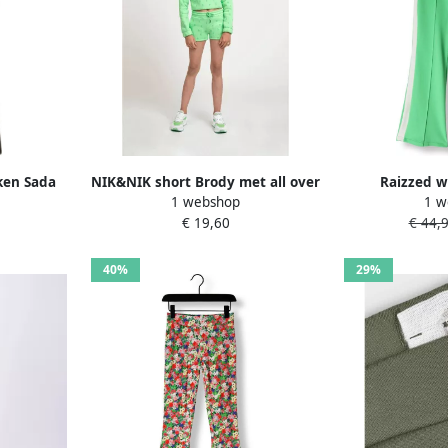
ken Sada
NIK&NIK short Brody met all over
Raizzed w
1 webshop
1 w
ed Pants
print groen Korte broek Meisjes
R123KGN4000
€ 19,60
€ 44,
jf
Sweat 140
g
40%
29%