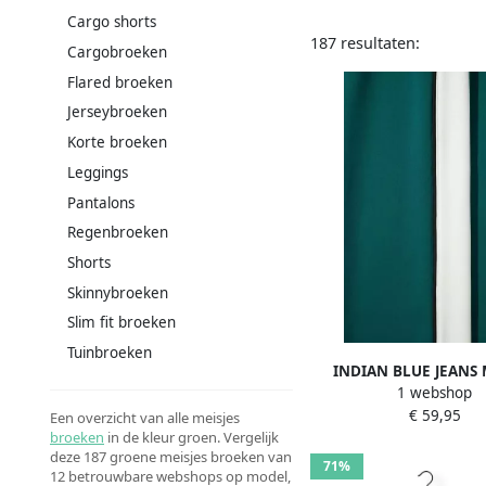
Cargo shorts
187 resultaten:
Cargobroeken
Flared broeken
Jerseybroeken
Korte broeken
Leggings
Pantalons
Regenbroeken
Shorts
Skinnybroeken
Slim fit broeken
Tuinbroeken
INDIAN BLUE JEANS 
1 webshop
Broeken Pants Extra 
€ 59,95
Donkergroen
Een overzicht van alle meisjes
broeken
in de kleur groen. Vergelijk
deze 187 groene meisjes broeken van
71%
12 betrouwbare webshops op model,