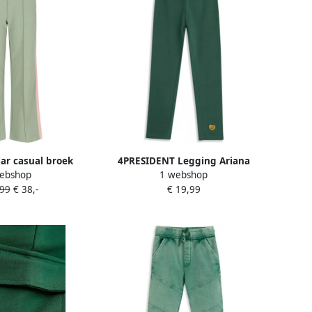
r casual broek
4PRESIDENT Legging Ariana
ebshop
1 webshop
roen
Green
,99
€ 38,-
€ 19,99