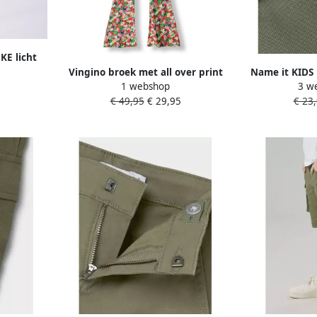
KE licht
 Meisjes
Vingino broek met all over print
Name it KIDS 
1 webshop
3 w
4
groen roze
broek NKFFRIK
€ 49,95
€ 29,95
€ 23
Meisjes 