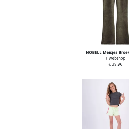
NOBELL Meisjes Broe
1 webshop
Girls Velvet Rib Flar
€ 39,96
Olive Green Oli