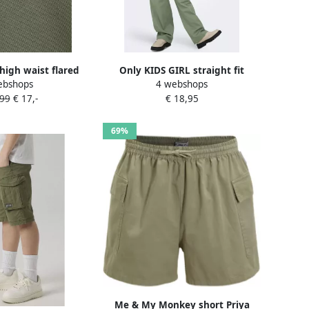
high waist flared
Only KIDS GIRL straight fit
ebshops
4 webshops
KALI paars Groen
cargobroek KOGYARROW
,99
€ 17,-
€ 18,95
Viscose 110
zachtgroen Meisjes
Stretchkatoen 164
69%
Me & My Monkey short Priya