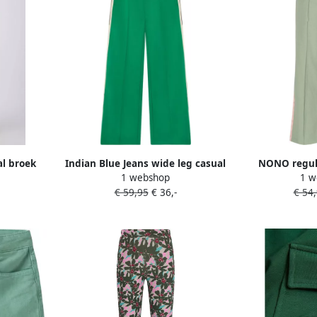
al broek
Indian Blue Jeans wide leg casual
NONO regula
1 webshop
1 w
broek groen
g
€ 59,95
€ 36,-
€ 54