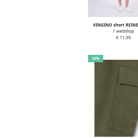
VINGINO short REINE
1 webshop
limegroen Korte broek
€ 11,99
Sweat Effen 16
30%