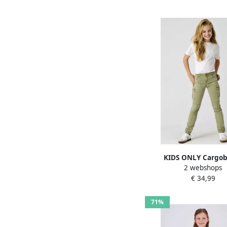
KIDS ONLY Cargob
2 webshops
KOGMISSOURI REG LI
€ 34,99
PNT
71%