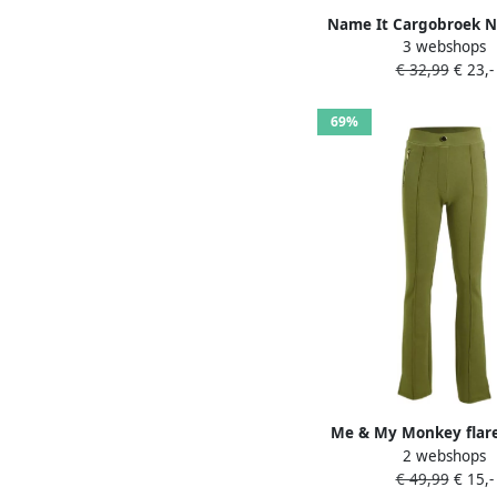
Name It Cargobroek 
3 webshops
ST TWI CARGO 8262-
€ 32,99
€ 23,-
met elastische ba
gemakkelijk in te s
69%
Me & My Monkey flar
2 webshops
Pixi khaki Groen Meisj
€ 49,99
€ 15,-
Effen 110 116