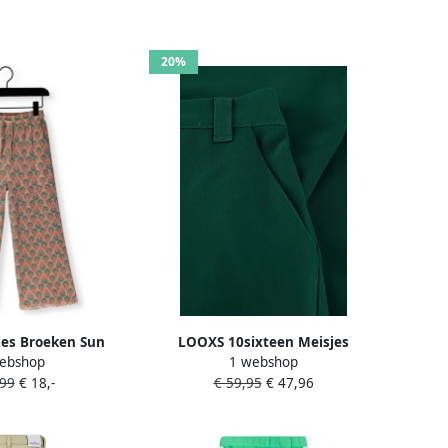
20%
es Broeken Sun
LOOXS 10sixteen Meisjes
ebshop
1 webshop
tree Palazzo Multi
Broeken 2531-5612 Groen
,99
€ 18,-
€ 59,95
€ 47,96