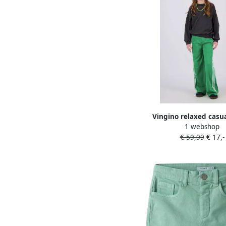
Vingino relaxed casu
1 webshop
groen
€ 59,99
€ 17,-