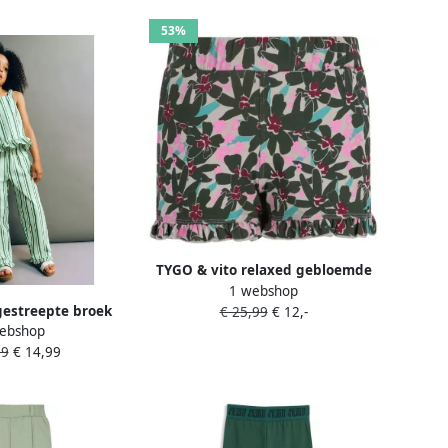
53%
TYGO & vito relaxed gebloemde
1 webshop
casual short olijfgroen
estreepte broek
€ 25,99
€ 12,-
ebshop
s lichtgroen
99
€ 14,99