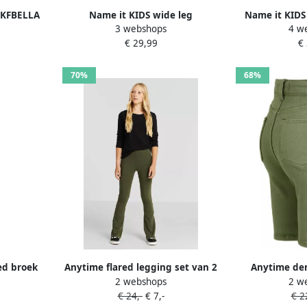
NKFBELLA
Name it KIDS wide leg
Name it KIDS 
3 webshops
4 w
BU NOOS
cargobroek NKFROSE army groen
bermuda NKM
€ 29,99
€
nd om
Meisjes Stretchdenim 122
broek Groen S
tappen
70%
68%
ed broek
Anytime flared legging set van 2
Anytime den
2 webshops
2 w
es Viscose
khaki Broek Groen Meisjes
Groen Effen 1
€ 24,-
€ 7,-
€ 2
Katoen Effen 110 116