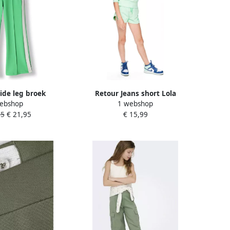
ide leg broek
Retour Jeans short Lola
ebshop
1 webshop
6 met zijstreep
lichtgroen wit Korte broek
95
€ 21,95
€ 15,99
roen
Meisjes Sweat Meerkleurig 122
128