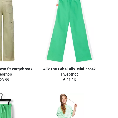
oose fit cargobroek
Alix the Label Alix Mini broek
ebshop
1 webshop
groen Meisjes
kikkergroen Meisjes Katoen Effen
 23,99
€ 21,96
toen 158 164
134 140