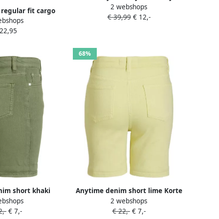
2 webshops
khaki Korte broek Groen Meisjes
regular fit cargo
€ 39,99
€ 12,-
Katoen Effen 104
ebshops
RYAN kaki Korte
 22,95
tretchkatoen 104
68%
im short khaki
Anytime denim short lime Korte
ebshops
2 webshops
34 | Denim short
broek Groen Effen 134
2,-
€ 7,-
€ 22,-
€ 7,-
van