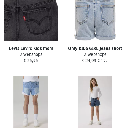
Levis Levi's Kids mom
Only KIDS GIRL jeans short
2 webshops
2 webshops
denim short yonder w o
KONPHINE light denim
€ 25,95
€ 24,99
€ 17,-
destruction Korte broek
short Blauw Meisjes
Grijs Effen 116
Stretchdenim 116