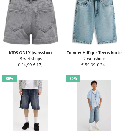
KIDS ONLY Jeansshort
Tommy Hilfiger Teens korte
3 webshops
2 webshops
KOGCOMET WIDE SHORTS
jeans in straight fit van een
€ 24,99
€ 17,-
€ 59,99
€ 34,-
DNM MAT624 NOOS
mix van katoen en lyocell
30%
30%