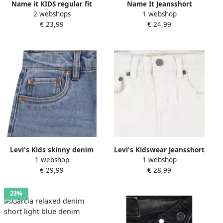
Name it KIDS regular fit
Name It Jeansshort
2 webshops
1 webshop
jeans short NKFSALLI
NKFBELLA REG DNM
€ 23,99
€ 24,99
stonewashed Denim short
SHORTS 3674-BE NOOS
Blauw Meisjes
Katoen verstelbare band
Stretchdenim 170
geborduurde details
Levi's Kids skinny denim
Levi's Kidswear Jeansshort
1 webshop
1 webshop
short medium blue denim
LVG GIRLFRIEND SHORTS
€ 29,99
€ 28,99
23%