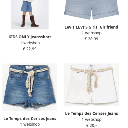
Levis LEVI'S Girls' Girlfriend
1 webshop
Shorts Junior Blue
KIDS ONLY Jeansshort
€ 28,99
1 webshop
KOGCOMET WIDE LONG
€ 22,99
SHORTS DNM DIA NOOS
Le Temps des Cerises Jeans
Le Temps des Cerises Jeans
1 webshop
Short TIKO
1 webshop
Short van jeans TIKI
€ 20,-