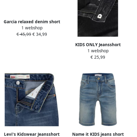
Garcia relaxed denim short
1 webshop
light blue denim
€ 45,99
€ 34,99
KIDS ONLY Jeansshort
1 webshop
KOGROBYN EX VINT DNM
€ 25,99
SHORTS AZG529 NOOS
Levi's Kidswear Jeansshort
Name it KIDS jeans short