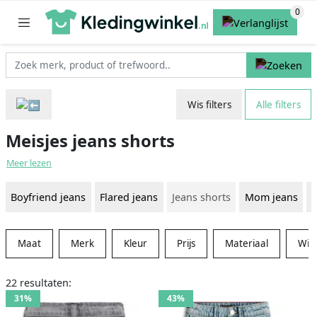
Wis filters
Alle filters
Meisjes jeans shorts
Meer lezen
Boyfriend jeans
Flared jeans
Jeans shorts
Mom jeans
R
Maat
Merk
Kleur
Prijs
Materiaal
Win
22 resultaten:
31%
43%