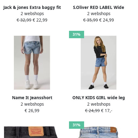
Jack & jones Extra baggy fit
S.Oliver RED LABEL Wide
2 webshops
2 webshops
jeansshort met steekzakken
Leg skater jeansshort in
€ 32,99
€ 22,99
€ 35,99
€ 24,99
puur katoen
31%
Name It Jeansshort
ONLY KIDS GIRL wide leg
2 webshops
2 webshops
NKFROSE REG DNM SHORTS
regular waist short light
€ 26,99
€ 24,99
€ 17,-
6042-AC NOOS
blue denim
31%