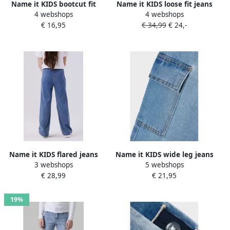
Name it KIDS bootcut fit
Name it KIDS loose fit jeans
4 webshops
4 webshops
jeans NKFPOLLY black
offwhite Broek Wit Meisjes
€ 16,95
€ 34,99
€ 24,-
denim Zwart Meisjes
Stretchdenim Effen 116
Stretchdenim 104
Name it KIDS flared jeans
Name it KIDS wide leg jeans
3 webshops
5 webshops
NKFSALLI light blue denim
NKFROSE light blue denim
€ 28,99
€ 21,95
Blauw Meisjes Lyocell 104
Blauw Effen 116
19%