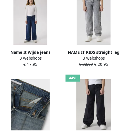
Name It Wijde jeans
NAME IT KIDS straight leg
3 webshops
3 webshops
NKFPOLLY X-WIDE JEANS
jeans met strass-steentjes
€ 17,95
€ 32,99
€ 20,95
3057-FR NOOS Katoenmix
light grey denim
Wide Fit aan de benen
lichte used look
44%