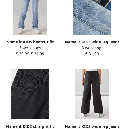
Name it KIDS bootcut fit
Name it KIDS wide leg jeans
5 webshops
3 webshops
jeans NKFPOLLY light blue
NKFROSE light blue denim
€ 29,99
€ 24,09
€ 31,99
denim Blauw Meisjes
Blauw Meisjes
Stretchdenim 128
Stretchdenim 116
Name it KIDS straight fit
Name it KIDS wide leg jeans