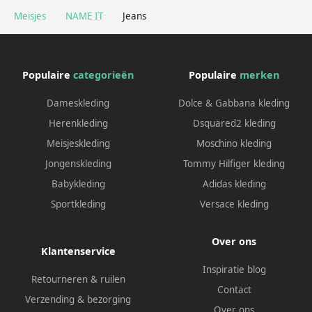
Meisjes
NAME IT
Jeans
Populaire
categorieën
Populaire
merken
Dameskleding
Dolce & Gabbana kleding
Herenkleding
Dsquared2 kleding
Meisjeskleding
Moschino kleding
Jongenskleding
Tommy Hilfiger kleding
Babykleding
Adidas kleding
Sportkleding
Versace kleding
Over ons
Klantenservice
Inspiratie blog
Retourneren & ruilen
Contact
Verzending & bezorging
Over ons