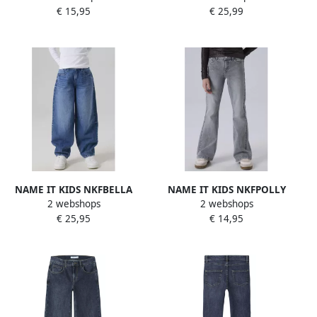
€ 15,95
€ 25,99
denim Blauw Meisjes
comfort en riemlussen
Stretchdenim 140
NAME IT KIDS NKFBELLA
NAME IT KIDS NKFPOLLY
2 webshops
2 webshops
barrel jeans middelblauw
flared jeans grijs
€ 25,95
€ 14,95