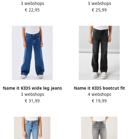
3 webshops
3 webshops
jeans NKFROSE met all over
NKFROSE black denim
€ 22,95
€ 25,99
print black Zwart Meisjes
Zwart Meisjes Stretchdenim
Katoen 134
116
Name it KIDS wide leg jeans
Name it KIDS bootcut fit
3 webshops
4 webshops
NKFROSE medium blue
jeans NKFPOLLY black
€ 31,99
€ 19,99
denim Blauw Meisjes
denim Grijs Meisjes
Stretchdenim 116
Stretchdenim 110