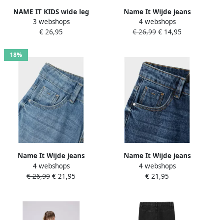
NAME IT KIDS wide leg
Name It Wijde jeans
3 webshops
4 webshops
regular waist jeans medium
NKFROSE voor meisjes met
€ 26,95
€ 26,99
€ 14,95
blue denim
wijde pijpen en klassieke
pasvorm
18%
Name It Wijde jeans
Name It Wijde jeans
4 webshops
4 webshops
NKFROSE voor meisjes met
NKFROSE voor meisjes met
€ 26,99
€ 21,95
€ 21,95
wijde pijpen en klassieke
wijde pijpen en klassieke
pasvorm
pasvorm