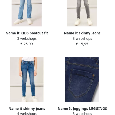
Name it KIDS bootcut fit
Name it skinny jeans
3 webshops
3 webshops
jeans NKFPOLLY black
NKFPOLLY light grey denim
€ 25,99
€ 15,95
denim Blauw Meisjes
Grijs Meisjes Stretchdenim
Stretchdenim 110
122
Name it skinny jeans
Name It Jeggings LEGGINGS
4 webshops
3 webshops
NKFPOLLY medium blue
– Extra strak met hoog