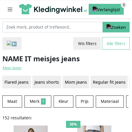
Wis filters
Alle filters
NAME IT meisjes jeans
Meer lezen
Flared jeans
Jeans shorts
Mom jeans
Regular fit jeans
Maat
Merk
1
Kleur
Prijs
Materiaal
152 resultaten:
36%