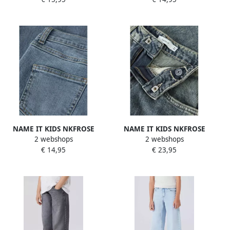
NAME IT KIDS NKFROSE
NAME IT KIDS NKFROSE
2 webshops
2 webshops
wide leg jeans
wide leg ripped jeans met
€ 14,95
€ 23,95
middenblauw
slijtage mediumblauw