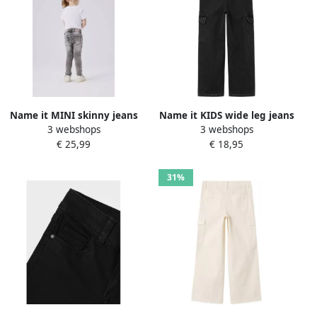
Name it MINI skinny jeans
Name it KIDS wide leg jeans
3 webshops
3 webshops
NMFPOLLY light grey denim
NKFROSE black Zwart
€ 25,99
€ 18,95
Grijs Meisjes Stretchdenim
Meisjes Denim Effen 128
122
31%