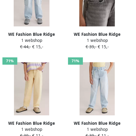
WE Fashion Blue Ridge
WE Fashion Blue Ridge
1 webshop
1 webshop
straight leg jeans light blue
barrel jeans grey denim
€ 44,-
€ 15,-
€ 39,-
€ 15,-
denim
71%
71%
WE Fashion Blue Ridge
WE Fashion Blue Ridge
1 webshop
1 webshop
high waist barrel jeans
high waist loose fit jeans
€ 39,-
€ 11,-
€ 39,-
€ 11,-