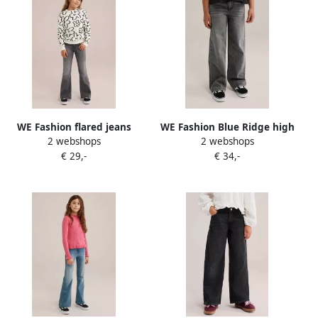
WE Fashion flared jeans
WE Fashion Blue Ridge high
2 webshops
2 webshops
dark grey Grijs Meisjes
waist wide leg jeans grey
€ 29,-
€ 34,-
Stretchdenim 122
denim Grijs Effen 122