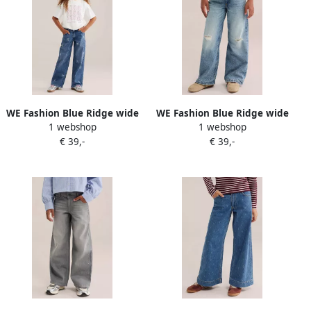
WE Fashion Blue Ridge wide
WE Fashion Blue Ridge wide
1 webshop
1 webshop
leg jeans met strass-
leg jeans met slijtage blauw
€ 39,-
€ 39,-
steentjes en print
mediumblauw