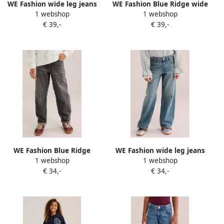
WE Fashion wide leg jeans
WE Fashion Blue Ridge wide
1 webshop
1 webshop
met strass-steentjes
leg jeans blauw
€ 39,-
€ 39,-
WE Fashion Blue Ridge
WE Fashion wide leg jeans
1 webshop
1 webshop
barrel jeans grijs
mediumblauw
€ 34,-
€ 34,-