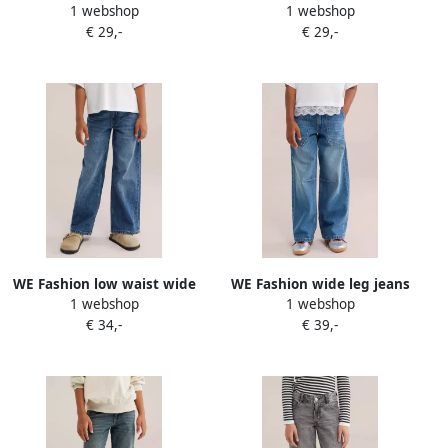
1 webshop
1 webshop
grijs
middelblauw
€ 29,-
€ 29,-
WE Fashion low waist wide
WE Fashion wide leg jeans
1 webshop
1 webshop
leg jeans blauw
mediumblauw
€ 34,-
€ 39,-