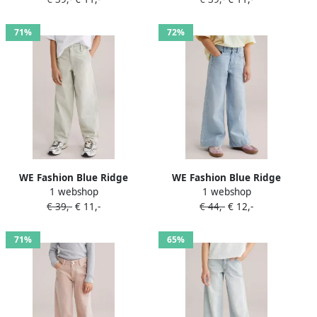
lichtgeel
baggy jeans light blue
denim
71%
72%
WE Fashion Blue Ridge
WE Fashion Blue Ridge
1 webshop
1 webshop
loose fit jeans baggy jeans
relaxed fit wide leg jeans
€ 39,-
€ 11,-
€ 44,-
€ 12,-
mintgroen
met borduursels lichtblauw
71%
65%