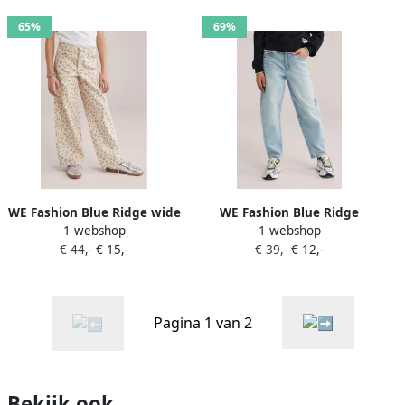
65%
69%
WE Fashion Blue Ridge wide
WE Fashion Blue Ridge
1 webshop
1 webshop
leg jeans beige
high waist barrel jeans
€ 44,-
€ 15,-
€ 39,-
€ 12,-
light blue denim
Pagina 1 van 2
Bekijk ook