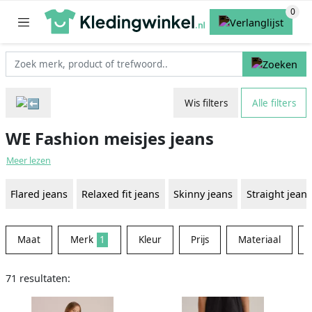
Wis filters
Alle filters
WE Fashion meisjes jeans
Meer lezen
Flared jeans
Relaxed fit jeans
Skinny jeans
Straight jeans
Maat
Merk
1
Kleur
Prijs
Materiaal
71 resultaten: