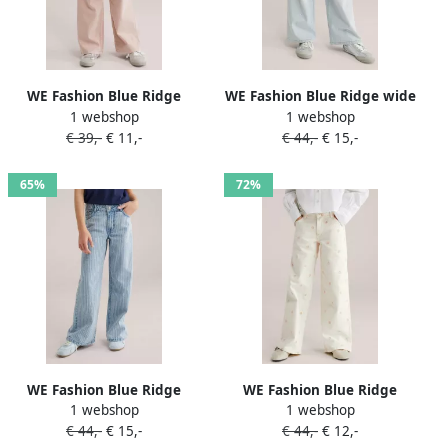
WE Fashion Blue Ridge
WE Fashion Blue Ridge wide
1 webshop
1 webshop
low waist wide leg jeans
leg jeans light blue denim
€ 39,-
€ 11,-
€ 44,-
€ 15,-
roze
65%
72%
WE Fashion Blue Ridge
WE Fashion Blue Ridge
1 webshop
1 webshop
gestreepte wide leg jeans
gebloemde wide leg jeans
€ 44,-
€ 15,-
€ 44,-
€ 12,-
light blue denim
ecru