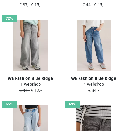
€ 37,-
€ 15,-
€ 44,-
€ 15,-
medium blue denim
denim
72%
WE Fashion Blue Ridge
WE Fashion Blue Ridge
1 webshop
1 webshop
high waist wide leg jeans
barrel jeans medium blauw
€ 44,-
€ 12,-
€ 34,-
grey denim
65%
61%