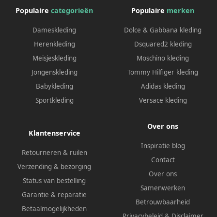
Populaire
categorieën
Populaire
merken
Dameskleding
Dolce & Gabbana kleding
Herenkleding
Dsquared2 kleding
Meisjeskleding
Moschino kleding
Jongenskleding
Tommy Hilfiger kleding
Babykleding
Adidas kleding
Sportkleding
Versace kleding
Over ons
Klantenservice
Inspiratie blog
Retourneren & ruilen
Contact
Verzending & bezorging
Over ons
Status van bestelling
Samenwerken
Garantie & reparatie
Betrouwbaarheid
Betaalmogelijkheden
Privacybeleid
&
Disclaimer