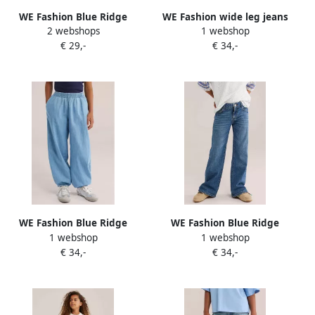
WE Fashion Blue Ridge
WE Fashion wide leg jeans
2 webshops
1 webshop
flared jeans mid blue Broek
zwart
€ 29,-
€ 34,-
Blauw Meisjes
Stretchdenim 176
WE Fashion Blue Ridge
WE Fashion Blue Ridge
1 webshop
1 webshop
ballon barrel jeans
straight leg jeans blauw
€ 34,-
€ 34,-
lichtblauw