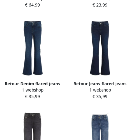
€ 64,99
€ 23,99
denim Blauw Meisjes
appelgroen Meisjes
Stretchdenim 116
Stretchdenim 122 128
Retour Denim flared jeans
Retour Jeans flared jeans
1 webshop
1 webshop
Midar dark blue denim
Midar raw blue denim
€ 35,99
€ 35,99
Blauw Meisjes
Blauw Meisjes
Stretchdenim 104
Stretchdenim 110