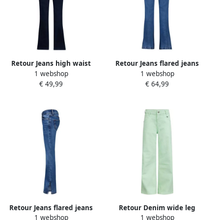
Retour Jeans high waist
Retour Jeans flared jeans
1 webshop
1 webshop
flared jeans Mikkie dark
Anouck Indigo dark blue
€ 49,99
€ 64,99
blue denim Blauw Meisjes
denim Blauw Meisjes
Stretchdenim 122
Stretchdenim 116
Retour Jeans flared jeans
Retour Denim wide leg
1 webshop
1 webshop
Anouck Blue medium blue
jeans Celeste licht