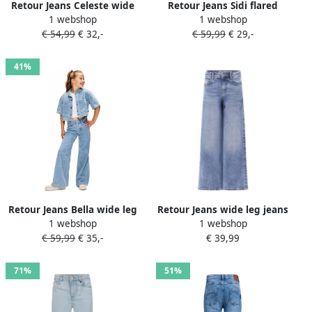
Retour Jeans Celeste wide
Retour Jeans Sidi flared
1 webshop
1 webshop
leg jeans grey denim
jeans light blue denim
€ 54,99
€ 32,-
€ 59,99
€ 29,-
41%
Retour Jeans Bella wide leg
Retour Jeans wide leg jeans
1 webshop
1 webshop
jeans light blue denim
medium blue denim
€ 59,99
€ 35,-
€ 39,99
71%
51%