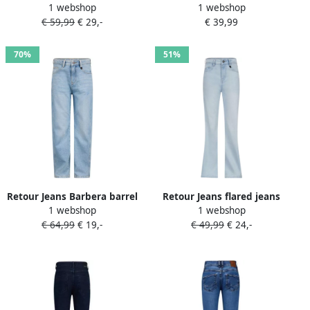
1 webshop
1 webshop
leg jeans medium blue
light blue denim
€ 59,99
€ 29,-
€ 39,99
denim
70%
51%
Retour Jeans Barbera barrel
Retour Jeans flared jeans
1 webshop
1 webshop
jeans light blue denim
light blue denim
€ 64,99
€ 19,-
€ 49,99
€ 24,-