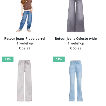
Retour Jeans Pippa barrel
Retour Jeans Celeste wide
1 webshop
1 webshop
jeans mediumblauw
leg jeans grijs
€ 59,99
€ 55,99
41%
51%