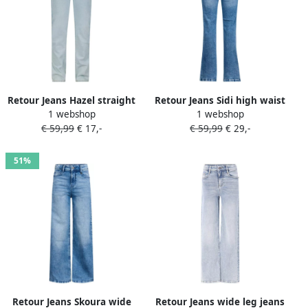
Retour Jeans Hazel straight
Retour Jeans Sidi high waist
1 webshop
1 webshop
leg jeans light blue denim
flared jeans medium blue
€ 59,99
€ 17,-
€ 59,99
€ 29,-
denim
51%
Retour Jeans Skoura wide
Retour Jeans wide leg jeans