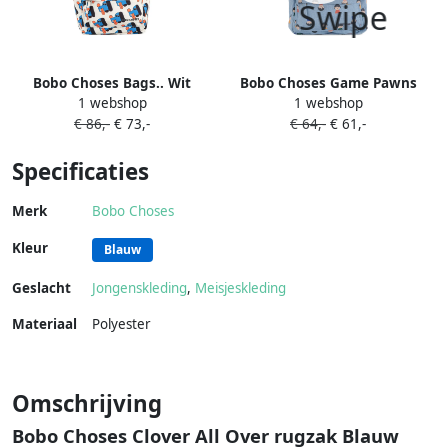
Bobo Choses Bags.. Wit
Bobo Choses Game Pawns
1 webshop
1 webshop
rugzak Blauw
€ 86,-
€ 73,-
€ 64,-
€ 61,-
Specificaties
Merk
Bobo Choses
Kleur
Blauw
Geslacht
Jongenskleding
,
Meisjeskleding
Materiaal
Polyester
Omschrijving
Bobo Choses Clover All Over rugzak Blauw