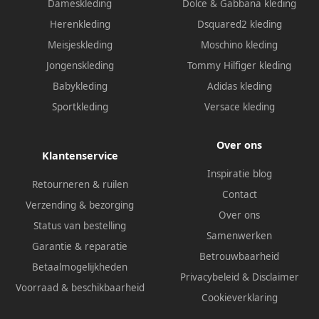
Dameskleding
Dolce & Gabbana kleding
Herenkleding
Dsquared2 kleding
Meisjeskleding
Moschino kleding
Jongenskleding
Tommy Hilfiger kleding
Babykleding
Adidas kleding
Sportkleding
Versace kleding
Over ons
Klantenservice
Inspiratie blog
Retourneren & ruilen
Contact
Verzending & bezorging
Over ons
Status van bestelling
Samenwerken
Garantie & reparatie
Betrouwbaarheid
Betaalmogelijkheden
Privacybeleid
&
Disclaimer
Voorraad & beschikbaarheid
Cookieverklaring