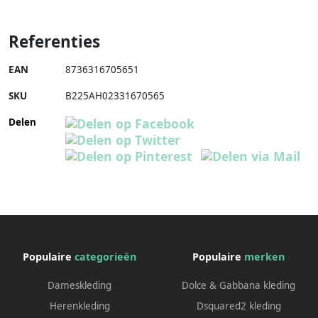
Referenties
EAN
8736316705651
SKU
B225AH02331670565
Delen
Populaire
categorieën
Populaire
merken
Dameskleding
Dolce & Gabbana kleding
Herenkleding
Dsquared2 kleding