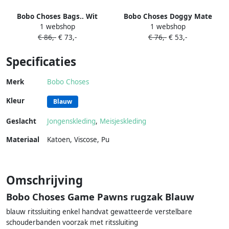
Bobo Choses Bags.. Wit
Bobo Choses Doggy Mate
1 webshop
1 webshop
rugzak Groen
€ 86,-
€ 73,-
€ 76,-
€ 53,-
Specificaties
Merk
Bobo Choses
Kleur
Blauw
Geslacht
Jongenskleding
,
Meisjeskleding
Materiaal
Katoen
,
Viscose
,
Pu
Omschrijving
Bobo Choses Game Pawns rugzak Blauw
blauw ritssluiting enkel handvat gewatteerde verstelbare
schouderbanden voorzak met ritssluiting