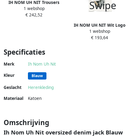
IH NOM UH NIT Trousers
1 webshop
Black Heren
€ 242,52
IH NOM UH NIT Wit Logo
1 webshop
Print Crew Neck T-shirt
€ 193,64
White Heren
Specificaties
Merk
Ih Nom Uh Nit
Kleur
Blauw
Geslacht
Herenkleding
Materiaal
Katoen
Omschrijving
Ih Nom Uh Nit oversized denim jack Blauw