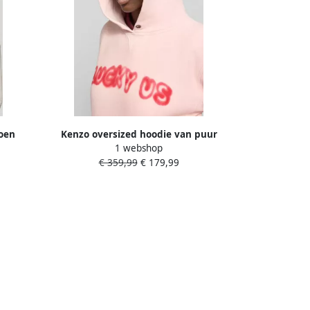
oen
Kenzo oversized hoodie van puur
1 webshop
katoen
€ 359,99
€ 179,99