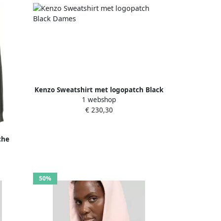
Kenzo Sweatshirt met logopatch Black
1 webshop
Dames
€ 230,30
che
es
50%