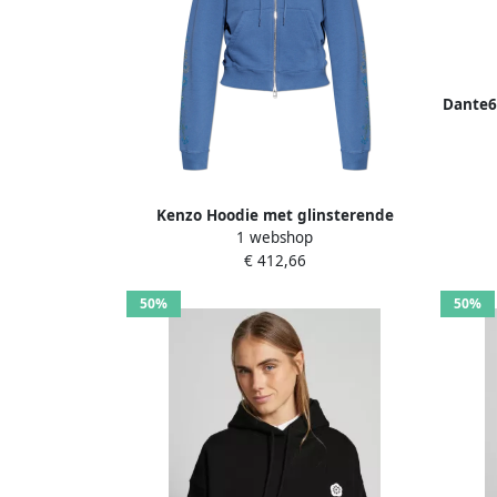
Dante6
Kenzo Hoodie met glinsterende
1 webshop
applicaties Blue Dames
€ 412,66
50%
50%