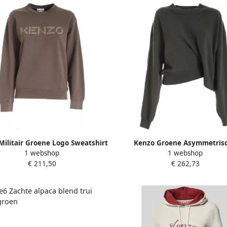
Militair Groene Logo Sweatshirt
Kenzo Groene Asymmetris
1 webshop
1 webshop
Groen Dames
Gebreide Trui Groen Dam
€ 211,50
€ 262,73