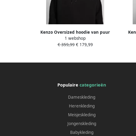
Kenzo Oversized hoodie van puur
Ken
1 webshop
katoen
€ 359,99
€ 179,99
Populaire
categorieën
Dameskleding
Herenkleding
Meisjeskleding
Jongenskleding
Babykleding