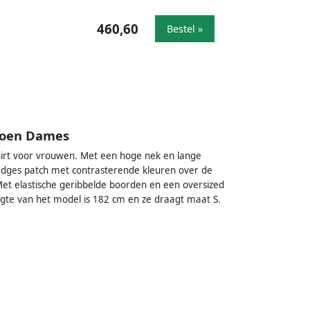
460,60
Bestel »
roen Dames
hirt voor vrouwen. Met een hoge nek en lange
adges patch met contrasterende kleuren over de
Met elastische geribbelde boorden en een oversized
gte van het model is 182 cm en ze draagt maat S.