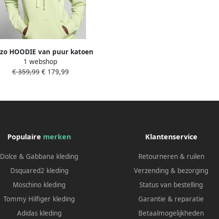
zo HOODIE van puur katoen
1 webshop
€ 359,99
€ 179,99
Populaire
merken
Klantenservice
Dolce & Gabbana kleding
Retourneren & ruilen
Dsquared2 kleding
Verzending & bezorging
Moschino kleding
Status van bestelling
Tommy Hilfiger kleding
Garantie & reparatie
Adidas kleding
Betaalmogelijkheden