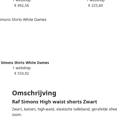
1 webshop
1 webshop
Beige Dames
€ 492,56
€ 225,60
 Simons Shirts White Dames
1 webshop
€ 533,92
Omschrijving
Raf Simons High waist shorts Zwart
Zwart, katoen, high-waist, elastische tailleband, gerafelde af
zoom.