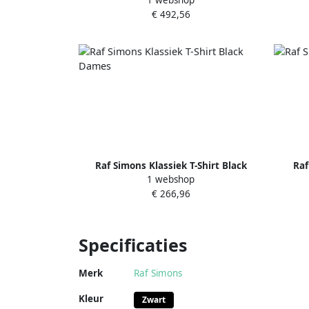
1 webshop
Dames
€ 492,56
Raf Simons Klassiek T-Shirt Black
Raf
1 webshop
Dames
€ 266,96
Specificaties
Merk
Raf Simons
Kleur
Zwart