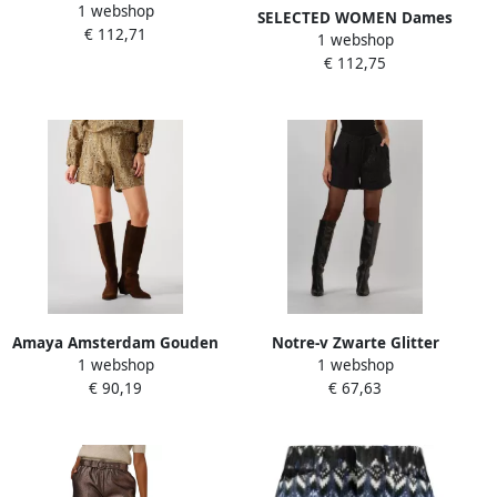
1 webshop
Broeken Ladies Woven
SELECTED WOMEN Dames
€ 112,71
Boucle Shorts Zwart
1 webshop
Jurken Slfari-colyn Ls Short
€ 112,75
Sequins Paars
Amaya Amsterdam Gouden
Notre-v Zwarte Glitter
1 webshop
1 webshop
Glamour Shorts Lovi Yellow
Shorts voor Vrouwen Black
€ 90,19
€ 67,63
Dames
Dames