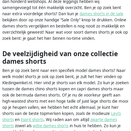
dan honderd webshops. Al deze leggings hebben wij
samengevoegd tot één makkelijk overzicht. Ben je op zoek bent
naar extra voordelige shorts? Dan kun je
dames shorts in de sale
bekijken door op onze handige ‘’Sale Only’’ knop te drukken. Online
dames shorts vergelijken en bestellen is nog nooit zo makkelijk en
overzichtelijk geweest! Naar wat voor soort dames shorts je ook op
zoek bent: je gaat het hier binnen no-time vinden.
De veelzijdigheid van onze collectie
dames shorts
Ben je op zoek bent naar een specifiek model dames shorts? Naar
welk model shorts je ook op zoek bent, je zult het hier vinden op
Kledingwinkel.nl. Hier vind je shorts van elk model. Zo kun je zoeken
tussen de dames chino shorts kopen en capri dames shorts maar
ook de bermuda dames shorts. Of je nu de voorkeur geeft aan
high-waisted shorts met een hoge taille of juist lage shorts die mooi
op je heupen vallen, we hebben het echt allemaal. Je kunt hier
shorts van de beste topmerken kopen, zoals de modieuze
Levi’s
shorts
en
Esprit shorts
. Wij raden aan om altijd
zwarte dames
shorts
zowel als
witte dames shorts
in huis te hebben. Zo kun je