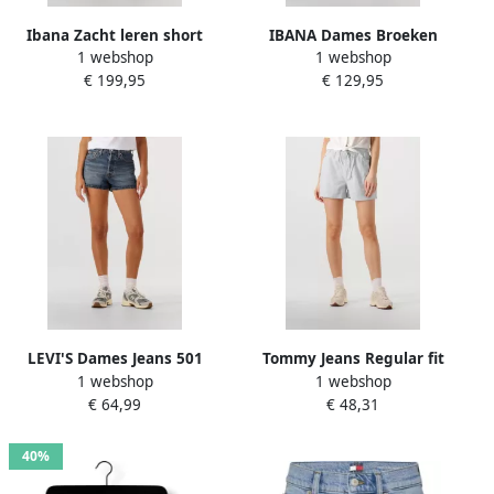
Ibana Zacht leren short
IBANA Dames Broeken
1 webshop
1 webshop
Susie donkerbruin
Serena Short Camel
€ 199,95
€ 129,95
LEVI'S Dames Jeans 501
Tommy Jeans Regular fit
1 webshop
1 webshop
Original Short Broken
korte paperbagbroek van
€ 64,99
€ 48,31
Midnight No Blauw
een mix van katoen en
linnen
40%