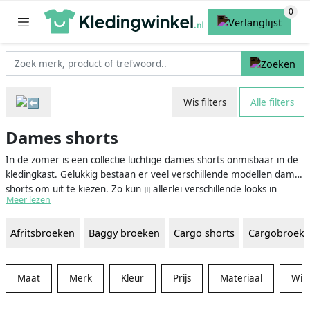
Wis filters
Alle filters
Dames shorts
In de zomer is een collectie luchtige dames shorts onmisbaar in de
kledingkast. Gelukkig bestaan er veel verschillende modellen dames
shorts om uit te kiezen. Zo kun jij allerlei verschillende looks in
Meer lezen
elkaar zetten met allerlei soorten dames shorts. Denk bijvoorbeeld
aan hoe leuk een high waisted korte broek wel niet staat op een
Afritsbroeken
Baggy broeken
Cargo shorts
Cargobroek
simpele gekleurd t-shirt. Of hoe mooi je low waisted shorts kunt
combineren met een korte crop top!. Ook kun je kiezen uit allerlei
verschillende materialen zoals luchtige linnen dames shorts of
katoenen dames shorts voor de super warme zomerdagen. Is een
Maat
Merk
Kleur
Prijs
Materiaal
Win
leren short, denim short of bermuda short meer jouw stijl?
Daarvoor kun je ook hier terecht zowel als verscheidene andere