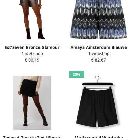
Est'Seven Bronze Glamour
Amaya Amsterdam Blauwe
1 webshop
1 webshop
Shorts Brown Dames
Shorts Tessy voor Vrouwen
€ 90,19
€ 82,67
Multicolor Dames
20%
Twinset Zwarte Twill Shorts
My Essential Wardrobe