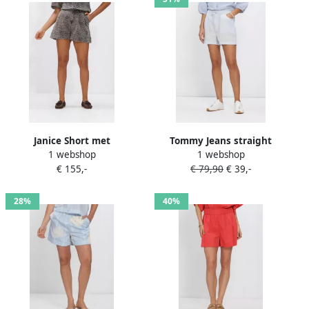
Janice Short met
Tommy Jeans straight
1 webshop
1 webshop
panterprint Arthur
regular waist gestreepte
€ 155,-
€ 79,90
€ 39,-
dierenprint
casual short met linnen
lichtblauw
28%
40%