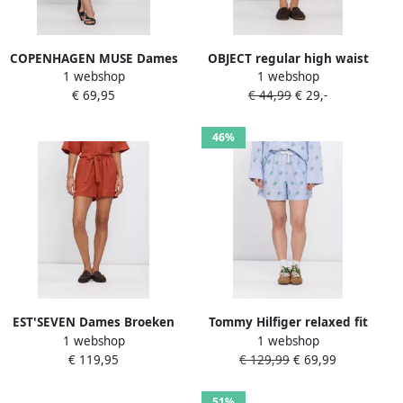
COPENHAGEN MUSE Dames
OBJECT regular high waist
1 webshop
1 webshop
Broeken Cmtailor-shorts
casual short blauw
€ 69,95
€ 44,99
€ 29,-
Stripe Creme
46%
EST'SEVEN Dames Broeken
Tommy Hilfiger relaxed fit
1 webshop
1 webshop
Trinity Short 26 Oranje
short met gestikt logo van
€ 119,95
€ 129,99
€ 69,99
linnenmix
51%