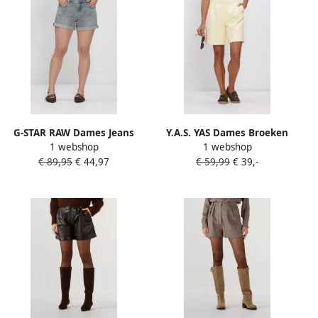
G-STAR RAW Dames Jeans
Y.A.S. YAS Dames Broeken
1 webshop
1 webshop
Judee Shorts Wmn
Yaslikka Mw Shorts S Creme
€ 89,95
€ 44,97
€ 59,99
€ 39,-
Lichtblauw