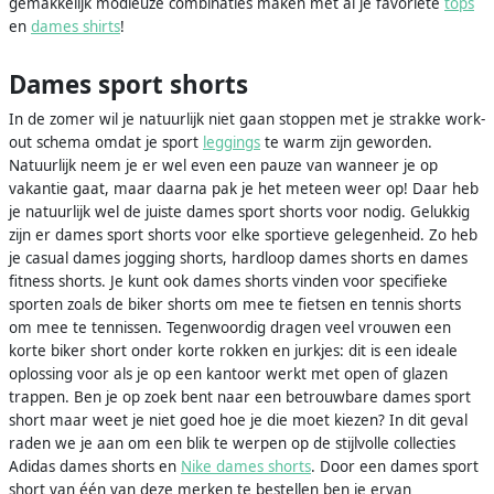
gemakkelijk modieuze combinaties maken met al je favoriete
tops
en
dames shirts
!
Dames sport shorts
In de zomer wil je natuurlijk niet gaan stoppen met je strakke work-
out schema omdat je sport
leggings
te warm zijn geworden.
Natuurlijk neem je er wel even een pauze van wanneer je op
vakantie gaat, maar daarna pak je het meteen weer op! Daar heb
je natuurlijk wel de juiste dames sport shorts voor nodig. Gelukkig
zijn er dames sport shorts voor elke sportieve gelegenheid. Zo heb
je casual dames jogging shorts, hardloop dames shorts en dames
fitness shorts. Je kunt ook dames shorts vinden voor specifieke
sporten zoals de biker shorts om mee te fietsen en tennis shorts
om mee te tennissen. Tegenwoordig dragen veel vrouwen een
korte biker short onder korte rokken en jurkjes: dit is een ideale
oplossing voor als je op een kantoor werkt met open of glazen
trappen. Ben je op zoek bent naar een betrouwbare dames sport
short maar weet je niet goed hoe je die moet kiezen? In dit geval
raden we je aan om een blik te werpen op de stijlvolle collecties
Adidas dames shorts en
Nike dames shorts
. Door een dames sport
short van één van deze merken te bestellen ben je ervan