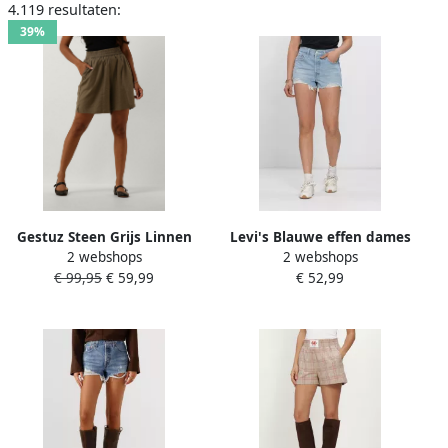
4.119 resultaten:
materialen en modellen. Bekijk onze collectie dames shorts en leef
39%
je uit!
Gestuz Steen Grijs Linnen
Levi's Blauwe effen dames
2 webshops
2 webshops
Shorts & Knickers Green
shorts met ritssluiting en
€ 99,95
€ 59,99
€ 52,99
Dames
knoopsluiting Blue Dames