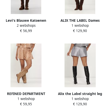
Levi's Blauwe Katoenen
ALIX THE LABEL Dames
2 webshops
1 webshop
Jeans Broek Kort 501 5
Broeken Ladies Woven
€ 56,99
€ 129,90
Zakken Versleten Effect
Sporty Check Shorts Beige
Logo Blue Dames
REFINED DEPARTMENT
Alix the Label straight leg
1 webshop
1 webshop
Dames Broeken Ladies
regular waist casual short
€ 59,95
€ 129,90
Woven A-line Wide Bambi
met glitters grijs
Shorts Cindy Bruin