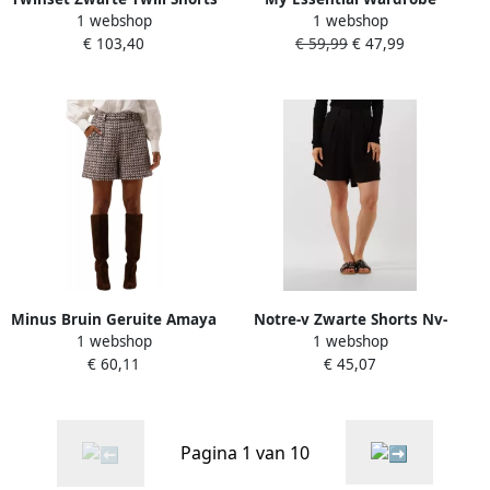
1 webshop
1 webshop
met Gouden Logo Black
Korte broek met elastische
€ 103,40
€ 59,99
€ 47,99
Dames
band model 'Dias'
Minus Bruin Geruite Amaya
Notre-v Zwarte Shorts Nv-
1 webshop
1 webshop
Shorts Brown Dames
Dudu Stijl Black Dames
€ 60,11
€ 45,07
Pagina 1 van 10