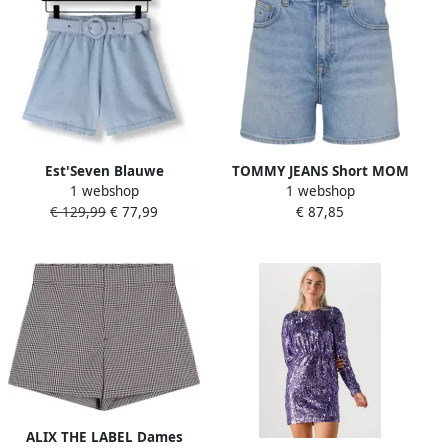
Est'Seven Blauwe
TOMMY JEANS Short MOM
1 webshop
1 webshop
veelzijdige shorts voor
SHORT BI0112 met logo-
€ 129,99
€ 77,99
€ 87,85
vrouwen Blue Dames
badge in blauwe wassing
ALIX THE LABEL Dames