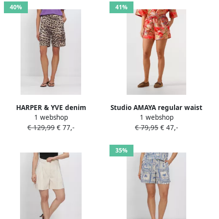
40%
41%
HARPER & YVE denim
Studio AMAYA regular waist
1 webshop
1 webshop
regular waist short met
casual short rood
€ 129,99
€ 77,-
€ 79,95
€ 47,-
dierenprint bruin
35%