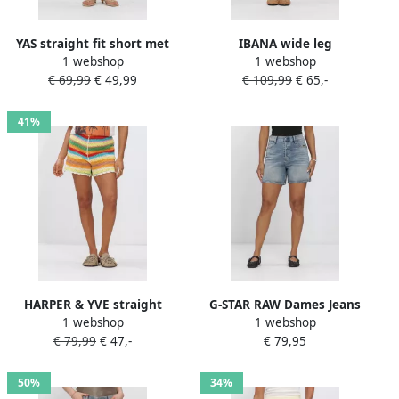
YAS straight fit short met
IBANA wide leg
1 webshop
1 webshop
florale sierapplicaties model
regular waist casual short
€ 69,99
€ 49,99
€ 109,99
€ 65,-
'Kana'
rood
41%
HARPER & YVE straight
G-STAR RAW Dames Jeans
1 webshop
1 webshop
regular waist gestreepte
Jett High Short Clean Edge
€ 79,99
€ 47,-
€ 79,95
casual short gehaakt multi
Wmn Lichtblauw
50%
34%