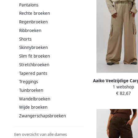
Pantalons
Rechte broeken
Regenbroeken
Ribbroeken
Shorts
Skinnybroeken
Slim fit broeken
Stretchbroeken
Tapered pants
Aaiko Veelzijdige Ca
Treggings
1 webshop
Lotta Pes 526 Beig
Tuinbroeken
€ 82,67
Wandelbroeken
Wijde broeken
Zwangerschapsbroeken
Een overzicht van alle dames