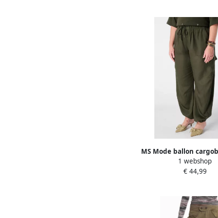
MS Mode ballon cargob
1 webshop
Size kaki
€ 44,99