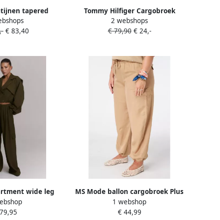
tijnen tapered
Tommy Hilfiger Cargobroek
ebshops
2 webshops
argobroek kaki
UTILITY CARGO PANTS Kinderen
,-
€ 83,40
€ 79,90
€ 24,-
tot 16 jaar met logostiksel
rtment wide leg
MS Mode ballon cargobroek Plus
ebshop
1 webshop
k met plooien
Size beige
 79,95
€ 44,99
ergroen