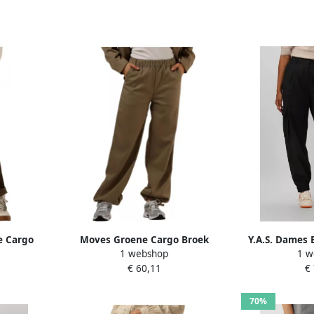
ne Cargo
Moves Groene Cargo Broek
Y.A.S. Dames 
1 webshop
1 w
 Green
Ostera Green Dames
Hw Ankle
€ 60,11
€
70%