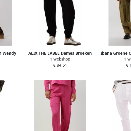
n Wendy
ALIX THE LABEL Dames Broeken
Ibana Groene C
1 webshop
1 w
ruin
Ladies Woven Twill Cargo Shorts
Gree
€ 84,51
€ 
Zwart