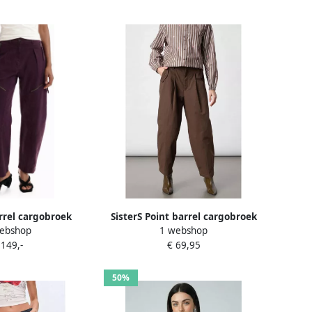
rrel cargobroek
SisterS Point barrel cargobroek
ebshop
1 webshop
dbruin
bruin
 149,-
€ 69,95
50%