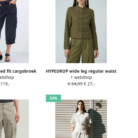
xed fit cargobroek
HYPEDROP wide leg regular waist
ebshop
1 webshop
traciet
cargobroek groen gebreid
 119,-
€ 54,99
€ 27,-
34%