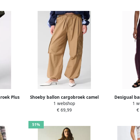
roek Plus
Shoeby ballon cargobroek camel
Desigual ba
1 webshop
1 w
roo
€ 69,99
€
51%