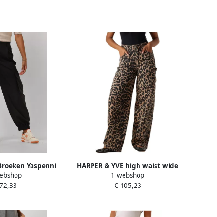
Broeken Yaspenni
HARPER & YVE high waist wide
ebshop
1 webshop
 Pant Zwart
leg jeans DANA-PA met
 72,33
€ 105,23
panterprint bruin zwart