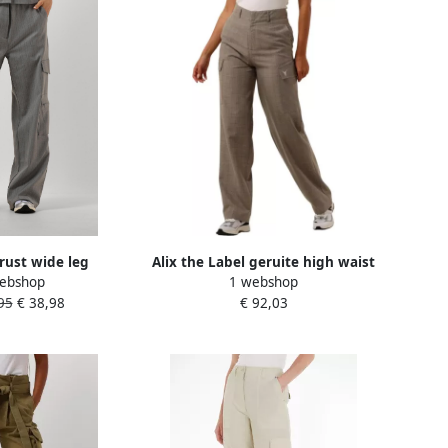
Trust wide leg
Alix the Label geruite high waist
ebshop
1 webshop
 krijtstreep grijs
wide leg cargobroek bruin
95
€ 38,98
€ 92,03
lichtbruin beige