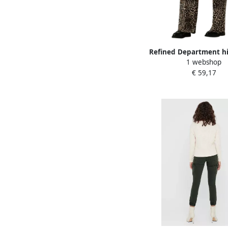
Refined Department h
1 webshop
straight fit cargobr
€ 59,17
panterprint bruin 