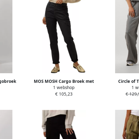
rgobroek
MOS MOSH Cargo Broek met
Circle of 
1 webshop
1 w
e Dames
Ritsdetails Black Dames
cargobroek met
€ 105,23
€ 129,