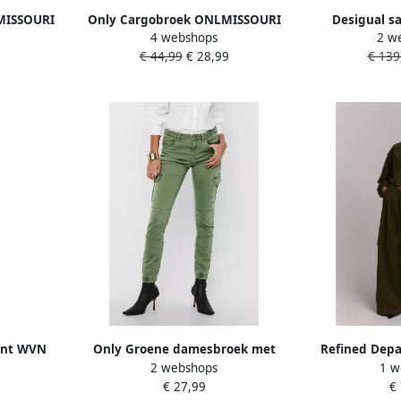
MISSOURI
Only Cargobroek ONLMISSOURI
Desigual sa
4 webshops
2 w
T NOOS
REG ANK CARGO PNT enkel-lang
low waist c
€ 44,99
€ 28,99
€ 139
met elastische beenopening
ant WVN
Only Groene damesbroek met
Refined Depa
2 webshops
1 w
r Grijs
rits en knoop Green Dames
cargobroe
€ 27,99
€
donk