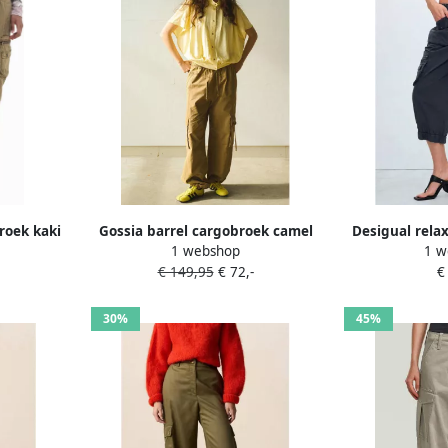
roek kaki
Gossia barrel cargobroek camel
Desigual rela
1 webshop
1 w
an
€ 149,95
€ 72,-
€
30%
45%