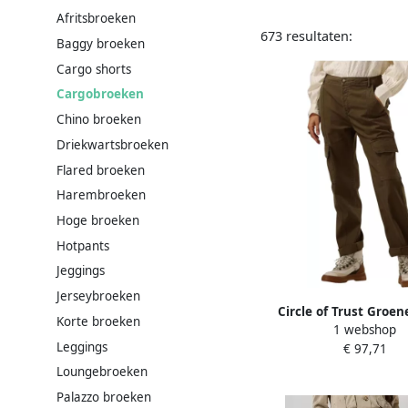
Afritsbroeken
673 resultaten:
Baggy broeken
Cargo shorts
Cargobroeken
Chino broeken
Driekwartsbroeken
Flared broeken
Harembroeken
Hoge broeken
Hotpants
Jeggings
Jerseybroeken
Circle of Trust Groe
Korte broeken
1 webshop
Broek voor Vrouwen
Leggings
€ 97,71
Dames
Loungebroeken
Palazzo broeken