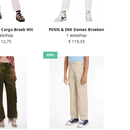
 Cargo Broek Wit
PENN & INK Dames Broeken
ebshop
1 webshop
3ltd White Dames
S22t776ltd W410 Ecru
112,75
€ 119,33
69%