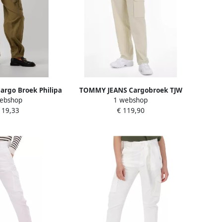
argo Broek Philipa
TOMMY JEANS Cargobroek TJW
ebshop
1 webshop
n Dames
HARPER HR CARGO PANT met
119,33
€ 119,90
grote opgestikte zakken