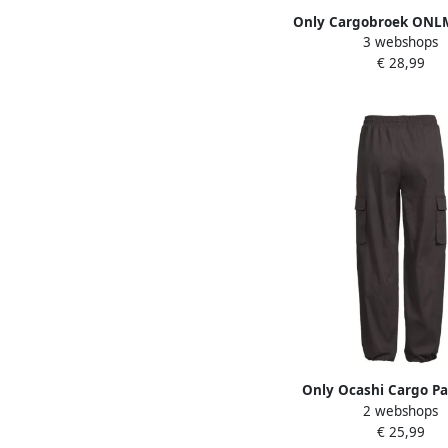
Only Cargobroek ONL
3 webshops
REG ANK CARGO PN
€ 28,99
Only Ocashi Cargo P
2 webshops
Noos Raven | Freewea
€ 25,99
Zwart Dames