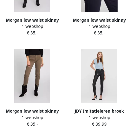
Morgan low waist skinny
Morgan low waist skinny
1 webshop
1 webshop
broek zwart
broek donkerblauw
€ 35,-
€ 35,-
Morgan low waist skinny
JDY Imitatieleren broek
1 webshop
1 webshop
broek kaki
NEWTHUNDER COATED
€ 35,-
€ 39,99
HIGH SKN PNT NOOS