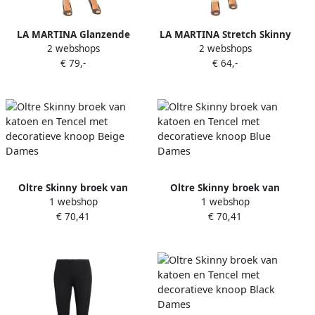
LA MARTINA Glanzende
LA MARTINA Stretch Skinny
2 webshops
2 webshops
Skinny Broek voor Vrouwen
Broek voor Vrouwen Beige
€ 79,-
€ 64,-
Yellow Dames
Dames
Oltre Skinny broek van
Oltre Skinny broek van
1 webshop
1 webshop
katoen en Tencel met
katoen en Tencel met
€ 70,41
€ 70,41
decoratieve knoop Beige
decoratieve knoop Blue
Dames
Dames