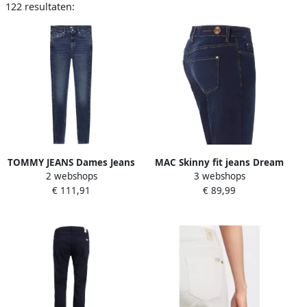
122 resultaten:
TOMMY JEANS Dames Jeans
MAC Skinny fit jeans Dream
2 webshops
3 webshops
Nora Md Skn Dh1264
Skinny in hoog-elastische
€ 111,91
€ 89,99
Donkerblauw
kwaliteit voor de perfecte
pasvorm