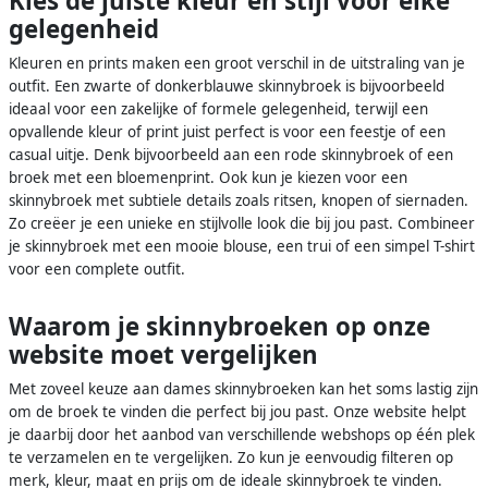
Kies de juiste kleur en stijl voor elke
gelegenheid
Kleuren en prints maken een groot verschil in de uitstraling van je
outfit. Een zwarte of donkerblauwe skinnybroek is bijvoorbeeld
ideaal voor een zakelijke of formele gelegenheid, terwijl een
opvallende kleur of print juist perfect is voor een feestje of een
casual uitje. Denk bijvoorbeeld aan een rode skinnybroek of een
broek met een bloemenprint. Ook kun je kiezen voor een
skinnybroek met subtiele details zoals ritsen, knopen of siernaden.
Zo creëer je een unieke en stijlvolle look die bij jou past. Combineer
je skinnybroek met een mooie blouse, een trui of een simpel T-shirt
voor een complete outfit.
Waarom je skinnybroeken op onze
website moet vergelijken
Met zoveel keuze aan dames skinnybroeken kan het soms lastig zijn
om de broek te vinden die perfect bij jou past. Onze website helpt
je daarbij door het aanbod van verschillende webshops op één plek
te verzamelen en te vergelijken. Zo kun je eenvoudig filteren op
merk, kleur, maat en prijs om de ideale skinnybroek te vinden.