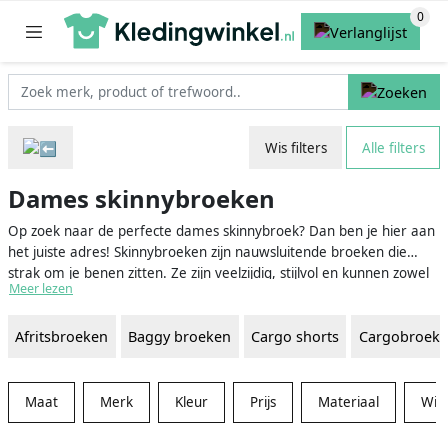
Wis filters
Alle filters
Dames skinnybroeken
Op zoek naar de perfecte dames skinnybroek? Dan ben je hier aan
het juiste adres! Skinnybroeken zijn nauwsluitende broeken die
strak om je benen zitten. Ze zijn veelzijdig, stijlvol en kunnen zowel
Meer lezen
casual als chic gedragen worden. In ons uitgebreide aanbod vind je
zowel klassieke als trendy skinnybroeken in verschillende kleuren,
Afritsbroeken
Baggy broeken
Cargo shorts
Cargobroek
materialen en designs. Zo is er voor elke gelegenheid en voor ieder
figuur een geschikte skinnybroek te vinden.
Maat
Merk
Kleur
Prijs
Materiaal
Win