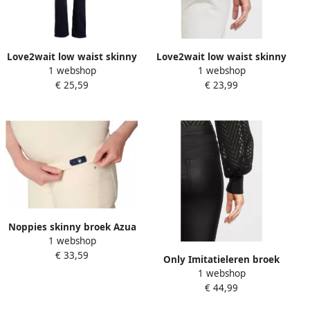
Love2wait low waist skinny
Love2wait low waist skinny
1 webshop
1 webshop
broek Emerald
broek Emerald wit Dames
€ 25,59
€ 23,99
donkerblauw Dames Denim
Stretchkatoen Effen 31
Effen 33
Noppies skinny broek Azua
1 webshop
ecru Dames Katoen Effen 26
€ 33,59
Only Imitatieleren broek
1 webshop
ONLALIDA HW SKINNY
€ 44,99
COATED PANT PNT