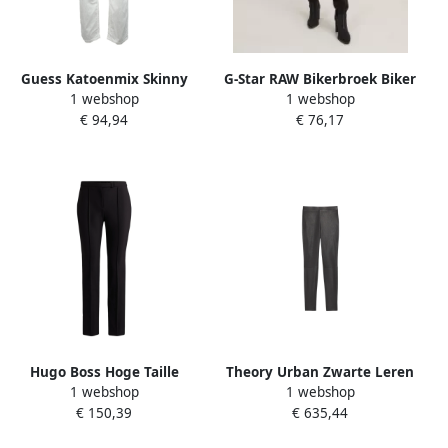
Guess Katoenmix Skinny
G-Star RAW Bikerbroek Biker
1 webshop
1 webshop
Broek White Dames
Skinny Cargo met
€ 94,94
€ 76,17
contrastkleurige
ritssluitingen
Hugo Boss Hoge Taille
Theory Urban Zwarte Leren
1 webshop
1 webshop
Zwarte Tizena Skinny Broek
Skinny Broek Black Dames
€ 150,39
€ 635,44
Black Dames