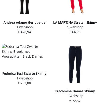
Andrea Adamo Geribbelde
LA MARTINA Stretch Skinny
1 webshop
1 webshop
Skinny Broek Black Dames
Broek Red Dames
€ 470,94
€ 66,73
Federica Tosi Zwarte Skinny
1 webshop
Broek met Voorsplitten
€ 253,80
Black Dames
Fracomina Dames Skinny
1 webshop
Broek Effen Kleur Blue
€ 72,37
Dames