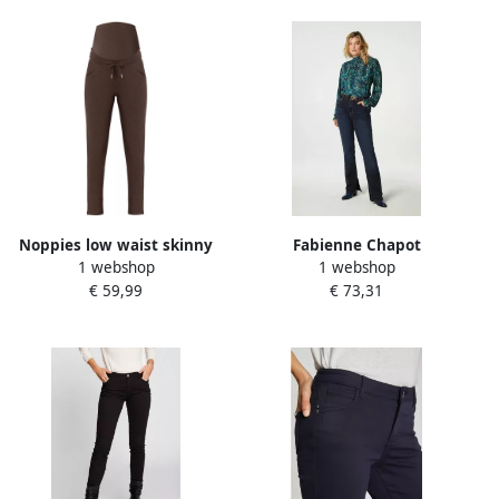
Noppies low waist skinny
Fabienne Chapot
1 webshop
1 webshop
broek Renee donkerbruin
Geborduurde Hart Skinny
€ 59,99
€ 73,31
Dames Viscose Effen XXL
Broek met Split Blue Dames