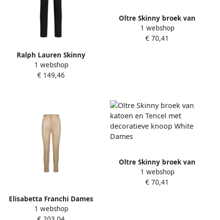
Oltre Skinny broek van
1 webshop
katoen en Tencel met
€ 70,41
decoratieve knoop Black
Dames
Ralph Lauren Skinny
1 webshop
Broeken Black Dames
€ 149,46
Oltre Skinny broek van
1 webshop
katoen en Tencel met
€ 70,41
decoratieve knoop White
Dames
Elisabetta Franchi Dames
1 webshop
Skinny Broek met Rits Beige
€ 203,04
Dames