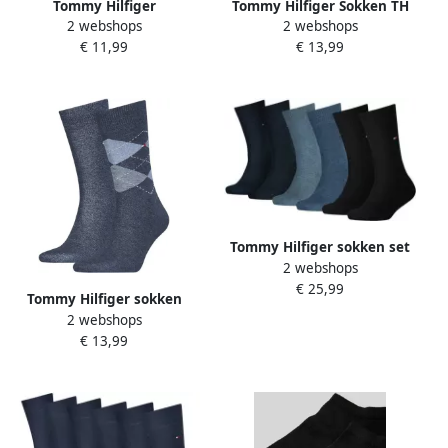
Tommy Hilfiger
Tommy Hilfiger Sokken TH
2 webshops
2 webshops
Kousenvoetjes TH WOMEN
MEN SOCK CHECK 2P met
€ 11,99
€ 13,99
FOOTIE 2P met geborduurd
klassiek argyle-ontwerp (2
logo (set 2 paar 2 paar)
paar)
Tommy Hilfiger sokken set
2 webshops
van 6 blauw Katoen Effen
€ 25,99
23-26
Tommy Hilfiger sokken
2 webshops
blauw (set van 2)
€ 13,99