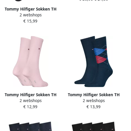
ECOM (6 paar)
Tommy Hilfiger Sokken TH
2 webshops
KIDS SOCK 4P STARS &
€ 15,99
STRIPES ECOM (4 paar)
Tommy Hilfiger Sokken TH
Tommy Hilfiger Sokken TH
2 webshops
2 webshops
WOMEN SOCK CASUAL 2P (2
MEN SOCK CHECK 2P met
€ 12,99
€ 13,99
paar 2 paar)
klassiek argyle-ontwerp (2
paar)