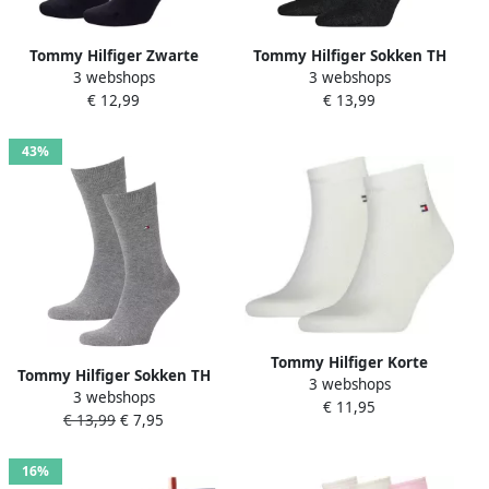
Tommy Hilfiger Zwarte
Tommy Hilfiger Sokken TH
3 webshops
3 webshops
herenschoenen voor lente
MEN SOCK CLASSIC 2P (2
€ 12,99
€ 13,99
zomer Zwart Heren
paar)
43%
Tommy Hilfiger Korte
Tommy Hilfiger Sokken TH
3 webshops
sokken TH MEN QUARTER
3 webshops
MEN SOCK CLASSIC 2P (2
€ 11,95
2P zachte elastische
€ 13,99
€ 7,95
paar)
ribboord klassiek logo (2
paar)
16%