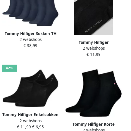
Tommy Hilfiger Sokken TH
2 webshops
MEN SOCK 6P ECOM
Tommy Hilfiger
€ 38,99
Gekamd katoen ademend
2 webshops
Sneakersokken TH MEN
drukvrije tailleband (set 6
€ 11,99
SNEAKER 2P met smalle
paar 6 paar)
ribboord (2 paar)
42%
Tommy Hilfiger Enkelsokken
2 webshops
TH MEN FOOTIE 2P Met
Tommy Hilfiger Korte
€ 11,99
€ 6,95
gebreid logo op de hak (2
2 webshops
sokken TH MEN QUARTER