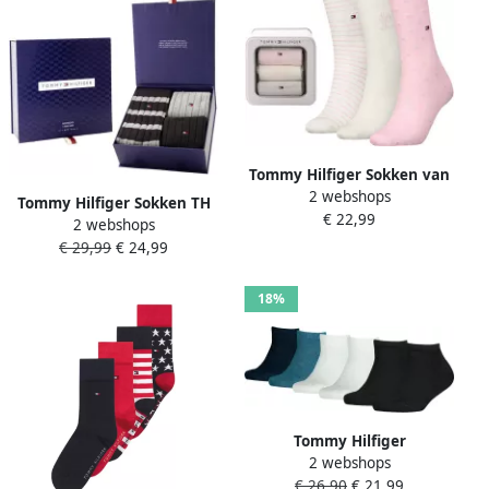
Tommy Hilfiger Sokken van
2 webshops
katoenmix in een set van 3
Tommy Hilfiger Sokken TH
€ 22,99
paar
2 webshops
MEN SOCK 3P GIFTBOX
€ 29,99
€ 24,99
BOOTSOCK (3 paar)
18%
Tommy Hilfiger
2 webshops
Sneakersokken TH
€ 26,90
€ 21,99
CHILDREN SNEAKER 6P