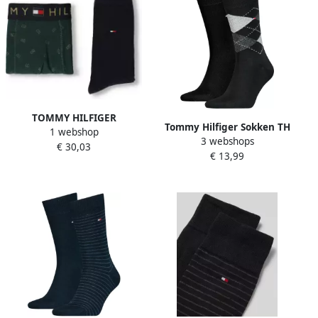
TOMMY HILFIGER
Tommy Hilfiger Sokken TH
1 webshop
UNDERWEAR Tommy
3 webshops
MEN SOCK CHECK 2P met
€ 30,03
Hilfiger Heren Boxershorts
€ 13,99
klassiek argyle-ontwerp (2
Trunk + Sock Set
paar)
Donkergroen