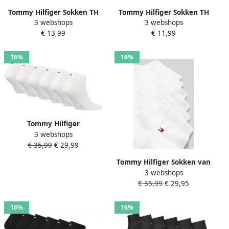
Tommy Hilfiger Sokken TH
Tommy Hilfiger Sokken TH
3 webshops
3 webshops
MEN SMALL STRIPE SOCK 2P
MEN SMALL STRIPE SOCK 2P
€ 13,99
€ 11,99
(2 paar)
(2 paar)
16%
16%
Tommy Hilfiger
3 webshops
Sneakersokken TH MEN
€ 35,99
€ 29,99
SNEAKER 6P ECOM (6 paar 6
paar)
Tommy Hilfiger Sokken van
3 webshops
katoenmix in set van 6
€ 35,99
€ 29,95
model 'QUARTER 6P'
16%
16%