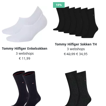
18%
Tommy Hilfiger Sokken TH
Tommy Hilfiger Enkelsokken
3 webshops
MEN SOCK 6P ECOM
3 webshops
TH MEN FOOTIE 2P Met
€ 42,99
€ 34,95
Gekamd katoen ademend
€ 11,99
gebreid logo op de hak (2
drukvrije tailleband (set 6
paar)
paar 6 paar)