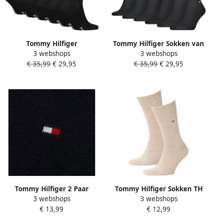
Tommy Hilfiger
Tommy Hilfiger Sokken van
3 webshops
3 webshops
Sneakersokken TH MEN
katoenmix in set van 6
€ 35,99
€ 29,95
€ 35,99
€ 29,95
SNEAKER 6P ECOM (6 paar 6
model 'QUARTER 6P'
paar)
Tommy Hilfiger 2 Paar
Tommy Hilfiger Sokken TH
3 webshops
3 webshops
Klassieke Donkerblauwe
MEN SOCK CLASSIC 2P (2
€ 13,99
€ 12,99
Sokken Blue Unisex
paar)