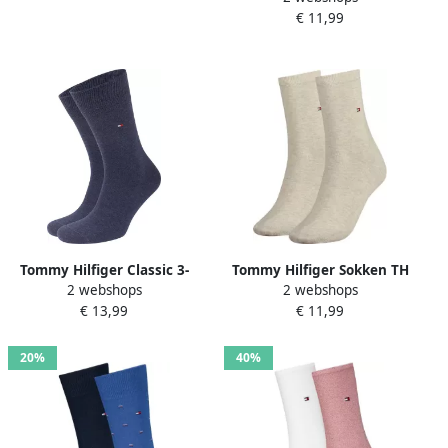
paar)
€ 11,99
2P zachte elastische
ribboord klassiek logo (2
paar)
Tommy Hilfiger Classic 3-
Tommy Hilfiger Sokken TH
2 webshops
2 webshops
Pack Sokken Blauw Heren
WOMEN SOCK CASUAL 2P (2
€ 13,99
€ 11,99
paar 2 paar)
20%
40%