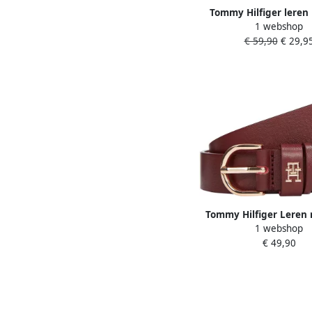
Tommy Hilfiger leren
1 webshop
Square donkerbr
€ 59,90
€ 29,9
Tommy Hilfiger Leren
1 webshop
doornsluiting mo
€ 49,90
'EFFORTLESS'