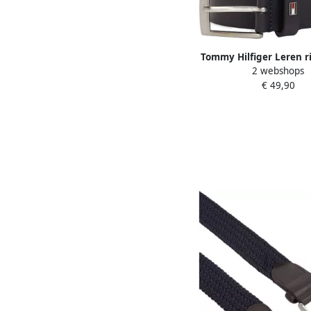
Tommy Hilfiger Leren 
2 webshops
3.5 EXT Metalen log
€ 49,90
eenvoudige doornsl