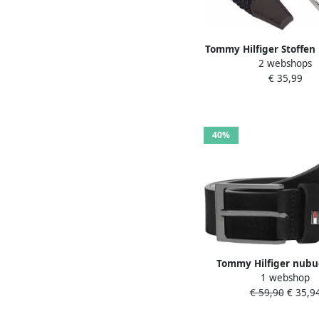
Tommy Hilfiger Stoffen
2 webshops
Adan Belt 3 5 cm N
€ 35,99
RIEM van gevlochten 
gurtbandweefs
40%
Tommy Hilfiger nubu
1 webshop
Layton zwart
€ 59,90
€ 35,9