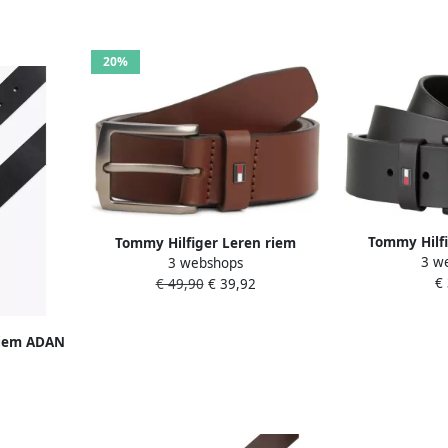
20%
Tommy Hilfi
Tommy Hilfiger Leren riem
3 w
Denton Matte 
3 webshops
DENTON 3.5 EXT Eenvoudige
€
zwar
€ 49,90
€ 39,92
gesp metalen logo
riem ADAN
opatch
uiting