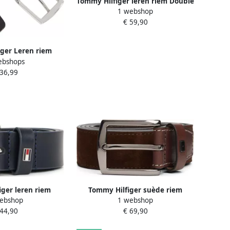
Tommy Hilfiger leren riem Double
1 webshop
Loop zwart
€ 59,90
ger Leren riem
ebshops
buuste leren riem
 36,99
zilverkleurige gesp
telbaar
ger leren riem
Tommy Hilfiger suède riem
ebshop
1 webshop
erblauw
Denton Elevated bruin
 44,90
€ 69,90