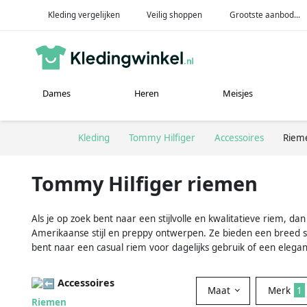
Kleding vergelijken
Veilig shoppen
Grootste aanbod...
Dames
Heren
Meisjes
Kleding
Tommy Hilfiger
Accessoires
Riem
Tommy Hilfiger riemen
Als je op zoek bent naar een stijlvolle en kwalitatieve riem, 
Amerikaanse stijl en preppy ontwerpen. Ze bieden een breed s
bent naar een casual riem voor dagelijks gebruik of een elegan
Accessoires
Maat
Merk
1
Riemen