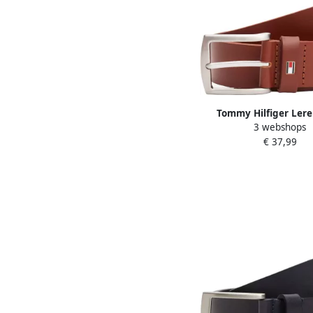
Tommy Hilfiger Lere
3 webshops
DENTON 3 5 Robuuste l
€ 37,99
met vlaglabel zilverkle
verstelbaar