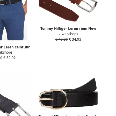
Tommy Hilfiger Leren riem New
2 webshops
Denton 4 cm NEW DENTON RIEM
€ 49,90
€ 34,93
met vlag-logo lus
r Leren ceintuur
ebshops
rnsluiting
90
€ 39,92