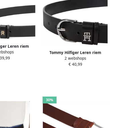
ger Leren riem
ebshops
ORTLESS 2.5 GOLD
Tommy Hilfiger Leren riem
 39,99
 zachte haptiek
2 webshops
ESSENTIAL EFFORTLESS 2.5 SILVER
dige pin sluiting
€ 40,99
Eenvoudige doornsluiting
metalen embleem
30%