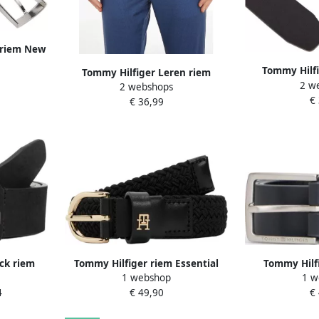
 riem New
EW ADAN
Tommy Hilfi
Tommy Hilfiger Leren riem
stretch-
2 w
DENTON 3 5 Ro
2 webshops
DENTON 3 5 Robuuste leren riem
el
€
met vlaglabel 
€ 36,99
met vlaglabel zilverkleurige gesp
vers
verstelbaar
ck riem
Tommy Hilfiger riem Essential
Tommy Hilfi
1 webshop
1 w
Effortless zwart
donk
4
€ 49,90
€