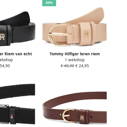
50%
er Riem van echt
Tommy Hilfiger leren riem
ebshop
1 webshop
odel 'EFFORTLESS
Essential Effortless beige
 54,90
€ 49,90
€ 24,95
2.5'