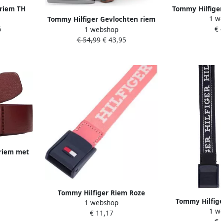
 riem TH
Tommy Hilfige
1 w
uin
DENTON ELAS
Tommy Hilfiger Gevlochten riem
5
€
1 webshop
vers
DENTON ELASTIC In grootte
€ 54,99
€ 43,95
verstelbaar
 riem met
del
Tommy Hilfiger Riem Roze
Tommy Hilfige
1 webshop
Polyester Logo
1 w
donkerbla
€ 11,17