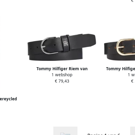
€
Tommy Hilfiger Riem van
Tommy Hilfige
1 webshop
1 w
runderleer met labelapplicatie
rie
€ 79,43
€
model 'TIMELESS'
ereycled
go L-XL