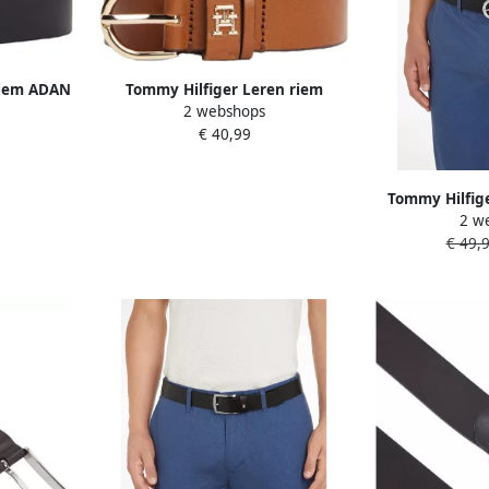
riem ADAN
Tommy Hilfiger Leren riem
2 webshops
opatch
ESSENTIAL EFFORTLESS 2.5 GOLD
€ 40,99
uiting
Logo-embleem zachte haptiek
ovale eenvoudige pin sluiting
Tommy Hilfige
2 w
met doo
€ 49,