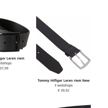
ger Leren riem
ebshops
3 5 cm met matte
 37,99
te gesp
Tommy Hilfiger Leren riem New
3 webshops
Denton 4 cm NEW DENTON RIEM
€ 39,92
met vlag-logo lus