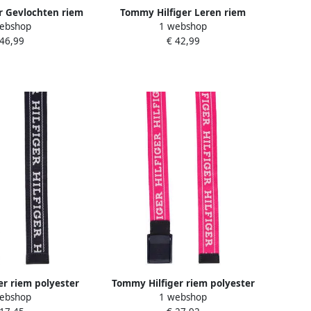
r Gevlochten riem
Tommy Hilfiger Leren riem
ebshop
1 webshop
TIC In grootte
ESSENTIAL EFFORTLESS 2.5 GOLD
 46,99
€ 42,99
telbaar
Logo-embleem zachte haptiek
ovale eenvoudige pin sluiting
r riem polyester
Tommy Hilfiger riem polyester
ebshop
1 webshop
uw Logo L-XL
felroze Logo L-XL | Riem van