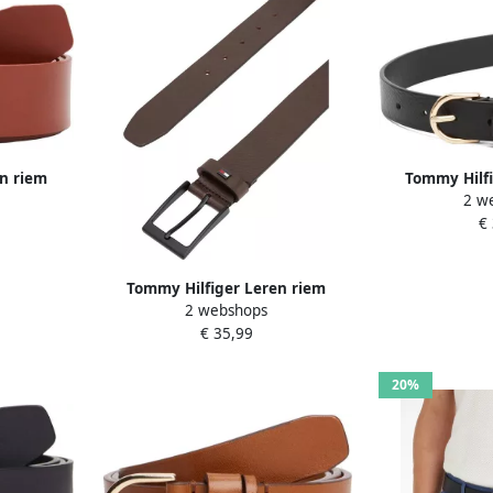
n riem
Tommy Hilfi
2 w
eren riem
ESSENTIAL EFF
€
urige gesp
Logo-embleem
ovale eenvou
Tommy Hilfiger Leren riem
2 webshops
LAYTON 3.5 Metalen patch
€ 35,99
eenvoudige doornsluiting
20%