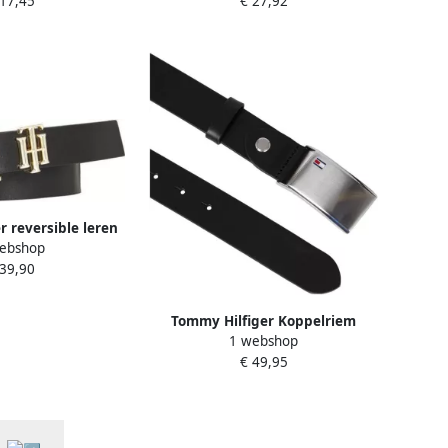
 17,45
€ 27,92
r reversible leren
ebshop
m zwart
 39,90
Tommy Hilfiger Koppelriem
1 webshop
Plaque Belt 3 5 cm naar wens
€ 49,95
verstelbare gesp