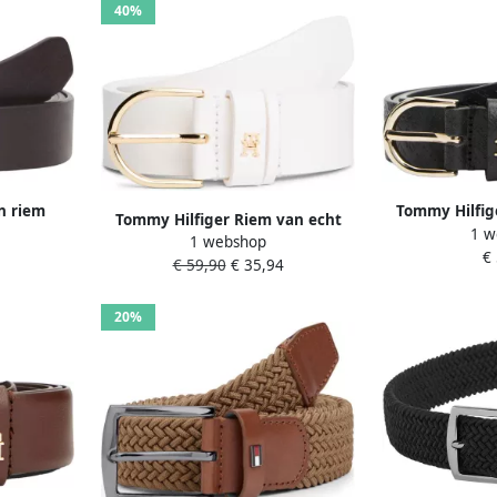
40%
n riem
Tommy Hilfig
Tommy Hilfiger Riem van echt
1 w
onkerbruin
runderleer m
1 webshop
runderleer model 'EFFORTLESS
€
€ 59,90
€ 35,94
3.0'
20%