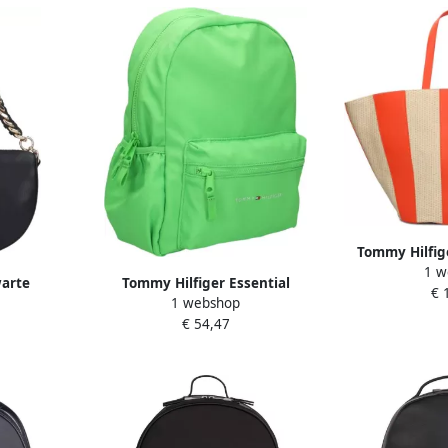
Tommy Hilfig
1 w
streepmotief
warte
Tommy Hilfiger Essential
€ 
1 webshop
dtas
Backpack Groen Textiel Jongens
€ 54,47
and Black
Green Heren