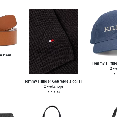
n riem
 2.5 GOLD
Tommy Hilfige
 haptiek
2 w
MONOTYPE SO
sluiting
€
Tommy Hilfiger Gebreide sjaal TH
2 webshops
FLAG PIMA COTTON CASH SCARF
€ 59,90
met logo-borduring met
kasjmiergehalte unisex