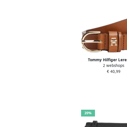
Tommy Hilfiger Lere
2 webshops
ESSENTIAL EFFORTLESS
€ 40,99
Logo-embleem zachte
ovale eenvoudige pin 
20%