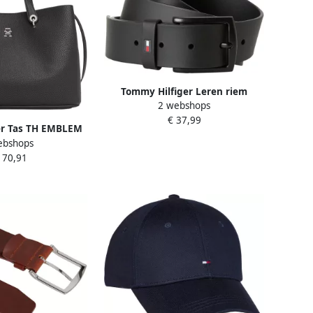
Tommy Hilfiger Leren riem
2 webshops
Denton Matte 3 5 cm met matte
€ 37,99
zwarte gesp
er Tas TH EMBLEM
ebshops
h-embleem aan de
170,91
orkant