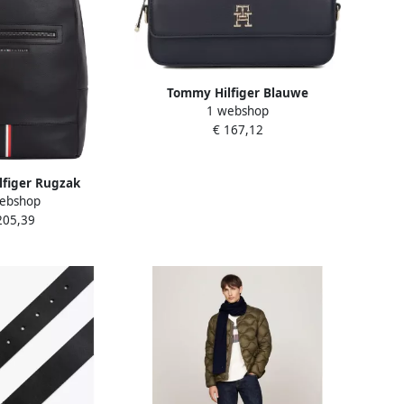
Tommy Hilfiger Blauwe
1 webshop
Polyethyleen Dames Schoudertas
€ 167,12
Blue Dames
figer Rugzak
ebshop
en rugzak met
205,39
re riemen en
sluiting