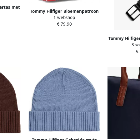
ertas met
Tommy Hilfiger Bloemenpatroon
 'ELEMENT
1 webshop
Schoudertas Multicolor Dames
€ 79,90
Tommy Hilfige
3 w
3.5 EXT Met
€
eenvoudige