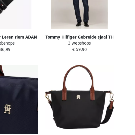
r Leren riem ADAN
Tommy Hilfiger Gebreide sjaal TH
ebshops
3 webshops
alen logopatch
FLAG PIMA COTTON CASH SCARF
 36,99
€ 59,90
 doornsluiting
met logo-borduring met
kasjmiergehalte unisex