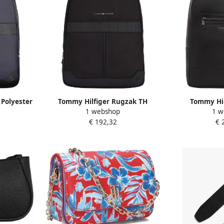
Polyester
Tommy Hilfiger Rugzak TH
Tommy Hil
1 webshop
1 w
nd detail
ELEVATED NYLON BACKPACK met
Polyethyle
€ 192,32
€ 
een beklede rug en draagriemen
verstelba
rits