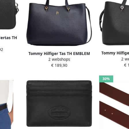
dertas TH
VER met
92
oorkant
Tommy Hilfig
Tommy Hilfiger Tas TH EMBLEM
2 w
SATCHEL met t
2 webshops
SATCHEL met th-embleem aan de
€ 
vo
€ 189,90
voorkant
30%