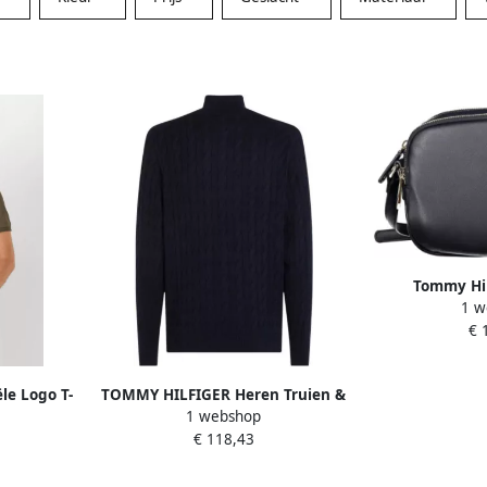
Tommy Hil
1 w
Schoudertas 
€ 
Blu
le Logo T-
TOMMY HILFIGER Heren Truien &
1 webshop
ige look
Vesten Classic Cotton Cable Bttn
€ 118,43
Mock Donkerblauw