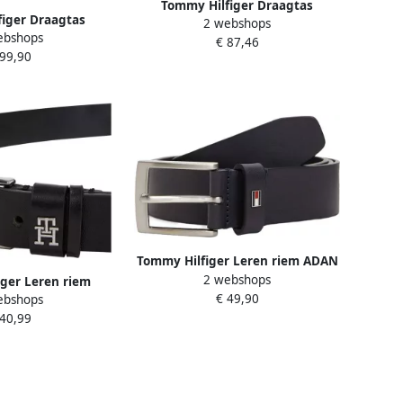
Tommy Hilfiger Draagtas
iger Draagtas
2 webshops
POPETTE MINI TOTE dames
ebshops
 TOTE dames
€ 87,46
schoudertas minibag met
 99,90
et contrasterende
afneembare schouderriem
dvatten
Tommy Hilfiger Leren riem ADAN
2 webshops
3.5 EXT Metalen logopatch
ger Leren riem
€ 49,90
eenvoudige doornsluiting
ebshops
RTLESS 2.5 SILVER
 40,99
 doornsluiting
n embleem