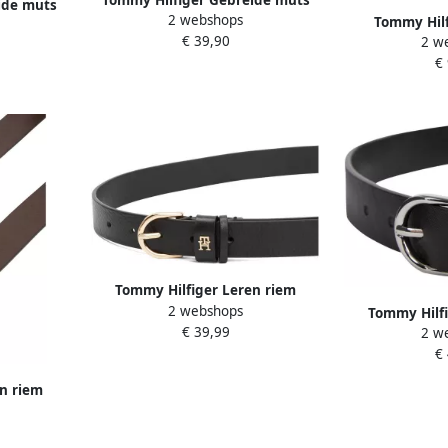
Tommy Hilfiger Gebreide muts
ide muts
2 webshops
TH FLAG PIMA COTTON BEANIE
Tommy Hilf
N BEANIE
€ 39,90
met logoborduurwerk met
2 w
POPETTE
rk met
kasjmier aandeel Unisex
€
schoudertas m
nisex
han
Tommy Hilfiger Leren riem
2 webshops
ESSENTIAL EFFORTLESS 2.5 GOLD
Tommy Hilfi
€ 39,99
Logo-embleem zachte haptiek
2 w
ESSENTIAL EFFO
ovale eenvoudige pin sluiting
€
Eenvoudige
metale
n riem
 patch
uiting