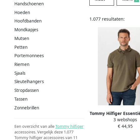
Handschoenen
Hoeden
1.077 resultaten:
Hoofdbanden
Mondkapjes
Mutsen
Petten
Portemonnees
Riemen
Sjaals
Sleutelhangers
Stropdassen
Tassen
Zonnebrillen
Tommy Hilfiger Essentië
3 webshops
shirt Casual veelzijd
€ 44,95
Een overzicht van alle
Tommy hilfiger
White
accessoires. Vergelijk deze 1.077
Tommy hilfiger accessoires van 11