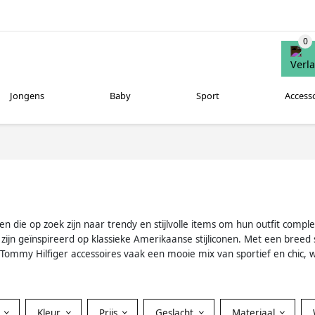
Jongens
Baby
Sport
Access
en die op zoek zijn naar trendy en stijlvolle items om hun outfit com
ijn geïnspireerd op klassieke Amerikaanse stijliconen. Met een breed sc
n Tommy Hilfiger accessoires vaak een mooie mix van sportief en chic, 
Kleur
Prijs
Geslacht
Materiaal