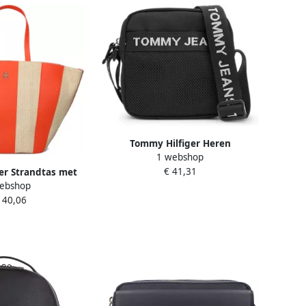
Tommy Hilfiger Heren
1 webshop
Schoudertas Lente Zomer
€ 41,31
er Strandtas met
Collectie Black Heren
ebshop
 model 'TRAVEL'
140,06