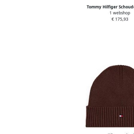
Tommy Hilfiger Schoud
1 webshop
labelapplicatie model
€ 175,93
CROSSOVER'