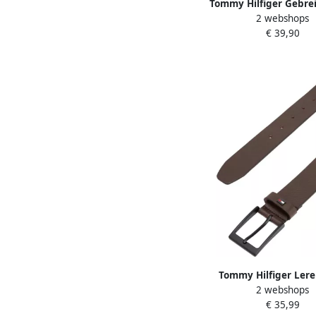
Tommy Hilfiger Gebre
2 webshops
TH FLAG PIMA COTTO
€ 39,90
met logoborduurwe
kasjmier aandeel U
Tommy Hilfiger Lere
2 webshops
LAYTON 3.5 Metalen
€ 35,99
eenvoudige doornsl