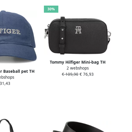
30%
Tommy Hilfiger Mini-bag TH
2 webshops
EMBLEM CAMERA BAG met th-
r Baseball pet TH
€ 109,90
€ 76,93
embleem aan de voorkant
ebshops
FT 6 PANEL CAP
 31,43