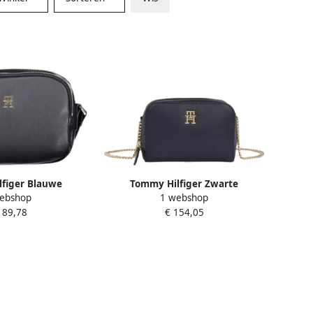
figer Blauwe
Tommy Hilfiger Zwarte
ebshop
1 webshop
met Ritssluiting
Crossbody Tas met Kettingband
189,78
€ 154,05
e Dames
Blue Dames