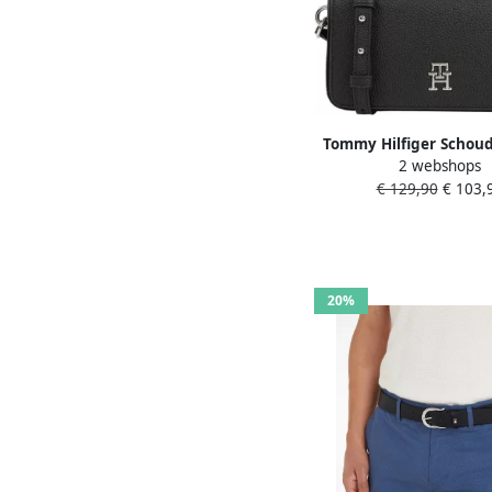
Tommy Hilfiger Schou
2 webshops
EMBLEM FLAP CROSSO
€ 129,90
€ 103,
th-embleem aan de v
20%