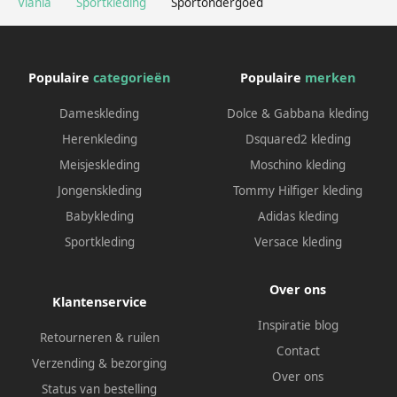
Viania
Sportkleding
Sportondergoed
Populaire
categorieën
Populaire
merken
Dameskleding
Dolce & Gabbana kleding
Herenkleding
Dsquared2 kleding
Meisjeskleding
Moschino kleding
Jongenskleding
Tommy Hilfiger kleding
Babykleding
Adidas kleding
Sportkleding
Versace kleding
Over ons
Klantenservice
Inspiratie blog
Retourneren & ruilen
Contact
Verzending & bezorging
Over ons
Status van bestelling