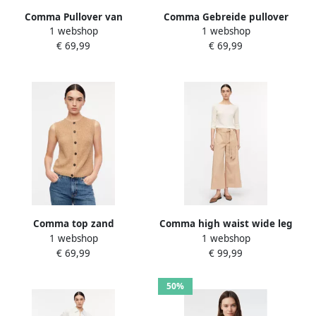
Comma Pullover van
Comma Gebreide pullover
1 webshop
1 webshop
katoenmix in fijntricotlook
van viscosemix
€ 69,99
€ 69,99
Comma top zand
Comma high waist wide leg
1 webshop
1 webshop
broek met ceintuur beige
€ 69,99
€ 99,99
50%