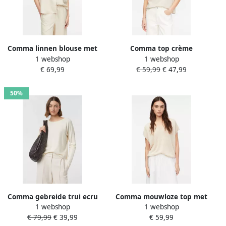
Comma linnen blouse met
Comma top crème
1 webshop
1 webshop
overhemdkraag
€ 69,99
€ 59,99
€ 47,99
50%
Comma gebreide trui ecru
Comma mouwloze top met
1 webshop
1 webshop
linnen beige
€ 79,99
€ 39,99
€ 59,99