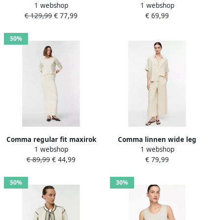
1 webshop
1 webshop
opstaande kraag en
€ 129,99
€ 77,99
€ 69,99
ritssluiting
50%
Comma regular fit maxirok
Comma linnen wide leg
1 webshop
1 webshop
van viscosemix
broek beige
€ 89,99
€ 44,99
€ 79,99
50%
30%