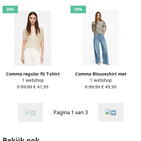
30%
50%
Comma regular fit T-shirt
Comma Blouseshirt met
1 webshop
1 webshop
van viscosemix in
pailletten en ronde hals
€ 59,99
€ 41,99
€ 99,99
€ 49,99
semitransparant design
Pagina 1 van 3
Bekijk ook