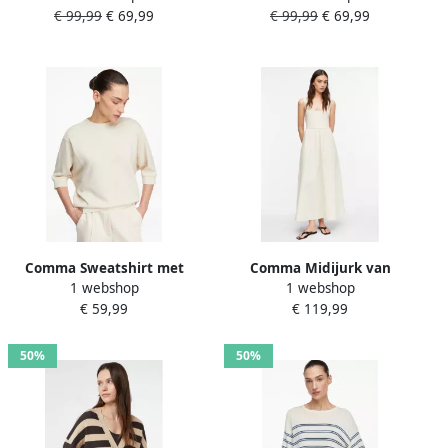
€ 99,99
€ 69,99
€ 99,99
€ 69,99
over look
Comma Sweatshirt met
Comma Midijurk van
1 webshop
1 webshop
ronde hals en 3 4-mouw
katoenmix met carréhals
€ 59,99
€ 119,99
50%
50%