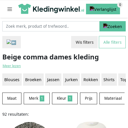
Wis filters
Alle filters
Beige comma dames kleding
Meer lezen
Blouses
Broeken
Jassen
Jurken
Rokken
Shirts
Top
Maat
Merk
1
Kleur
1
Prijs
Materiaal
92 resultaten: