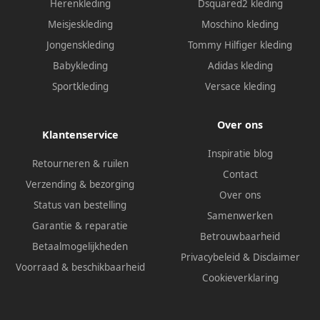
Herenkleding
Dsquared2 kleding
Meisjeskleding
Moschino kleding
Jongenskleding
Tommy Hilfiger kleding
Babykleding
Adidas kleding
Sportkleding
Versace kleding
Over ons
Klantenservice
Inspiratie blog
Retourneren & ruilen
Contact
Verzending & bezorging
Over ons
Status van bestelling
Samenwerken
Garantie & reparatie
Betrouwbaarheid
Betaalmogelijkheden
Privacybeleid
&
Disclaimer
Voorraad & beschikbaarheid
Cookieverklaring