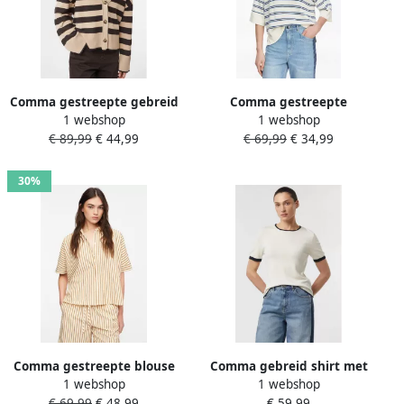
Comma gestreepte gebreid
Comma gestreepte
1 webshop
1 webshop
vest beige
gebreide trui
€ 89,99
€ 44,99
€ 69,99
€ 34,99
30%
Comma gestreepte blouse
Comma gebreid shirt met
1 webshop
1 webshop
beige
ronde hals
€ 69,99
€ 48,99
€ 59,99