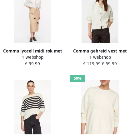
Comma lyocell midi rok met
Comma gebreid vest met
1 webshop
1 webshop
ceintuur beige
wol ecru
€ 99,99
€ 119,99
€ 59,99
50%