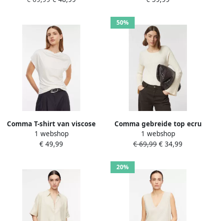
50%
Comma T-shirt van viscose
Comma gebreide top ecru
1 webshop
1 webshop
met rimpels
€ 49,99
€ 69,99
€ 34,99
20%