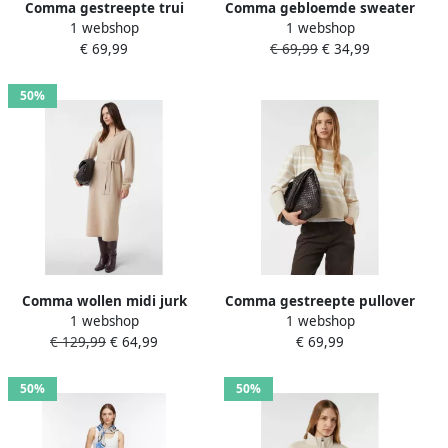
Comma gestreepte trui
Comma gebloemde sweater
1 webshop
1 webshop
ecru fijn gebreid
ecru
€ 69,99
€ 69,99
€ 34,99
50%
Comma wollen midi jurk
Comma gestreepte pullover
1 webshop
1 webshop
beige
beige
€ 129,99
€ 64,99
€ 69,99
50%
50%