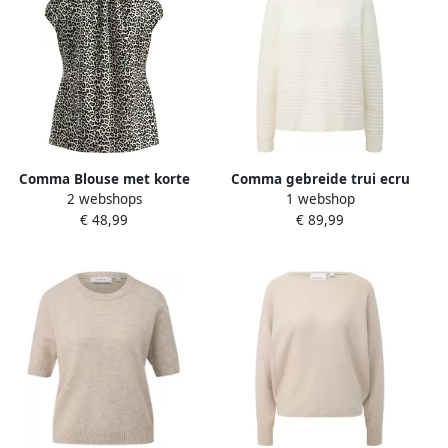
Comma Blouse met korte
Comma gebreide trui ecru
2 webshops
1 webshop
mouwen met plooien en
€ 48,99
€ 89,99
dierenprint