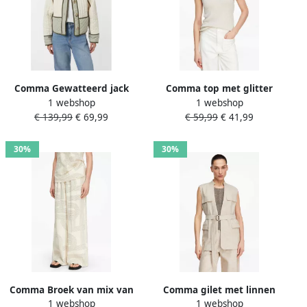
Comma Gewatteerd jack
Comma top met glitter
1 webshop
1 webshop
met opstaande kraag en
beige
€ 139,99
€ 69,99
€ 59,99
€ 41,99
knoopsluiting
30%
30%
Comma Broek van mix van
Comma gilet met linnen
1 webshop
1 webshop
linnen en elastaan in all-
beige