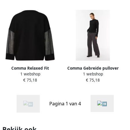
elastische band
Comma Relaxed Fit
Comma Gebreide pullover
1 webshop
1 webshop
Lichtgewicht Gebreide Trui
van viscosemix met
€ 75,18
€ 75,18
Black Dames
broderie anglaise
Pagina 1 van 4
Bekijk ook