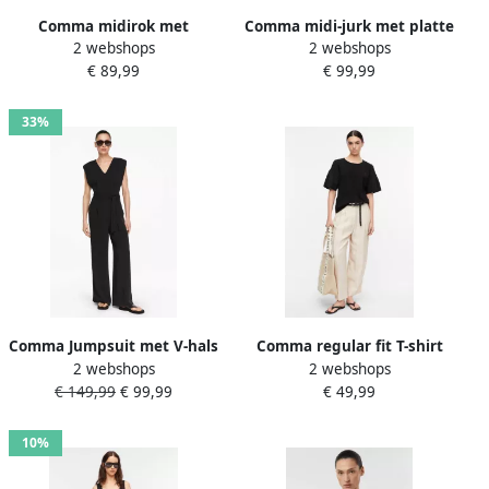
Comma midirok met
Comma midi-jurk met platte
2 webshops
2 webshops
smokdetail
kraag
€ 89,99
€ 99,99
33%
Comma Jumpsuit met V-hals
Comma regular fit T-shirt
2 webshops
2 webshops
en strikceintuur
met smokdetail
€ 149,99
€ 99,99
€ 49,99
10%