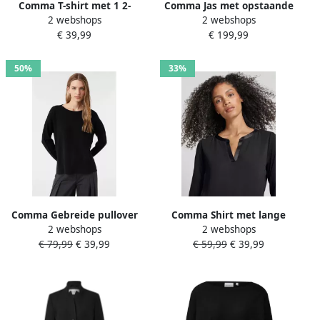
Comma T-shirt met 1 2-
Comma Jas met opstaande
2 webshops
2 webshops
mouwen
kraag
€ 39,99
€ 199,99
50%
33%
Comma Gebreide pullover
Comma Shirt met lange
2 webshops
2 webshops
met zijsplitten
mouwen met 3 4 mouwen
€ 79,99
€ 39,99
€ 59,99
€ 39,99