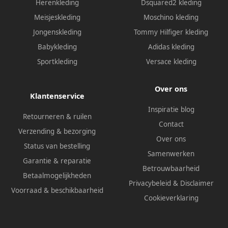
Herenkleding
Dsquared2 kleding
Meisjeskleding
Moschino kleding
Jongenskleding
Tommy Hilfiger kleding
Babykleding
Adidas kleding
Sportkleding
Versace kleding
Over ons
Klantenservice
Inspiratie blog
Retourneren & ruilen
Contact
Verzending & bezorging
Over ons
Status van bestelling
Samenwerken
Garantie & reparatie
Betrouwbaarheid
Betaalmogelijkheden
Privacybeleid
&
Disclaimer
Voorraad & beschikbaarheid
Cookieverklaring