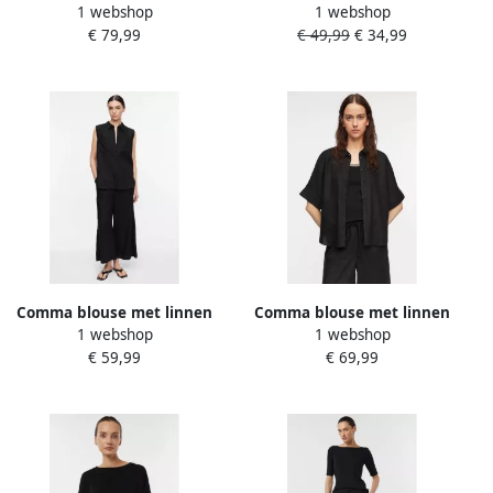
1 webshop
1 webshop
culottebroek zwart
van viscosemix met V-hals
€ 79,99
€ 49,99
€ 34,99
Comma blouse met linnen
Comma blouse met linnen
1 webshop
1 webshop
zwart
zwart
€ 59,99
€ 69,99