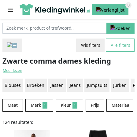
Wis filters
Alle filters
Zwarte comma dames kleding
Meer lezen
Blouses
Broeken
Jassen
Jeans
Jumpsuits
Jurken
R
Maat
Merk
1
Kleur
1
Prijs
Materiaal
124 resultaten: