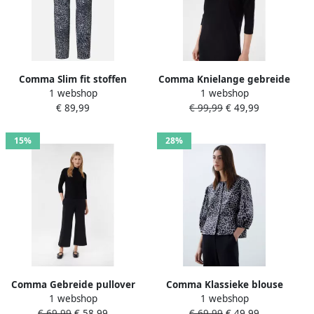
Comma Slim fit stoffen
Comma Knielange gebreide
1 webshop
1 webshop
broek met elastische band
jurk met opstaande kraag
€ 89,99
€ 99,99
€ 49,99
en 3 4-mouwen
15%
28%
Comma Gebreide pullover
Comma Klassieke blouse
1 webshop
1 webshop
met opstaande kraag en 3
met all-over luipaardprint
€ 69,99
€ 58,99
€ 69,99
€ 49,99