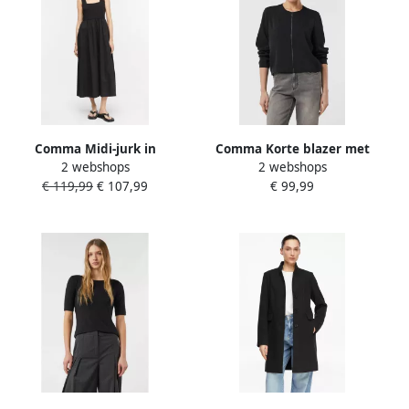
Comma Midi-jurk in
Comma Korte blazer met
2 webshops
2 webshops
mouwloos design
ronde hals
€ 119,99
€ 107,99
€ 99,99