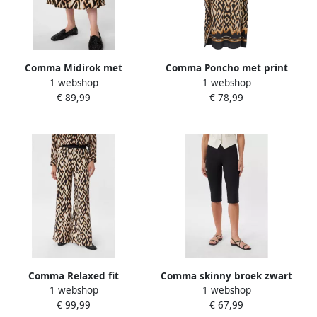
Comma Midirok met
Comma Poncho met print
1 webshop
1 webshop
grafisch patroon viscose-
all-over
€ 89,99
€ 78,99
linnenmix
Comma Relaxed fit
Comma skinny broek zwart
1 webshop
1 webshop
marlenebroek van
€ 99,99
€ 67,99
viscosemix met een