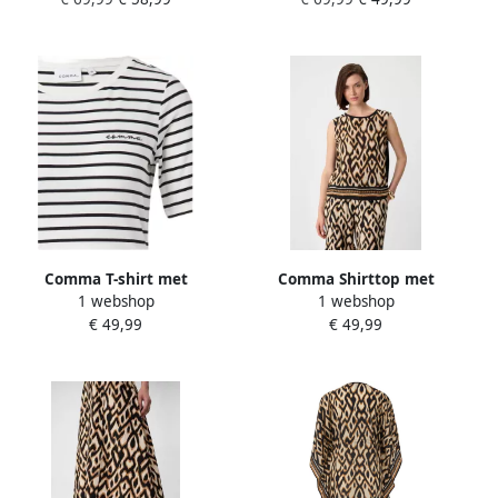
4-mouwen
Comma T-shirt met
Comma Shirttop met
1 webshop
1 webshop
geborduurd logo
grafisch patroon
€ 49,99
€ 49,99