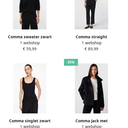
Comma sweater zwart
Comma straight
1 webshop
1 webshop
regular waist casual broek
€ 59,99
€ 89,99
zwart
35%
Comma singlet zwart
Comma Jack met
1 webshop
1 webshop
imitatiebont