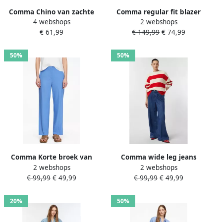
Comma Chino van zachte
Comma regular fit blazer
4 webshops
2 webshops
katoenmix met stretch
van viscosemix met
€ 61,99
€ 149,99
€ 74,99
klepzakken
50%
50%
Comma Korte broek van
Comma wide leg jeans
2 webshops
2 webshops
viscosemix met persplooien
medium blue denim
€ 99,99
€ 49,99
€ 99,99
€ 49,99
20%
50%