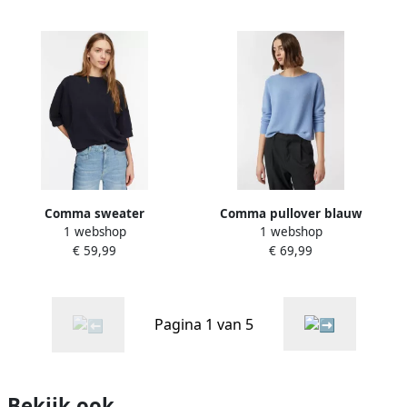
Comma sweater
Comma pullover blauw
1 webshop
1 webshop
marineblauw
€ 59,99
€ 69,99
Pagina 1 van 5
Bekijk ook