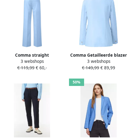
Comma straight
Comma Getailleerde blazer
3 webshops
3 webshops
regular waist pantalon
met klepzakken Blue Dames
€ 119,99
€ 60,-
€ 149,99
€ 89,99
lichtblauw
50%