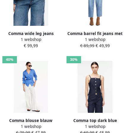
Comma wide leg jeans
Comma barrel fit jeans met
1 webshop
1 webshop
mediumblauw
steekzakken
€ 99,99
€ 89,99
€ 49,99
40%
30%
Comma blouse blauw
Comma top dark blue
1 webshop
1 webshop
denim
€ 79,99
€ 47,99
€ 69,99
€ 48,99