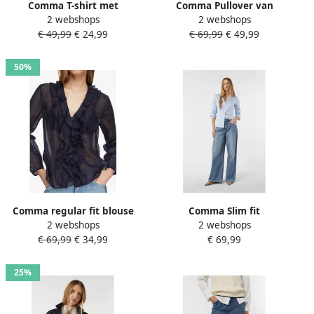
Comma T-shirt met
Comma Pullover van
2 webshops
2 webshops
siersteentjes
effectgaren met 3 4-mouw
€ 49,99
€ 24,99
€ 69,99
€ 49,99
50%
Comma regular fit blouse
Comma Slim fit
2 webshops
2 webshops
van lyocellmix met volants
overhemdblouse met V-hals
€ 69,99
€ 34,99
€ 69,99
25%