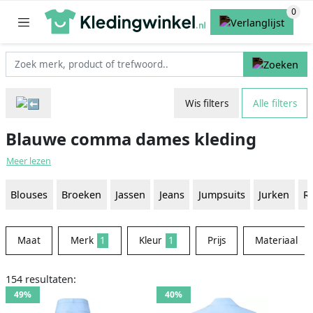
Wis filters
Alle filters
Blauwe comma dames kleding
Meer lezen
Blouses
Broeken
Jassen
Jeans
Jumpsuits
Jurken
R
Maat
Merk
1
Kleur
1
Prijs
Materiaal
154 resultaten:
49%
40%