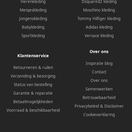
Herenkleding
Dsquared2 kleding
Meisjeskleding
Moschino kleding
Jongenskleding
Tommy Hilfiger kleding
Babykleding
Adidas kleding
Sportkleding
Versace kleding
Over ons
Klantenservice
Inspiratie blog
Retourneren & ruilen
Contact
Verzending & bezorging
Over ons
Status van bestelling
Samenwerken
Garantie & reparatie
Betrouwbaarheid
Betaalmogelijkheden
Privacybeleid
&
Disclaimer
Voorraad & beschikbaarheid
Cookieverklaring