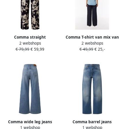
Comma straight
Comma T-shirt van mix van
2 webshops
2 webshops
regular waist casual broek
viscose en elastaan met v-
€ 79,99
€ 59,99
€ 49,99
€ 25,-
donkerblauw
hals
Comma wide leg jeans
Comma barrel jeans
1 webshop
1 webshop
lichtblauw
mediumblauw