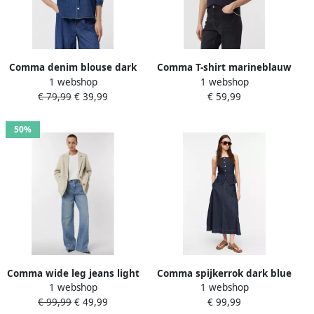
Comma denim blouse dark
Comma T-shirt marineblauw
1 webshop
1 webshop
blue denim
fijn gebreid
€ 79,99
€ 39,99
€ 59,99
50%
Comma wide leg jeans light
Comma spijkerrok dark blue
1 webshop
1 webshop
blue denim
denim
€ 99,99
€ 49,99
€ 99,99