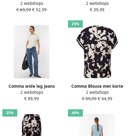
2 webshops
2 webshops
van viscosemix met V-hals
marineblauw
€ 69,99
€ 52,99
€ 39,99
25%
Comma wide leg jeans
Comma Blouse met korte
2 webshops
2 webshops
medium blue denim
mouwen met print all-over
€ 89,99
€ 59,99
€ 44,99
25%
49%