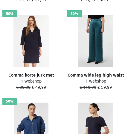
50%
50%
Comma korte jurk met
Comma wide leg high waist
1 webshop
1 webshop
polokraag marineblauw
broek petrol
€ 99,99
€ 49,99
€ 119,99
€ 59,99
50%