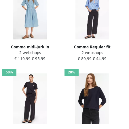
Comma midi-jurk in
Comma Regular fit
2 webshops
2 webshops
denimlook met lyocell
overhemdblouse met
€ 119,99
€ 95,99
€ 89,99
€ 44,99
siersteentjes
50%
28%