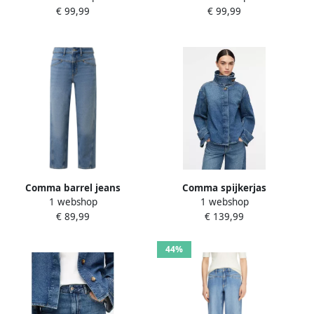
€ 99,99
€ 99,99
Comma barrel jeans
Comma spijkerjas
1 webshop
1 webshop
mediumblauw
mediumblauw
€ 89,99
€ 139,99
44%