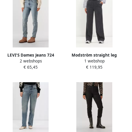
LEVI'S Dames Jeans 724
Modström straight leg
2 webshops
1 webshop
High Rise Straight Blue
broek met ceintuur en
€ 65,45
€ 119,95
Wave Light Lichtblauw
krijtstreep grijs