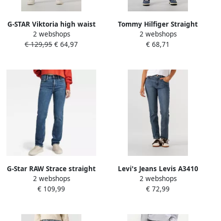
G-STAR Viktoria high waist
Tommy Hilfiger Straight
2 webshops
2 webshops
straight leg jeans vintage
jeans CLASSIC STRAIGHT HW
€ 129,95
€ 64,97
€ 68,71
olympic blue
A TWIST BETH
G-Star RAW Strace straight
Levi's Jeans Levis A3410
2 webshops
2 webshops
fit jeans antique faded
0026 726 HR FLARE-BLUE
€ 109,99
€ 72,99
orinoco blue
WAVE MID