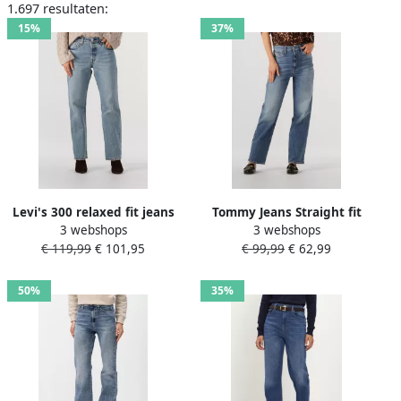
1.697 resultaten:
15%
37%
Levi's 300 relaxed fit jeans
Tommy Jeans Straight fit
3 webshops
3 webshops
van puur katoen in 5-
jeans van katoenmix model
€ 119,99
€ 101,95
€ 99,99
€ 62,99
pocketmodel
'LAYLA'
50%
35%