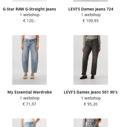
G-Star RAW G-Straight Jeans
LEVI'S Dames Jeans 724
1 webshop
1 webshop
Midden blauw Dames
High Rise Straight Midnight
€ 120,-
€ 109,95
Gaze Zwart
My Essential Wardrobe
LEVI'S Dames Jeans 501 90's
1 webshop
1 webshop
High waist jeans in 5-
Take A Hint Antraciet
€ 71,97
€ 95,20
pocketmodel model 'Baloo'