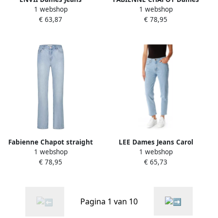
1 webshop
1 webshop
Enblakely Jeans 6865
Jeans Lola Straight Creme
€ 63,87
€ 78,95
Lichtroze
Fabienne Chapot straight
LEE Dames Jeans Carol
1 webshop
1 webshop
jeans Lola light blue denim
L30umwju Blauw
€ 78,95
€ 65,73
Pagina 1 van 10