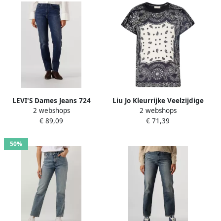
LEVI'S Dames Jeans 724
Liu Jo Kleurrijke Veelzijdige
2 webshops
2 webshops
High Rise Straight Chelsea
T-shirt Zwart Multicolor
€ 89,09
€ 71,39
Carbon Glow Donkerblauw
Dames
50%