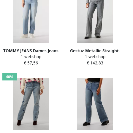
TOMMY JEANS Dames Jeans
Gestuz Metallic Straight-
1 webshop
1 webshop
Layla Hr Slim Straight
Leg Jeans Coated Blue Wash
€ 57,56
€ 142,83
Ch0115 Lichtblauw
Blue Dames
40%