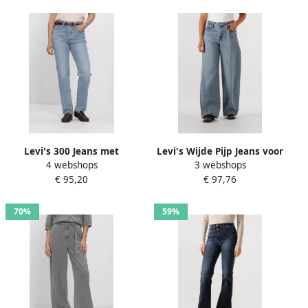
Levi's 300 Jeans met
Levi's Wijde Pijp Jeans voor
4 webshops
3 webshops
labelpatch van leer model
een Coole 90's Look Blauw
€ 95,20
€ 97,76
'501 JEANS FOR WOMEN'
Dames
Model '501 JEANS'
70%
59%