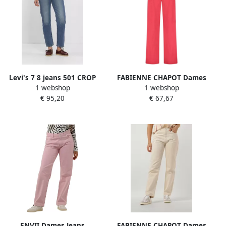
Levi's 7 8 jeans 501 CROP
FABIENNE CHAPOT Dames
1 webshop
1 webshop
501 collectie 5-pocket-stijl
Broeken Neale Trousers
€ 95,20
€ 67,67
Rood
ENVII Dames Jeans
FABIENNE CHAPOT Dames