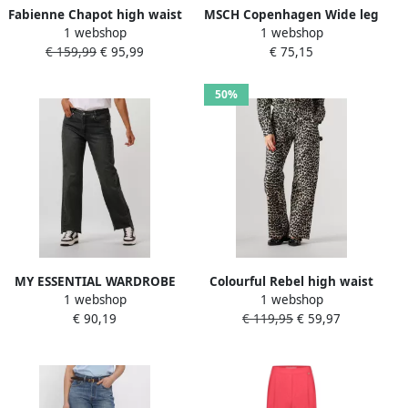
Fabienne Chapot high waist
MSCH Copenhagen Wide leg
1 webshop
1 webshop
straight leg jeans Lola light
jeans in 5-pocketmodel
€ 159,99
€ 95,99
€ 75,15
blue denim
model 'Bine Ada'
50%
MY ESSENTIAL WARDROBE
Colourful Rebel high waist
1 webshop
1 webshop
Dames Jeans Dangomw 139
straight leg jeans met
€ 90,19
€ 119,95
€ 59,97
High Straight Donkerblauw
panterprint zwart beige