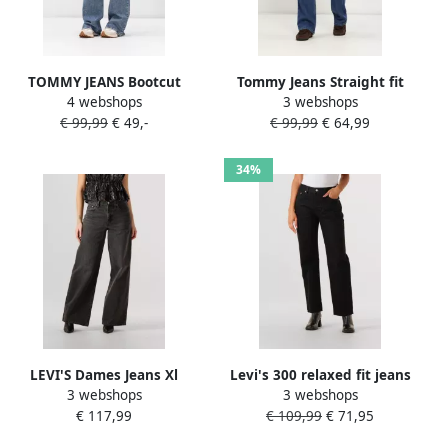
TOMMY JEANS Bootcut
Tommy Jeans Straight fit
4 webshops
3 webshops
jeans SYLVIA HGH FLR
jeans in 5-pocketmodel
€ 99,99
€ 49,-
€ 99,99
€ 64,99
BI1267 Wijd pijpform en
model 'LAYLA'
logo borduursel op de
achterzak
34%
LEVI'S Dames Jeans Xl
Levi's 300 relaxed fit jeans
3 webshops
3 webshops
Straight Influential Lady
van puur katoen in 5-
€ 117,99
€ 109,99
€ 71,95
Donkergrijs
pocketmodel