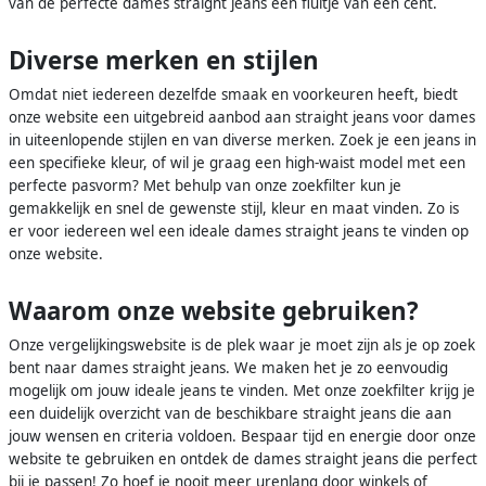
van de perfecte dames straight jeans een fluitje van een cent.
Diverse merken en stijlen
Omdat niet iedereen dezelfde smaak en voorkeuren heeft, biedt
onze website een uitgebreid aanbod aan straight jeans voor dames
in uiteenlopende stijlen en van diverse merken. Zoek je een jeans in
een specifieke kleur, of wil je graag een high-waist model met een
perfecte pasvorm? Met behulp van onze zoekfilter kun je
gemakkelijk en snel de gewenste stijl, kleur en maat vinden. Zo is
er voor iedereen wel een ideale dames straight jeans te vinden op
onze website.
Waarom onze website gebruiken?
Onze vergelijkingswebsite is de plek waar je moet zijn als je op zoek
bent naar dames straight jeans. We maken het je zo eenvoudig
mogelijk om jouw ideale jeans te vinden. Met onze zoekfilter krijg je
een duidelijk overzicht van de beschikbare straight jeans die aan
jouw wensen en criteria voldoen. Bespaar tijd en energie door onze
website te gebruiken en ontdek de dames straight jeans die perfect
bij je passen! Zo hoef je nooit meer urenlang door winkels of