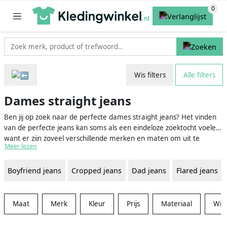
Wis filters
Alle filters
Dames straight jeans
Ben jij op zoek naar de perfecte dames straight jeans? Het vinden
van de perfecte jeans kan soms als een eindeloze zoektocht voelen,
want er zijn zoveel verschillende merken en maten om uit te
Meer lezen
kiezen. Gelukkig is er een manier om het zoeken een stuk
eenvoudiger te maken! Op onze vergelijkingswebsite voor kleding is
Boyfriend jeans
Cropped jeans
Dad jeans
Flared jeans
het makkelijker dan ooit om de ideale dames straight jeans te
vinden, zonder urenlang door winkels of webshops te hoeven
struinen.
Maat
Merk
Kleur
Prijs
Materiaal
Win