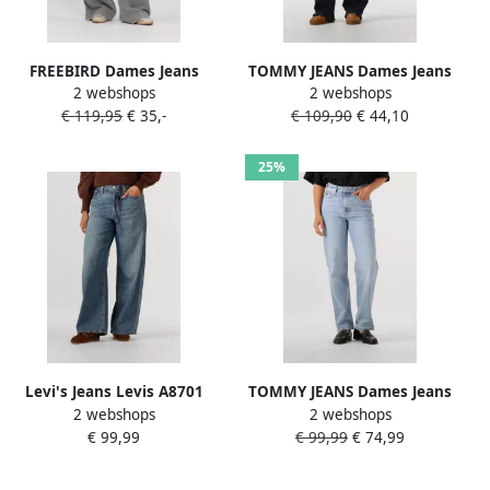
FREEBIRD Dames Jeans
TOMMY JEANS Dames Jeans
2 webshops
2 webshops
Dnm-tencell-black-26-1 Grijs
Sylvia Hgh Flr Ei1260
€ 119,95
€ 35,-
€ 109,90
€ 44,10
Donkerblauw
25%
Levi's Jeans Levis A8701
TOMMY JEANS Dames Jeans
2 webshops
2 webshops
0009 JEANS XL STRAIGHT-
Layla Hr Slim Str Bi0112 Co
€ 99,99
€ 99,99
€ 74,99
STOP FLAXING
Lichtblauw