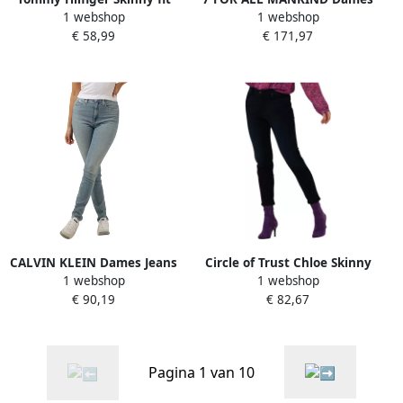
1 webshop
1 webshop
jeans TH FLEX COMO
Jeans Roxanne Luxe
€ 58,99
€ 171,97
SKINNY RW GYA met logo-
Vintage Sunday Lichtblauw
badge (TH FLEX COMO
SKINNY RW)
CALVIN KLEIN Dames Jeans
Circle of Trust Chloe Skinny
1 webshop
1 webshop
High Rise Skinny Blauw
Jeans in Donkerblauw Blue
€ 90,19
€ 82,67
Dames
Pagina 1 van 10