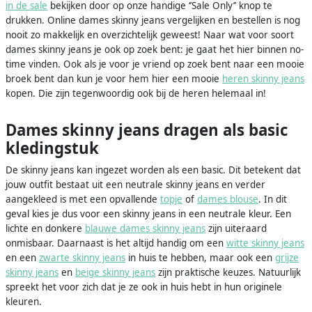
in de sale
bekijken door op onze handige ‘’Sale Only’’ knop te
drukken. Online dames skinny jeans vergelijken en bestellen is nog
nooit zo makkelijk en overzichtelijk geweest! Naar wat voor soort
dames skinny jeans je ook op zoek bent: je gaat het hier binnen no-
time vinden. Ook als je voor je vriend op zoek bent naar een mooie
broek bent dan kun je voor hem hier een mooie
heren skinny jeans
kopen. Die zijn tegenwoordig ook bij de heren helemaal in!
Dames skinny jeans dragen als basic
kledingstuk
De skinny jeans kan ingezet worden als een basic. Dit betekent dat
jouw outfit bestaat uit een neutrale skinny jeans en verder
aangekleed is met een opvallende
topje
of
dames blouse
. In dit
geval kies je dus voor een skinny jeans in een neutrale kleur. Een
lichte en donkere
blauwe dames skinny jeans
zijn uiteraard
onmisbaar. Daarnaast is het altijd handig om een
witte skinny jeans
en een
zwarte skinny jeans
in huis te hebben, maar ook een
grijze
skinny jeans
en
beige skinny jeans
zijn praktische keuzes. Natuurlijk
spreekt het voor zich dat je ze ook in huis hebt in hun originele
kleuren.