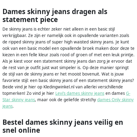
Dames skinny jeans dragen als
statement piece
De skinny jeans is echter zeker niet alleen in een basic stijl
verkrijgbaar. Ze zijn er namelijk ook in opvallende varianten zoals
de ripped skinny jeans of super high waisted skinny jeans. Je kunt
ook van een basic model een opvallende broek maken door deze te
kiezen in een felle kleur zoals rood of groen of met een leuk printje.
Als je kiest voor een statement skinny jeans dan zorg je ervoor dat
de rest van je outfit juist wat simpeler is. Op deze manier springt
de stijl van de skinny jeans er het mooist bovenuit. Wat is jouw
favoriete stijl: een basic skinny jeans of een statement skinny jeans?
Beide vind je hier op Kledingwinkel.nl van allerlei verschillende
topmerken! Zo vind je hier
Levi’s dames skinny jeans
en dames
G-
Star skinny jeans
, maar ook de geliefde stretchy
dames Only skinny
jeans
.
Bestel dames skinny jeans veilig en
snel online