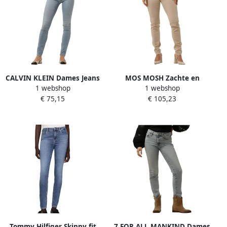
CALVIN KLEIN Dames Jeans
MOS MOSH Zachte en
1 webshop
1 webshop
High Rise Skinny Blauw
Simpele Mmnelly Rosemany
€ 75,15
€ 105,23
Broek Beige Dames
Tommy Hilfiger Skinny fit
7 FOR ALL MANKIND Dames