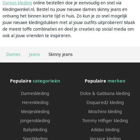
Dames kleding
online bestellen doe je eenvoudig en snel via
Kledingwinkel.nl. Bestel nu jouw nieuwe dames skinny jeans en
ontvang het binnen korte tijd in huis. Zo kun je zo snel mogelijk
jouw nieuwe kledingstukken met al jouw outfits uitproberen! Maak
de meest toffe combinaties en deel je creaties op social media om
ook al jouw vrienden te inspireren.
Dames
Jeans
Skinny jeans
Populaire
categorieën
Populaire
merken
Dameskleding
Dolce & Gabbana kleding
Herenkleding
Dsquared2 kleding
Meisjeskleding
Moschino kleding
Jongenskleding
Tommy Hilfiger kleding
Babykleding
Adidas kleding
Sportkleding
Versace kleding