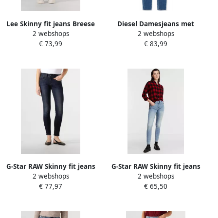
Lee Skinny fit jeans Breese
Diesel Damesjeans met
2 webshops
2 webshops
in five-pocketsstijl
knoop en rits Blue Dames
€ 73,99
€ 83,99
G-Star RAW Skinny fit jeans
G-Star RAW Skinny fit jeans
2 webshops
2 webshops
Ly Mid Waist Skinny
3301 High Skinny in high-
€ 77,97
€ 65,50
moderne versie van het
waist-model
klassieke 5-pocket-design