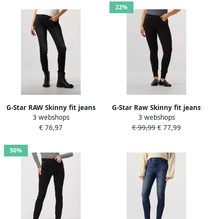
22%
G-Star RAW Skinny fit jeans
G-Star Raw Skinny fit jeans
3 webshops
3 webshops
Mid Waist Skinny met
in 5-pocketmodel
€ 76,97
€ 99,99
€ 77,99
elastaan-aandeel
50%