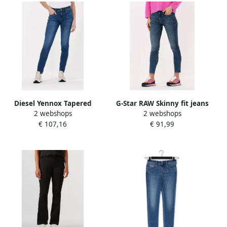
Diesel Yennox Tapered
G-Star RAW Skinny fit jeans
2 webshops
2 webshops
Jeans Upgrade je
Lhana met wellnessfactor
€ 107,16
€ 91,99
denimcollectie Blauw Heren
door het stretchaandeel