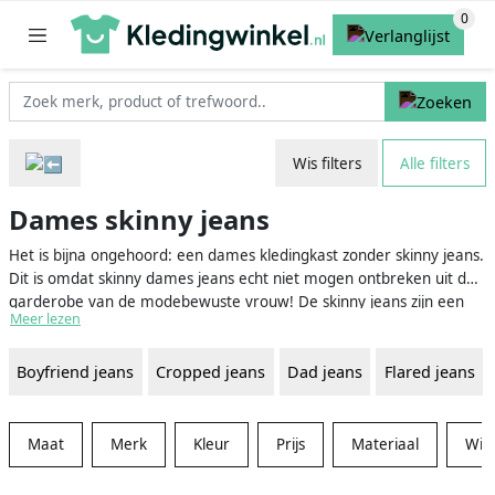
Wis filters
Alle filters
Dames skinny jeans
Het is bijna ongehoord: een dames kledingkast zonder skinny jeans.
Dit is omdat skinny dames jeans echt niet mogen ontbreken uit de
garderobe van de modebewuste vrouw! De skinny jeans zijn een
Meer lezen
onmisbaar item omdat ze zo veelzijdig zijn. Je kunt een lichtblauwe
dames skinny jeans voor in de vrije tijd gemakkelijk met al je tops
Boyfriend jeans
Cropped jeans
Dad jeans
Flared jeans
en shirts combineren. Ditzelfde geldt voor skinny jeans die je wilt
dragen in een werkomgeving. Een
zwarte dames skinny jeans
,
witte skinny jeans
of
grijze skinny jeans
staat hartstikke netjes bij
een werk outfit. Kortom: voor elke gelegenheid heb je wel een
Maat
Merk
Kleur
Prijs
Materiaal
Win
goede skinny jeans nodig. Wist je trouwens dat de dames skinny
jeans bekend is geworden door het supermodel Kate Moss?