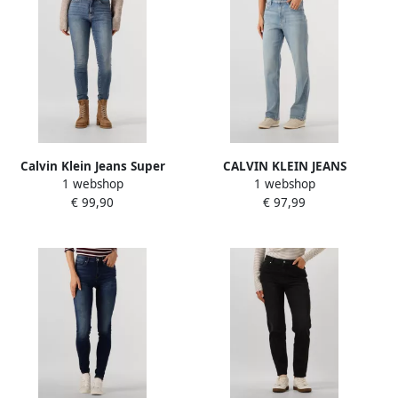
Calvin Klein Jeans Super
CALVIN KLEIN JEANS
1 webshop
1 webshop
skinny fit high rise jeans
high waist straight leg
€ 99,90
€ 97,99
met labeldetail
jeans light blue denim