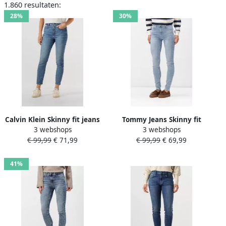
1.860 resultaten:
28%
30%
Calvin Klein Skinny fit jeans
Tommy Jeans Skinny fit
3 webshops
3 webshops
HGH RS SKNNY ANKL JN
jeans in 5-pocketmodel
€ 99,99
€ 71,99
€ 99,99
€ 69,99
model 'NORA'
41%