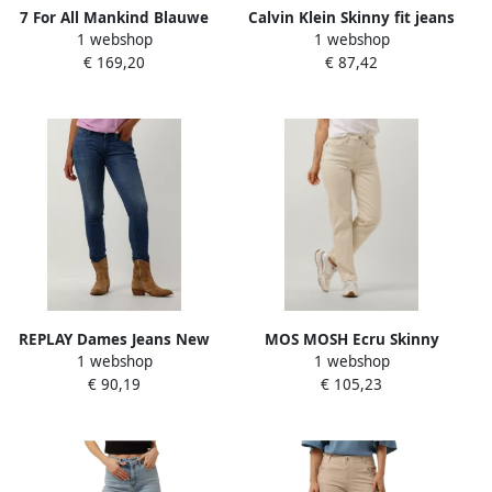
7 For All Mankind Blauwe
Calvin Klein Skinny fit jeans
1 webshop
1 webshop
Skinny Jeans Damesmode
High rise skinny in 5-
€ 169,20
€ 87,42
Blue Dames
pocketsstijl
REPLAY Dames Jeans New
MOS MOSH Ecru Skinny
1 webshop
1 webshop
Luz Pants Blauw
Jeans met Bronzen Studs
€ 90,19
€ 105,23
Beige Dames