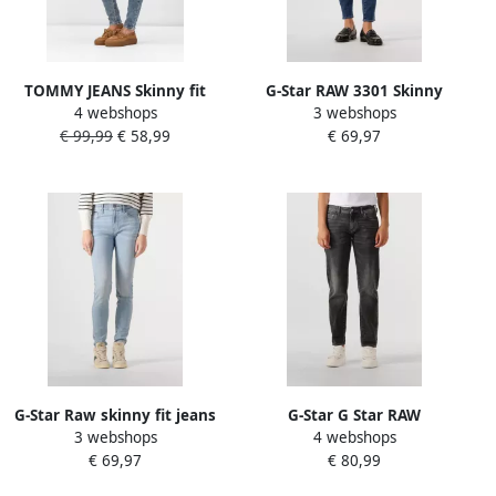
TOMMY JEANS Skinny fit
G-Star RAW 3301 Skinny
4 webshops
3 webshops
jeans NORA MR SKNY
Jeans Midden blauw Dames
€ 99,99
€ 58,99
€ 69,97
AH1280
G-Star Raw skinny fit jeans
G-Star G Star RAW
3 webshops
4 webshops
in 5-pocketmodel model
Boyfriendjeans Kate met
€ 69,97
€ 80,99
'3301'
authentieke used wassing