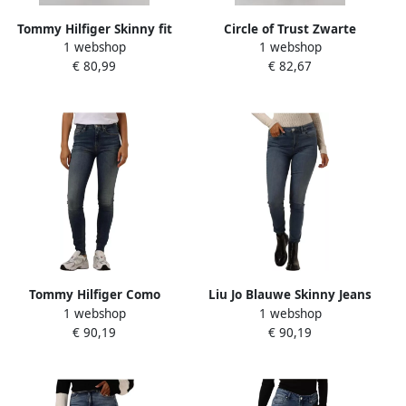
Tommy Hilfiger Skinny fit
Circle of Trust Zwarte
1 webshop
1 webshop
jeans COMO Skinny RW ACE
Skinny Jeans Chloe Dnm
€ 80,99
€ 82,67
met logo-badge en
Black Dames
enkellange snit
Tommy Hilfiger Como
Liu Jo Blauwe Skinny Jeans
1 webshop
1 webshop
Skinny Jeans voor Stijlvol
Hoge Taille Blue Dames
€ 90,19
€ 90,19
Comfort Blue Dames