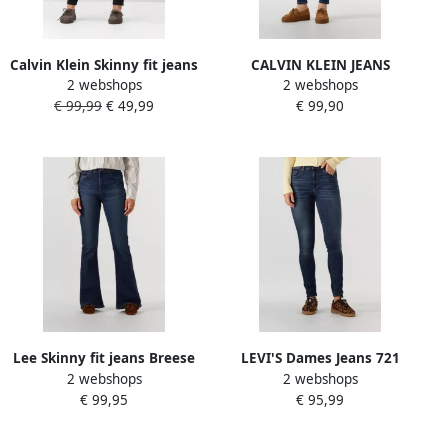
Calvin Klein Skinny fit jeans
CALVIN KLEIN JEANS
2 webshops
2 webshops
High rise klassieke smal
high waist skinny jeans
€ 99,99
€ 49,99
€ 99,90
gesneden jeans
medium blue denim
Lee Skinny fit jeans Breese
LEVI'S Dames Jeans 721
2 webshops
2 webshops
in five-pocketsstijl
High Rise Skinny Blue Wave
€ 99,95
€ 95,99
Dark Donkerblauw