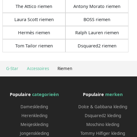
The Attico riemen
Antony Morato riemen
Laura Scott riemen
BOSS riemen
Hermès riemen
Ralph Lauren riemen
Tom Tailor riemen
Dsquared2 riemen
G-Star
Accessoires
Riemen
Populaire
categorieën
Populaire
merken
Dameskleding
Dolce & Gabbana kleding
Herenkleding
Dsquared2 kleding
Meisjeskleding
Moschino kleding
Jongenskleding
Tommy Hilfiger kleding