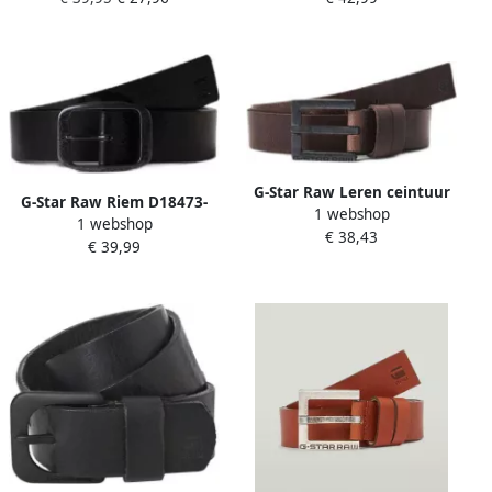
G-Star Raw Leren ceintuur
G-Star Raw Riem D18473-
1 webshop
met doornsluiting
1 webshop
C579 MATT-2805 BLACK
€ 38,43
€ 39,99
BLACK