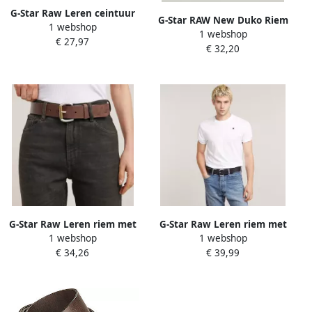
G-Star Raw Leren ceintuur
G-Star RAW New Duko Riem
1 webshop
met doornsluiting
1 webshop
Metal Heren
€ 27,97
€ 32,20
G-Star Raw Leren riem met
G-Star Raw Leren riem met
1 webshop
1 webshop
structuurmotief model
structuurmotief model
€ 34,26
€ 39,99
'CROTONE'
'CROTONE'