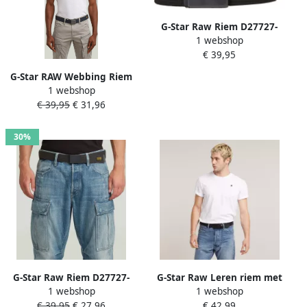
G-Star Raw Riem D27727-
1 webshop
E046-H707 BLACK METAL
€ 39,95
DKMETAL
G-Star RAW Webbing Riem
1 webshop
Meerkleurig Heren
€ 39,95
€ 31,96
30%
G-Star Raw Riem D27727-
G-Star Raw Leren riem met
1 webshop
1 webshop
E046-H639 BLACK METAL
doornsluiting model 'New
€ 39,95
€ 27,96
€ 42,99
ASFALT
duko'