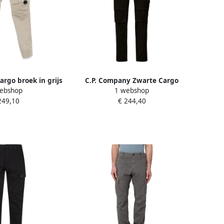
argo broek in grijs
C.P. Company Zwarte Cargo
ebshop
1 webshop
x Gray Heren
Broek Black Heren
249,10
€ 244,40