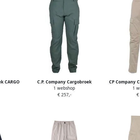
ek CARGO
C.P. Company Cargobroek
CP Company C
1 webshop
1 w
5529G 327
PANTS 17CMPA
€ 257,-
€