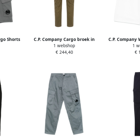
rgo Shorts
C.P. Company Cargo broek in
C.P. Company W
1 webshop
1 w
y Heren
stretch satijn Green Heren
Elastische Ta
€ 244,40
€ 
H