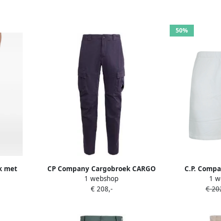
50%
k met
CP Company Cargobroek CARGO
C.P. Compa
1 webshop
1 w
pen Wit
PANTS 17CMPA186A 005529G 799
elastische
€ 208,-
€ 202