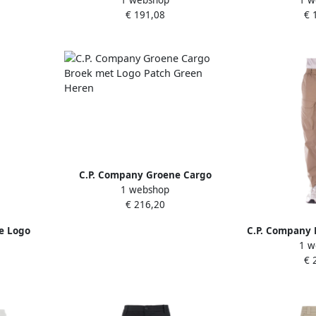
1 webshop
1 w
een Heren
Cargo Broek Black Heren
Trekkoord T
€ 191,08
€ 
H
C.P. Company Groene Cargo
1 webshop
Broek met Logo Patch Green
€ 216,20
Heren
e Logo
C.P. Company 
1 w
k Black
Broek Rits Slu
€ 