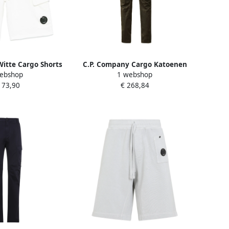
itte Cargo Shorts
C.P. Company Cargo Katoenen
ebshop
1 webshop
ille Zakken White
Stretch Broek met Lenzen Green
173,90
€ 268,84
eren
Heren