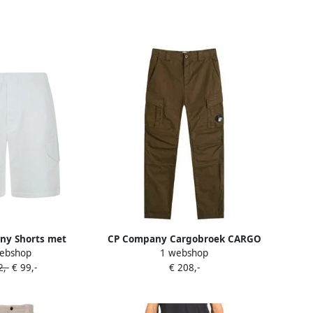
ny Shorts met
CP Company Cargobroek CARGO
ebshop
1 webshop
 tailleband Wit
PANTS 17CMPA186A 005529G 683
,-
€ 99,-
€ 208,-