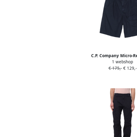
C.P. Company Micro-R
1 webshop
shorts Blauw
€ 175,-
€ 129,-