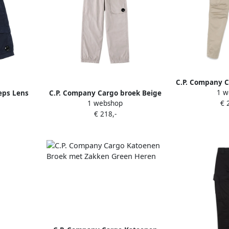
C.P. Company C
1 w
eps Lens
C.P. Company Cargo broek Beige
katoenmi
1 webshop
€ 
€ 218,-