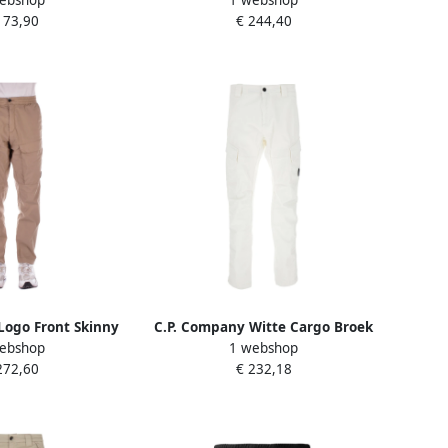
ebshop
1 webshop
ailleband Green
Gray Heren
173,90
€ 244,40
eren
Logo Front Skinny
C.P. Company Witte Cargo Broek
ebshop
1 webshop
iting Brown Heren
met Lens Motief White Heren
272,60
€ 232,18