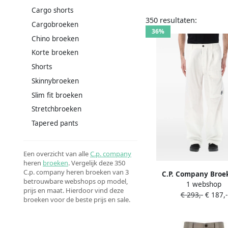
Cargo shorts
350 resultaten:
Cargobroeken
36%
Chino broeken
Korte broeken
Shorts
Skinnybroeken
Slim fit broeken
Stretchbroeken
Tapered pants
Een overzicht van alle
C.p. company
heren
broeken
. Vergelijk deze 350
C.p. company heren broeken van 3
C.P. Company Broe
betrouwbare webshops op model,
1 webshop
riemlussen met kno
prijs en maat. Hierdoor vind deze
€ 293,-
€ 187,-
broeken voor de beste prijs en sale.