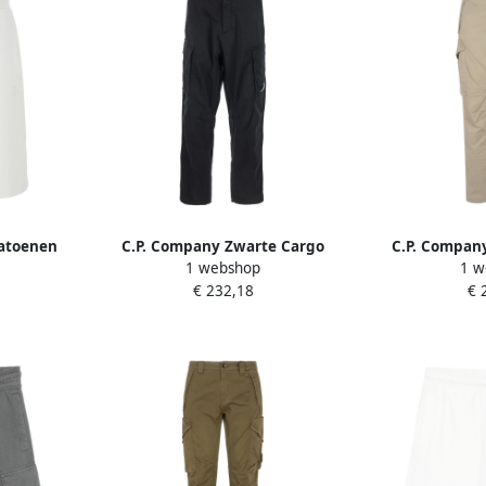
katoenen
C.P. Company Zwarte Cargo
C.P. Company
1 webshop
1 w
ille White
Broek met Lens Motief Black
stretch sat
€ 232,18
€ 
Heren