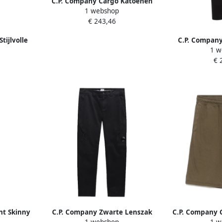
C.P. Company Cargo Katoenen
1 webshop
Broek met Zakken Green Heren
€ 243,46
tijlvolle
C.P. Company
1 w
en
Cargo Logo B
€ 
nt Skinny
C.P. Company Zwarte Lenszak
C.P. Company 