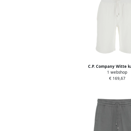
C.P. Company Witte 
1 webshop
shorts met elastische ta
€ 169,67
Heren