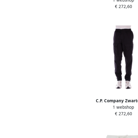
1 webshop
Broek Rits Sluiting Gr
€ 272,60
C.P. Company Zwart
1 webshop
Voorkant Skinny Broe
€ 272,60
Heren