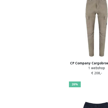
CP Company Cargobro
1 webshop
PANTS 17CMPA186A 00
€ 208,-
26%