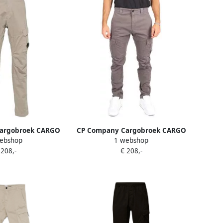
argobroek CARGO
CP Company Cargobroek CARGO
ebshop
1 webshop
186A 005529G 359
PANTS 17CMPA186A 005529G 771
 208,-
€ 208,-