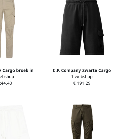
 Cargo broek in
C.P. Company Zwarte Cargo
ebshop
1 webshop
ijn Beige Heren
Fleece Shorts met Lens Black
244,40
€ 191,29
Heren