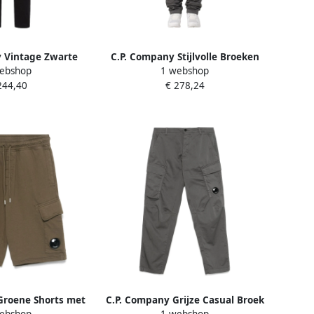
 Vintage Zwarte
C.P. Company Stijlvolle Broeken
ebshop
1 webshop
roek Black Heren
voor Mannen Gray Heren
244,40
€ 278,24
Groene Shorts met
C.P. Company Grijze Casual Broek