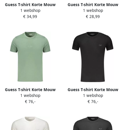
Guess T-shirt Korte Mouw
Guess T-shirt Korte Mouw
1 webshop
1 webshop
PRAT CN SS T-SHIRT
SS CN REG UNISEX LOGO
€ 34,99
€ 28,99
PRINT
Guess T-shirt Korte Mouw
Guess T-shirt Korte Mouw
1 webshop
1 webshop
m2yi72i3z14veg8g42xl
m6yi24k3728nejblk2xl
€ 76,-
€ 76,-