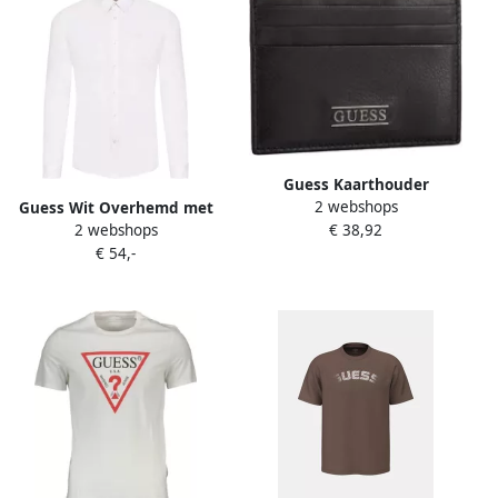
Guess Kaarthouder
2 webshops
Portemonnee
Guess Wit Overhemd met
€ 38,92
2 webshops
Minimalistische Stijl Black
Lange Mouwen Slim Fit
€ 54,-
White Heren