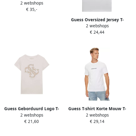
2 webshops
T-shirt White Heren
€ 35,-
Guess Oversized Jersey T-
2 webshops
shirt van Biologisch Katoen
€ 24,44
White Heren
Guess Geborduurd Logo T-
Guess T-shirt Korte Mouw T-
2 webshops
2 webshops
Shirt Wit Slim Fit White
shirt Slim Logo Brodé blanc
€ 21,60
€ 29,14