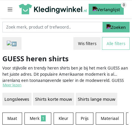
Wis filters
Alle filters
GUESS heren shirts
Voor stijlvolle en trendy heren shirts ben je bij het merk GUESS aan
het juiste adres. Dit populaire Amerikaanse modemerk is al
jarenlang een toonaangevende speler in de modewereld. GUESS
Meer lezen
staat bekend om zijn iconische logo, opvallende prints en
hoogwaardige kwaliteit. Met een uitgebreide collectie aan heren
Longsleeves
Shirts korte mouw
Shirts lange mouw
shirts, variërend van casual tot chique, vind je altijd een shirt dat bij
jou past.
Maat
Merk
1
Kleur
Prijs
Materiaal