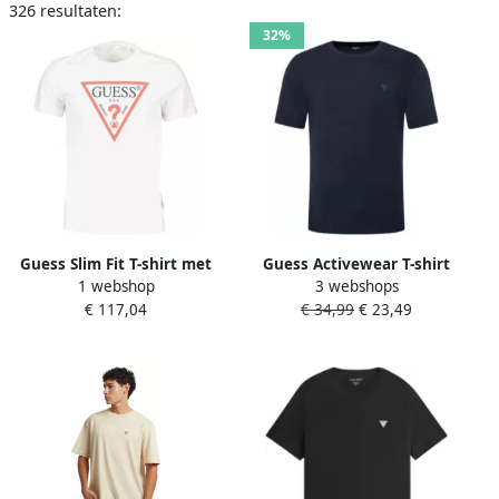
326 resultaten:
32%
Guess Slim Fit T-shirt met
Guess Activewear T-shirt
1 webshop
3 webshops
Korte Mouwen White Heren
met labeldetail model
€ 117,04
€ 34,99
€ 23,49
'HEDLEY'