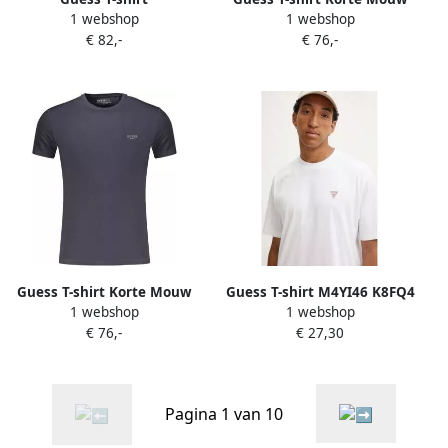
1 webshop
1 webshop
m6yi28k3733blg7v22xl
m6yi24k3728big0112xl
€ 82,-
€ 76,-
Guess T-shirt Korte Mouw
Guess T-shirt M4YI46 K8FQ4
1 webshop
1 webshop
m6yi24k3728blg7v22xl
TRIANGLE TEE-G011 WHITE
€ 76,-
€ 27,30
Pagina 1 van 10