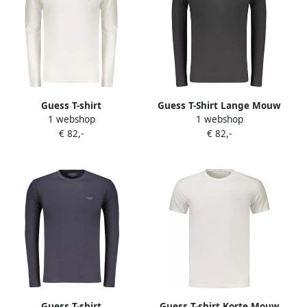
Guess T-shirt
Guess T-Shirt Lange Mouw
1 webshop
1 webshop
m6yi28k3733big0112xl
m6yi28k3733nejblk2xl
€ 82,-
€ 82,-
Guess T-shirt
Guess T-shirt Korte Mouw