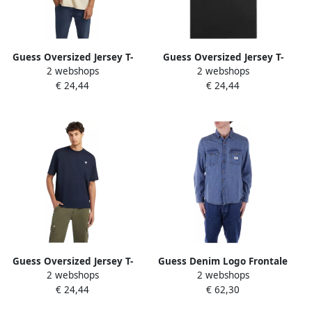
Guess Oversized Jersey T-
Guess Oversized Jersey T-
2 webshops
2 webshops
shirt van Biologisch Katoen
shirt van Biologisch Katoen
€ 24,44
€ 24,44
Beige Heren
Black Heren
Guess Oversized Jersey T-
Guess Denim Logo Frontale
2 webshops
2 webshops
shirt van Biologisch Katoen
Shirt Twee Zakken Blue
€ 24,44
€ 62,30
Blue Heren
Heren