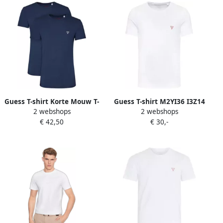
Guess T-shirt Korte Mouw T-
Guess T-shirt M2YI36 I3Z14
2 webshops
2 webshops
shirts--Mannen
CORE TEE-G011 PURE WHITE
€ 42,50
€ 30,-