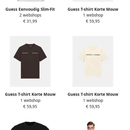
Guess Eenvoudig Slim-Fit
Guess T-shirt Korte Mouw
2 webshops
1 webshop
Tee met Logo White Heren
Z6BI04 K6534
€ 31,99
€ 59,95
Guess T-shirt Korte Mouw
Guess T-shirt Korte Mouw
1 webshop
1 webshop
Z6BI05 K6536
Z6BI05 K6536
€ 59,95
€ 59,95