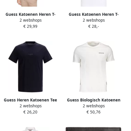
Guess Katoenen Heren T-
Guess Katoenen Heren T-
2 webshops
2 webshops
shirt Herfst Winter Collectie
Shirt Herfst Winter Collectie
€ 29,99
€ 28,-
White Heren
White Heren
Guess Heren Katoenen Tee
Guess Biologisch Katoenen
2 webshops
2 webshops
Herfst Winter Collectie Blue
T-Shirt met Korte Mouwen
€ 26,20
€ 50,76
Heren
en Zakje Wit Heren