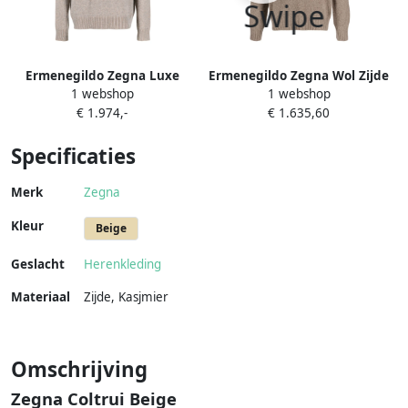
Ermenegildo Zegna Luxe
Ermenegildo Zegna Wol Zijde
1 webshop
1 webshop
Cashmere Rollneck Coltrui
Coltrui Beige Heren
€ 1.974,-
€ 1.635,60
Beige Heren
Specificaties
Merk
Zegna
Kleur
Beige
Geslacht
Herenkleding
Materiaal
Zijde
,
Kasjmier
Omschrijving
Zegna Coltrui Beige