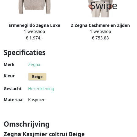
Ermenegildo Zegna Luxe
Z Zegna Cashmere en Zijden
1 webshop
1 webshop
Cashmere Rollneck Coltrui
Coltrui Beige Heren
€ 1.974,-
€ 753,88
Beige Heren
Specificaties
Merk
Zegna
Kleur
Beige
Geslacht
Herenkleding
Materiaal
Kasjmier
Omschrijving
Zegna Kasjmier coltrui Beige