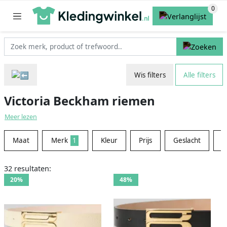
Wis filters
Alle filters
Victoria Beckham riemen
Meer lezen
Maat
Merk
1
Kleur
Prijs
Geslacht
M
32 resultaten:
20%
48%