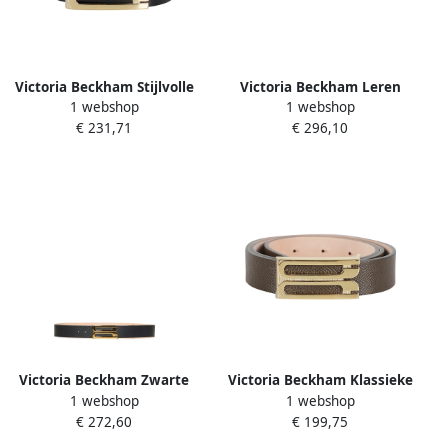
Victoria Beckham Stijlvolle
Victoria Beckham Leren
1 webshop
1 webshop
gesp riem voor modieuze
riem Beige Dames
€ 231,71
€ 296,10
uitstraling Black Dames
Victoria Beckham Zwarte
Victoria Beckham Klassieke
1 webshop
1 webshop
Leren Riem met Gouden
Gesp Riem Green Dames
€ 272,60
€ 199,75
Gesp Black Dames