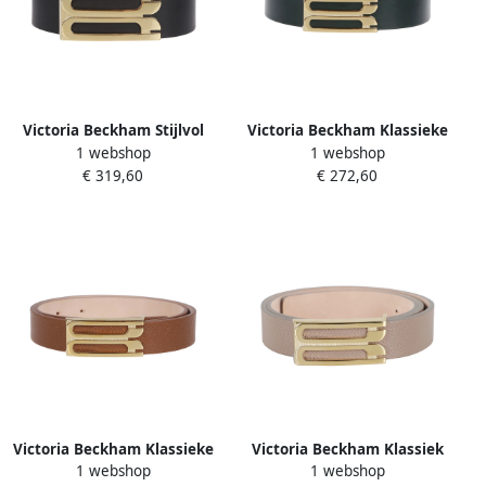
Victoria Beckham Stijlvol
Victoria Beckham Klassieke
1 webshop
1 webshop
Frame Riem Black Dames
Gesp Riem Green Dames
€ 319,60
€ 272,60
Victoria Beckham Klassieke
Victoria Beckham Klassiek
1 webshop
1 webshop
Gesp Riem Brown Dames
Frame Riem Gray Dames