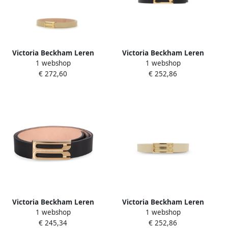
Victoria Beckham Leren
Victoria Beckham Leren
1 webshop
1 webshop
Riem met Gouden Gesp
riem Black Dames
€ 272,60
€ 252,86
Beige Dames
Victoria Beckham Leren
Victoria Beckham Leren
1 webshop
1 webshop
Logo Gesp Riem Black
riem Beige Dames
€ 245,34
€ 252,86
Dames