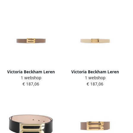
Victoria Beckham Leren
Victoria Beckham Leren
1 webshop
1 webshop
riem Beige Dames
riem Beige Dames
€ 187,06
€ 187,06