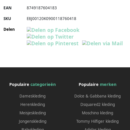
EAN
8749187604183
SKU
E8J00120K0900118760418
Delen
Populaire
categorieën
Populaire
merken
Dameskleding
Dolce & Gabbana kleding
Herenkleding
Dsquared2 kleding
Meisjeskleding
Moschino kleding
Jongenskleding
Tommy Hilfiger kleding
Babykleding
Adidas kleding