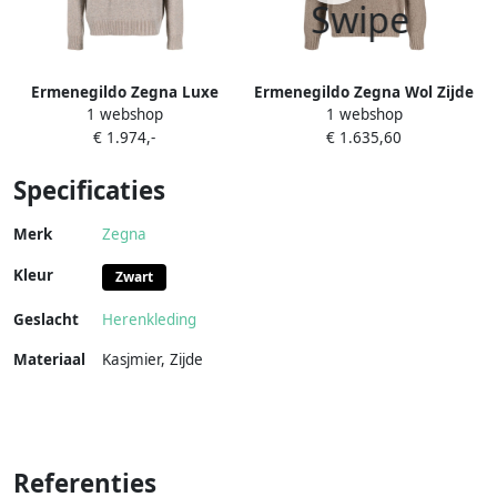
Ermenegildo Zegna Luxe
Ermenegildo Zegna Wol Zijde
1 webshop
1 webshop
Cashmere Rollneck Coltrui
Coltrui Beige Heren
€ 1.974,-
€ 1.635,60
Beige Heren
Specificaties
Merk
Zegna
Kleur
Zwart
Geslacht
Herenkleding
Materiaal
Kasjmier
,
Zijde
Referenties