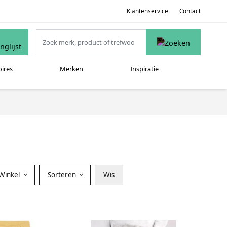
Klantenservice
Contact
oires
Merken
Inspiratie
Winkel
Sorteren
Wis