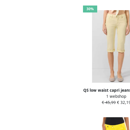
30%
QS low waist capri jeans
1 webshop
€ 45,99
€ 32,1