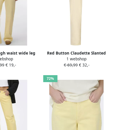
h waist wide leg
Red Button Claudette Slanted
ebshop
1 webshop
eans
Seams Twill L33 straight leg
,99
€ 19,-
€ 69,99
€ 32,-
jeans lichtgeel
72%