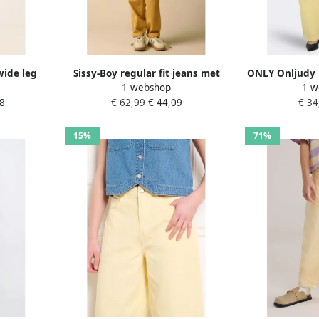
wide leg
Sissy-Boy regular fit jeans met
ONLY Onljudy
1 webshop
1 w
textuur geel
Tai Epp Clr
8
€ 62,99
€ 44,09
€ 34
straight 
15%
71%