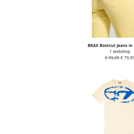
BRAX Bootcut jeans in 
1 webshop
design model 'M
€ 99,99
€ 79,9