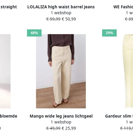
straight
LOLALIZA high waist barrel jeans
WE Fashio
1 webshop
1 w
eel
geel
high waist bar
€ 59,99
€ 50,99
€ 39
48%
29%
ebloemde
Mango wide leg jeans lichtgeel
Gardeur slim f
1 webshop
1 w
l
9
€ 49,99
€ 25,99
€ 119,