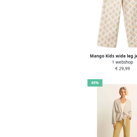
Mango Kids wide leg 
1 webshop
print oker
€ 29,99
49%