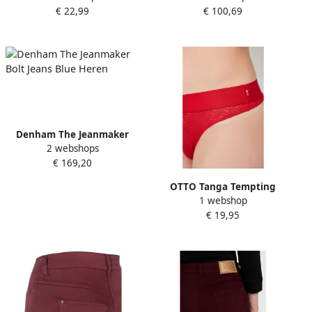
€ 22,99
€ 100,69
Broek Pink Dames
Denham The Jeanmaker
2 webshops
Bolt Jeans Blue Heren
€ 169,20
OTTO Tanga Tempting
1 webshop
(JOOP! Jeans) elastische
€ 19,95
band jacquardkant