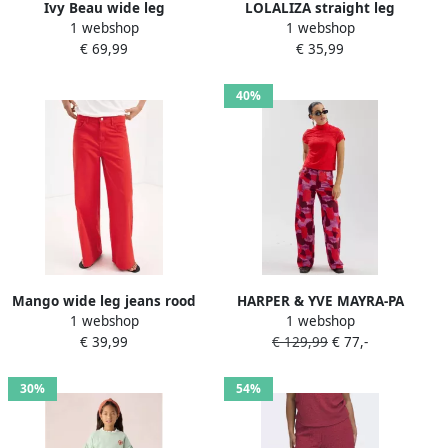
Ivy Beau wide leg
LOLALIZA straight leg
1 webshop
1 webshop
gestreepte jeans rozerood
broek donkerrood
€ 69,99
€ 35,99
40%
Mango wide leg jeans rood
HARPER & YVE MAYRA-PA
1 webshop
1 webshop
wide leg jeans roodbruin
€ 39,99
€ 129,99
€ 77,-
30%
54%