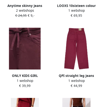
Anytime skinny jeans
LOOXS 10sixteen colour
2 webshops
1 webshop
donkerrood Meisjes
barrel jeans met
€ 24,95
€ 9,-
€ 69,95
Stretchdenim 104
borduursels donkerrood
ONLY KIDS GIRL
QPI straight leg jeans
1 webshop
1 webshop
KOGGIANNA baggy jeans
donkerrood
€ 39,99
€ 44,99
donkerrood