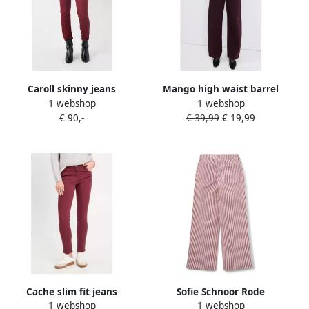
Caroll skinny jeans
Mango high waist barrel
1 webshop
1 webshop
jeans donkerrood
€ 90,-
€ 39,99
€ 19,99
Cache slim fit jeans
Sofie Schnoor Rode
1 webshop
1 webshop
donkerrood
Gestreepte Wijde Pijp Jeans