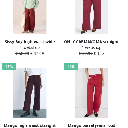
Sissy-Boy high waist wide
ONLY CARMAKOMA straight
1 webshop
1 webshop
leg jeans rood
leg broek Plus Size rood
€ 52,99
€ 37,09
€ 32,99
€ 15,-
35%
42%
Mango high waist straight
Mango barrel jeans rood