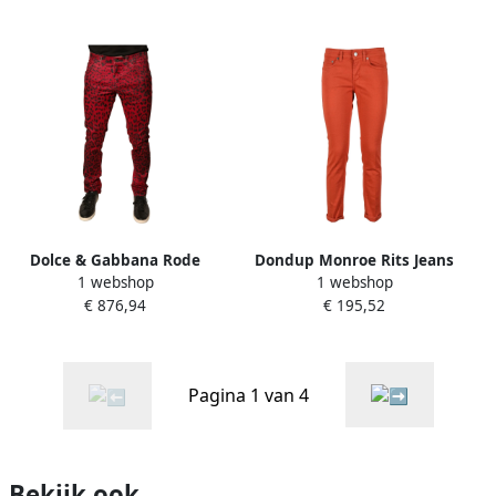
Dolce & Gabbana Rode
Dondup Monroe Rits Jeans
1 webshop
1 webshop
Luipaard Skinny Denim
Red Dames
€ 876,94
€ 195,52
Jeans Red Heren
Pagina 1 van 4
Bekijk ook