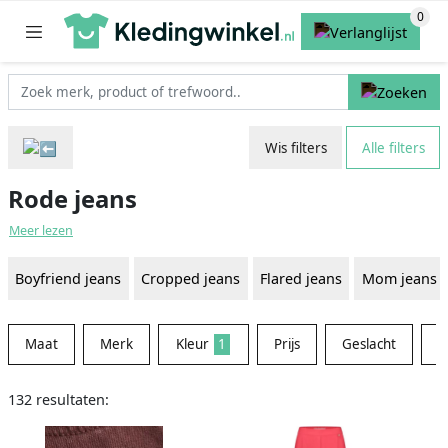
Wis filters
Alle filters
Rode jeans
Meer lezen
Boyfriend jeans
Cropped jeans
Flared jeans
Mom jeans
Maat
Merk
Kleur
1
Prijs
Geslacht
M
132 resultaten: