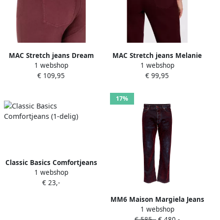
MAC Stretch jeans Dream
MAC Stretch jeans Melanie
1 webshop
1 webshop
met stretch voor een
Recht model
€ 109,95
€ 99,95
perfecte pasvorm
17%
Classic Basics Comfortjeans
1 webshop
(1-delig)
€ 23,-
MM6 Maison Margiela Jeans
1 webshop
met vijf zakken en
€ 585,-
€ 480,-