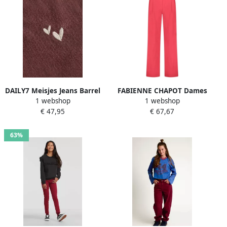
DAILY7 Meisjes Jeans Barrel
FABIENNE CHAPOT Dames
1 webshop
1 webshop
Fit Washed Bordeaux
Broeken Neale Trousers
€ 47,95
€ 67,67
Rood
63%