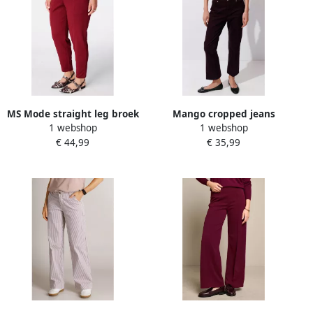
MS Mode straight leg broek
Mango cropped jeans
1 webshop
1 webshop
Plus Size donkerrood
donkerrood
€ 44,99
€ 35,99