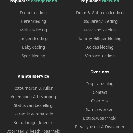
Populaire
categorieën
Populaire
merken
Dameskleding
Dolce & Gabbana kleding
Herenkleding
Dsquared2 kleding
Meisjeskleding
Moschino kleding
Jongenskleding
Tommy Hilfiger kleding
Babykleding
Adidas kleding
Sportkleding
Versace kleding
Over ons
Klantenservice
Inspiratie blog
Retourneren & ruilen
Contact
Verzending & bezorging
Over ons
Status van bestelling
Samenwerken
Garantie & reparatie
Betrouwbaarheid
Betaalmogelijkheden
Privacybeleid
&
Disclaimer
Voorraad & beschikbaarheid