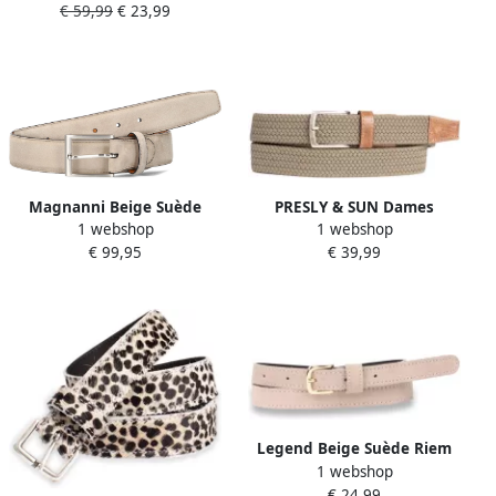
€ 59,99
€ 23,99
ecru donkerbruin
Magnanni Beige Suède
PRESLY & SUN Dames
1 webshop
1 webshop
Heren Riem 1078 Beige
Riemen 35-24 Cognac
€ 99,95
€ 39,99
Heren
Legend Beige Suède Riem
1 webshop
met Gouden Gesp Beige
€ 24,99
Dames