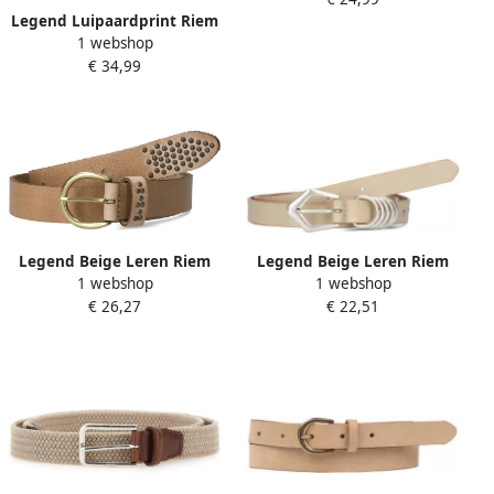
Legend Luipaardprint Riem
1 webshop
Multicolor Dames
€ 34,99
Legend Beige Leren Riem
Legend Beige Leren Riem
1 webshop
1 webshop
met Gouden Gesp Beige
met Gouden Gesp Beige
€ 26,27
€ 22,51
Dames
Dames