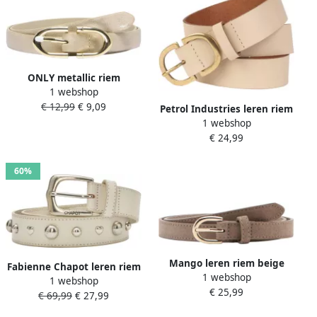
ONLY metallic riem
1 webshop
ONLKELLY beige
€ 12,99
€ 9,09
Petrol Industries leren riem
1 webshop
beige
€ 24,99
60%
Mango leren riem beige
Fabienne Chapot leren riem
1 webshop
1 webshop
Play of Studs ecru
€ 25,99
€ 69,99
€ 27,99