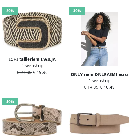
20%
30%
ICHI tailleriem IAVILJA
1 webshop
naturel zwart
€ 24,95
€ 19,96
ONLY riem ONLRASMI ecru
1 webshop
€ 14,99
€ 10,49
50%