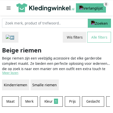
Wis filters
Alle filters
Beige riemen
Beige riemen zijn een veelzijdig accessoire dat elke garderobe
compleet maakt. Ze bieden een perfecte oplossing voor iedereen
die op zoek is naar een manier om een outfit een extra touch te
Meer lezen
geven, of het nu gaat om een casual look voor het weekend of een
meer professionele look voor op het werk. Bij ons vind je een
Kinderriemen
Smalle riemen
uitgebreid assortiment beige riemen, waardoor je er zeker van
kunt zijn dat je de perfecte riem vindt voor elke gelegenheid.
Maat
Merk
Kleur
1
Prijs
Geslacht
M