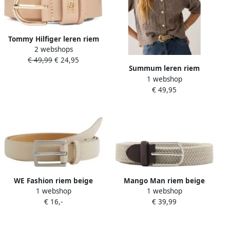
Tommy Hilfiger leren riem
2 webshops
Essential Effortless beige
€ 49,99
€ 24,95
Summum leren riem
1 webshop
Western beige
€ 49,95
WE Fashion riem beige
Mango Man riem beige
1 webshop
1 webshop
€ 16,-
€ 39,99