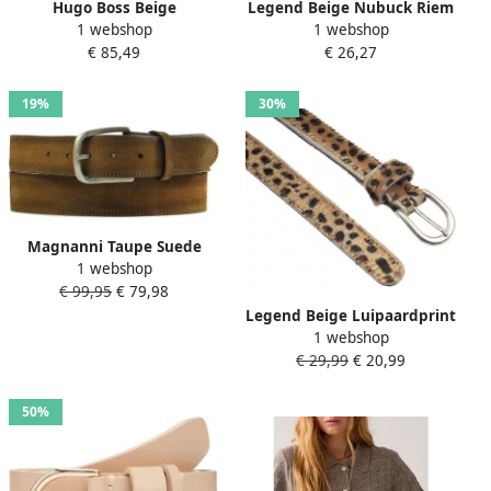
Hugo Boss Beige
Legend Beige Nubuck Riem
1 webshop
1 webshop
Gevlochten Clorio Riem
met Gouden Gesp Beige
€ 85,49
€ 26,27
Beige Heren
Dames
19%
30%
Magnanni Taupe Suede
1 webshop
Heren Riem 75202 Beige
€ 99,95
€ 79,98
Heren
Legend Beige Luipaardprint
1 webshop
Ponyhair Riem Beige Dames
€ 29,99
€ 20,99
50%