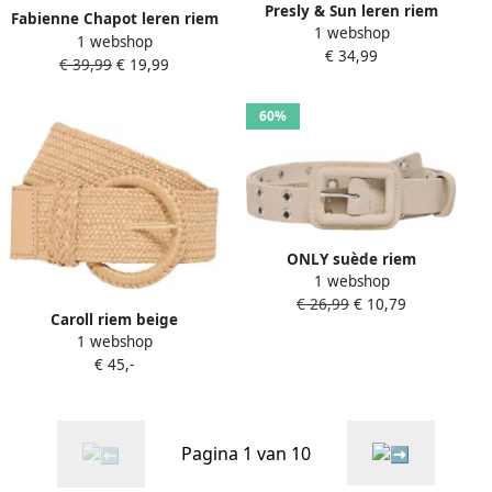
Presly & Sun leren riem
Fabienne Chapot leren riem
1 webshop
beige
1 webshop
Cut it Out Heart met
€ 34,99
€ 39,99
€ 19,99
slangenprint beige
60%
ONLY suède riem
1 webshop
ONLANAIS beige
€ 26,99
€ 10,79
Caroll riem beige
1 webshop
€ 45,-
Pagina 1 van 10