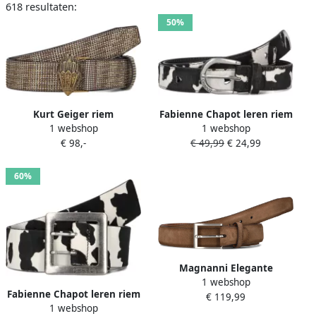
618 resultaten:
50%
Kurt Geiger riem
Fabienne Chapot leren riem
1 webshop
1 webshop
Kensington met studs en
Hairy Belt met koeienprint
€ 98,-
€ 49,99
€ 24,99
pied-de-poule print beige
ecru donkerbruin
60%
Magnanni Elegante
1 webshop
Zandleren Riem Beige
Fabienne Chapot leren riem
€ 119,99
Heren
1 webshop
Bold Cow met koeienprint