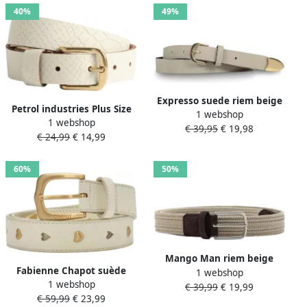
40%
49%
Expresso suede riem beige
Petrol industries Plus Size
1 webshop
1 webshop
leren riem ecru
€ 39,95
€ 19,98
€ 24,99
€ 14,99
60%
50%
Mango Man riem beige
Fabienne Chapot suède
1 webshop
1 webshop
riem One After Another
€ 39,99
€ 19,99
€ 59,99
€ 23,99
ecru