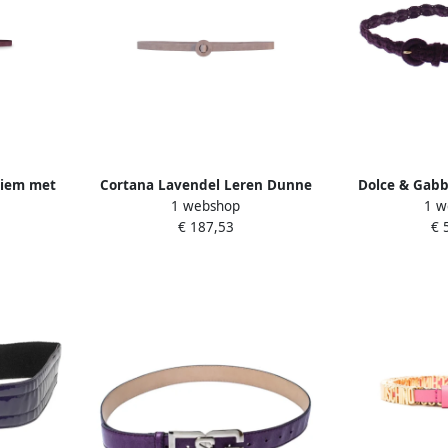
Riem met
Cortana Lavendel Leren Dunne
Dolce & Gabb
1 webshop
1 w
le Dames
Riem Purple Dames
D
€ 187,53
€ 