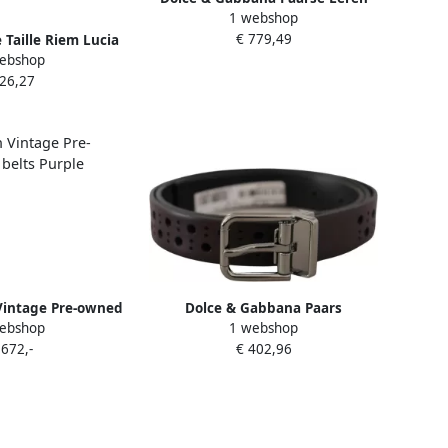
1 webshop
Riem Gouden Gesp Mannen
€ 779,49
 Taille Riem Lucia
Purple Heren
ebshop
le Dames
 26,27
Vintage Pre-owned
Dolce & Gabbana Paars
ebshop
1 webshop
ts Purple Dames
Geperforeerde Leren Riem
 672,-
€ 402,96
Metalen Gesp Purple Heren