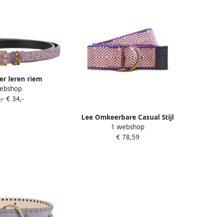
er leren riem
ebshop
met strass lila
,-
€ 34,-
Lee Omkeerbare Casual Stijl
1 webshop
Stoffen Riem Purple Dames
€ 78,59