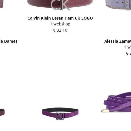
Calvin Klein Leren riem CK LOGO
1 webshop
BUCKLE BELT 3.0_PBL met logo-
€ 32,16
embossing als sluiting
ple Dames
Alessia Zamat
1 w
Riem Gemaakt 
€ 
D