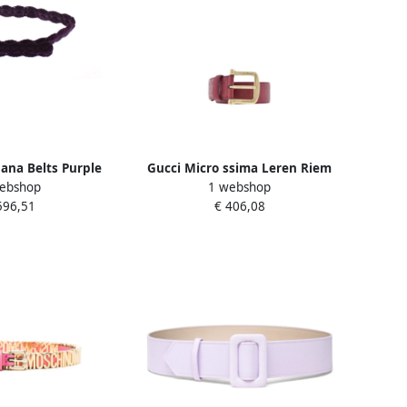
ana Belts Purple
Gucci Micro ssima Leren Riem
ebshop
1 webshop
ames
Purple Dames
596,51
€ 406,08