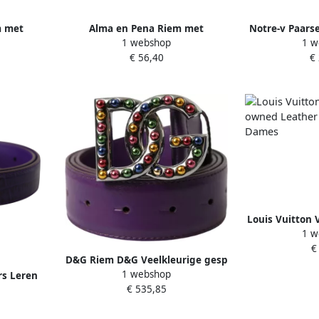
m met
Alma en Pena Riem met
Notre-v Paarse
1 webshop
1 w
le Dames
vierkante gesp Purple Dames
Purp
€ 56,40
€
Louis Vuitton 
1 w
Leather bel
€
D&G Riem D&G Veelkleurige gesp
1 webshop
riem Paarse leren riem
rs Leren
€ 535,85
p Purple