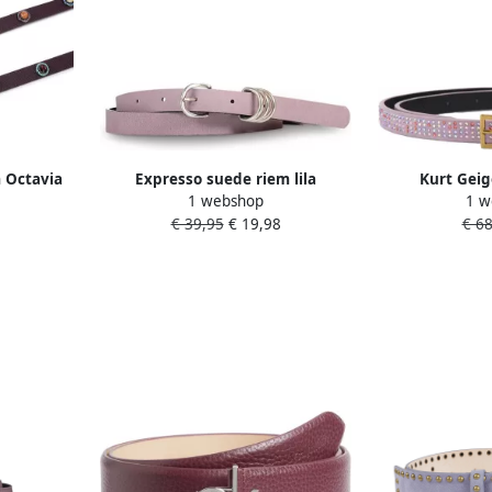
m Octavia
Expresso suede riem lila
Kurt Geig
1 webshop
1 w
erpaars
Shoreditch 
€ 39,95
€ 19,98
€ 68