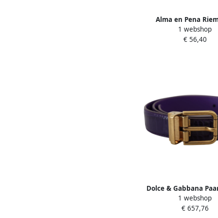
Alma en Pena Rie
1 webshop
vierkante gesp Purp
€ 56,40
Dolce & Gabbana Paa
1 webshop
Riem met Metalen Ges
€ 657,76
Dames