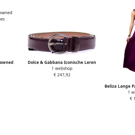
-owned
Dolce & Gabbana Iconische Leren
1 webshop
 Dames
Logo Riem Purple Dames
€ 247,92
Beliza Lange P
1 w
met Gouden R
€ 