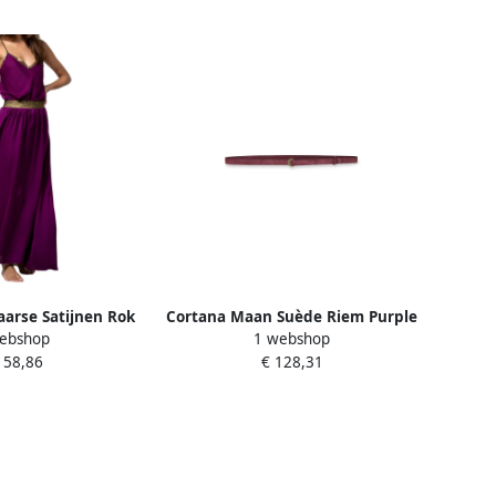
aarse Satijnen Rok
Cortana Maan Suède Riem Purple
ebshop
1 webshop
iem Purple Dames
Dames
158,86
€ 128,31