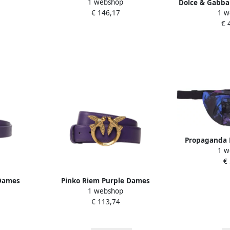
1 webshop
 Riemen
Purple Dames
Dolce & Gabba
€ 146,17
1 w
Riem 1cm 
€ 
Propaganda B
1 w
H
€
 Dames
Pinko Riem Purple Dames
1 webshop
€ 113,74