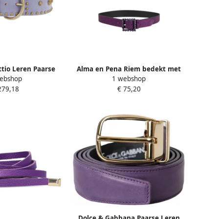
tio Leren Paarse
Alma en Pena Riem bedekt met
ebshop
1 webshop
in Italië Purple
strass Purple Dames
279,18
€ 75,20
ames
Dolce & Gabbana Paarse Leren