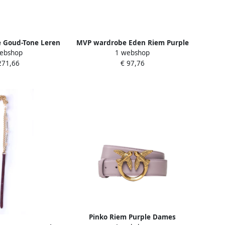
 Goud-Tone Leren
MVP wardrobe Eden Riem Purple
ebshop
1 webshop
rple Dames
Dames
271,66
€ 97,76
Pinko Riem Purple Dames