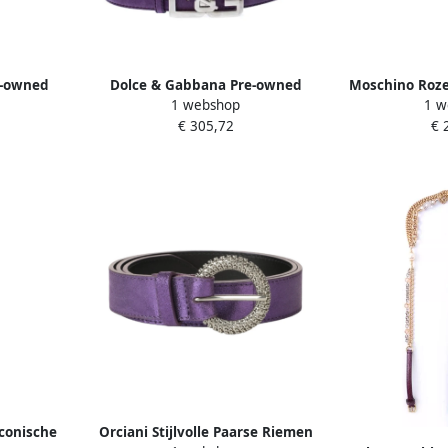
e-owned
Dolce & Gabbana Pre-owned
Moschino Roze
1 webshop
1 w
e Dames
Leather belts Purple Dames
Riem Pu
€ 305,72
€ 
conische
Orciani Stijlvolle Paarse Riemen