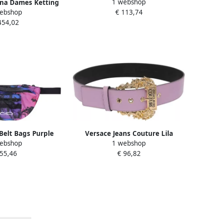
1 webshop
na Dames Ketting
ebshop
€ 113,74
Purple Dames
454,02
elt Bags Purple
Versace Jeans Couture Lila
ebshop
1 webshop
eren
Riemen voor Stijlvolle Outfits
 55,46
€ 96,82
Purple Dames