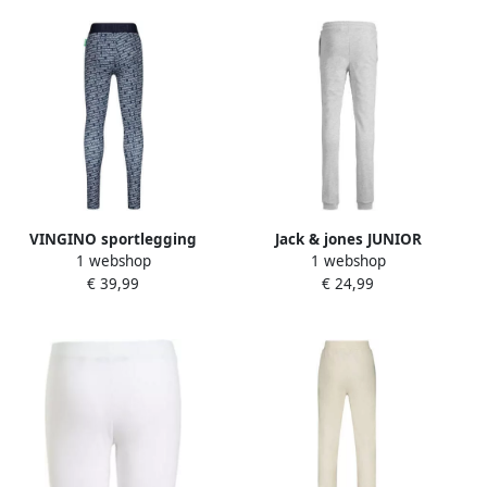
VINGINO sportlegging
Jack & jones JUNIOR
1 webshop
1 webshop
Shelby met all over print
joggingbroek JPSTGORDON
€ 39,99
€ 24,99
wit donkerblauw
JJSWIFT met logo wit
Sportbroek Meisjes
melange Jongens Sweat 128
Polyester 128