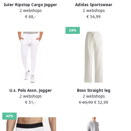
Iuter Ripstop Cargo Jogger
Adidas Sportswear
2 webshops
2 webshops
Broek Beige Heren
Joggingbroek met
€ 68,-
€ 54,99
elastische band en
tunnelkoord
24%
U.s. Polo Assn. Jogger
Boss Straight leg
2 webshops
2 webshops
Sportbroek White Heren
sweatpants met
€ 51,-
€ 69,99
€ 52,99
tunnelkoord
42%