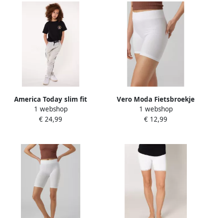
America Today slim fit
Vero Moda Fietsbroekje
1 webshop
1 webshop
joggingbroek Car Jr wit
VMJACKIE SEAMLESS MINI
€ 24,99
€ 12,99
Meisjes Katoen Effen 134
SHORTS GA NOOS
140