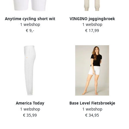
Anytime cycling short wit
VINGINO joggingbroek
1 webshop
1 webshop
Korte broek Meisjes Katoen
Sasto grijswit Jongens
€ 9,-
€ 17,99
Effen 158 164
Sweat Effen 128
America Today
Base Level Fietsbroekje
1 webshop
1 webshop
joggingbroek wit Meisjes
Keilani met kanten rand
€ 35,99
€ 34,95
Sweat Effen 122 128
(set 2-delig)