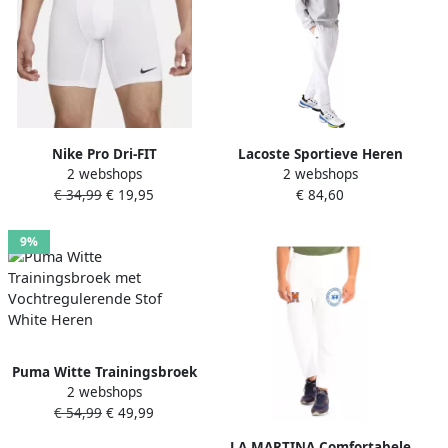
Nike Pro Dri-FIT
Lacoste Sportieve Heren
2 webshops
2 webshops
fitnessshorts voor heren
Tracksuits Track Broeken
€ 34,99
€ 19,95
€ 84,60
Wit
White Heren
9%
Puma Witte Trainingsbroek
2 webshops
met Vochtregulerende Stof
€ 54,99
€ 49,99
White Heren
LA MARTINA Comfortabele