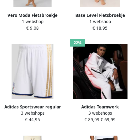
Vero Moda Fietsbroekje
Base Level Fietsbroekje
1 webshop
1 webshop
VMJACKIE SHORTS
Keilani In zachte en
€ 9,08
€ 18,95
SEAMLESS GA NOOS
elastische viscosekwaliteit
22%
Adidas Sportswear regular
Adidas Teamwork
3 webshops
3 webshops
fit tricot-short met
Geïnspireerde Witte
€ 44,95
€ 89,99
€ 69,99
contraststrepen model
Sportieve Broek White
'ITALIEN 26'
Heren