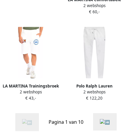
2 webshops
en veelzijdige jogger
€ 60,-
sportbroek White Heren
LA MARTINA Trainingsbroek
Polo Ralph Lauren
2 webshops
2 webshops
11M087-FP533-00018
Trainingsbroek BAS DE
€ 43,-
€ 122,20
JOGGING EN DOUBLE KNIT
TECH
Pagina 1 van 10