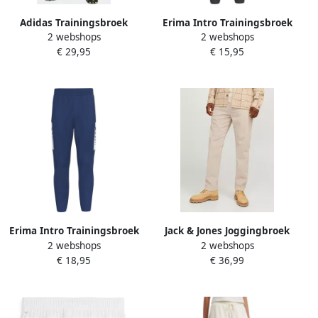
Adidas Trainingsbroek
Erima Intro Trainingsbroek
2 webshops
2 webshops
SPODNIE
Junior
€ 29,95
€ 15,95
ENT26YJZ6549GRANAT
Erima Intro Trainingsbroek
Jack & Jones Joggingbroek
2 webshops
2 webshops
Senior
JPSTKANE CORDUROY
€ 18,95
€ 36,99
JOGGER SN