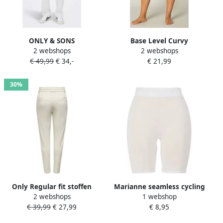
ONLY & SONS
Base Level Curvy
2 webshops
2 webshops
Trainingsbroek ONSSINUS
Fietsbroekje AVA met
€ 49,99
€ 34,-
€ 21,99
LOOSE 0007 COT LIN PANT
kanten randje
NOOS
30%
Only Regular fit stoffen
Marianne seamless cycling
2 webshops
1 webshop
broek in viscosemix model
short wit
€ 39,99
€ 27,99
€ 8,95
'POPTRASH LIFE EASY'