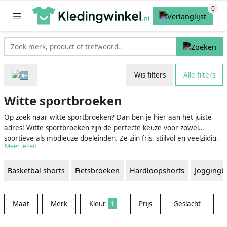
Wis filters
Alle filters
Witte sportbroeken
Op zoek naar witte sportbroeken? Dan ben je hier aan het juiste
adres! Witte sportbroeken zijn de perfecte keuze voor zowel
sportieve als modieuze doeleinden. Ze zijn fris, stijlvol en veelzijdig,
Meer lezen
waardoor ze geschikt zijn voor verschillende activiteiten en sporten.
Of je nu aan fitness, hardlopen, yoga of een teamsport doet, een
Basketbal shorts
Fietsbroeken
Hardloopshorts
Joggingb
witte sportbroek biedt comfort en flexibiliteit zonder in te boeten
aan stijl. Lees snel verder voor meer informatie en tips over het
vinden van de juiste witte sportbroek voor jou.
Maat
Merk
Kleur
1
Prijs
Geslacht
M