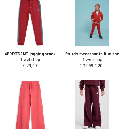
4PRESIDENT Joggingbroek
Sturdy sweatpants Run the
1 webshop
1 webshop
Gavrin Red
Day rood
€ 29,99
€ 39,99
€ 20,-