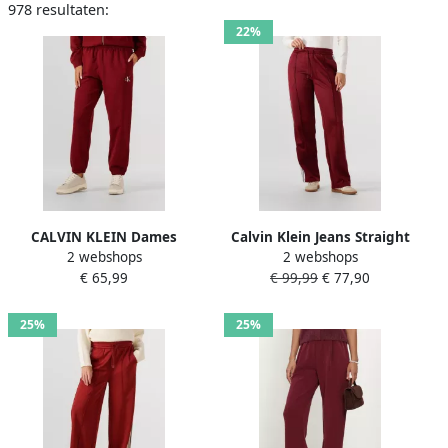
978 resultaten:
22%
CALVIN KLEIN Dames
Calvin Klein Jeans Straight
2 webshops
2 webshops
Broeken Monologo French
fit sweatpants met
€ 65,99
€ 99,99
€ 77,90
Terry Jogger Bordeaux
contraststrepen model
'Terry'
25%
25%