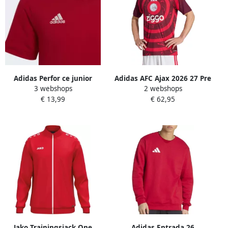
Adidas Perfor ce junior
Adidas AFC Ajax 2026 27 Pre
3 webshops
2 webshops
voetbalshirt rood Sport t-
Match Shirt Rood- Heren
€ 13,99
€ 62,95
shirt Katoen V-hals 116
Rood
Jako Trainingsjack One
Adidas Entrada 26