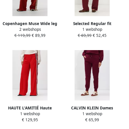
Copenhagen Muse Wide leg
Selected Regular fit
2 webshops
1 webshop
sweatpants met
sweatbroek van modalmix
€ 119,99
€ 89,99
€ 69,99
€ 52,45
tunnelkoord model 'ADA'
model 'TENNY'
HAUTE L'AMITIÉ Haute
CALVIN KLEIN Dames
1 webshop
1 webshop
L'Amitié Dames Broeken
Broeken Archive Logo
€ 129,95
€ 65,99
Baggy Rn Track Tall Pants
French Terry Slim J
Rood
Bordeaux