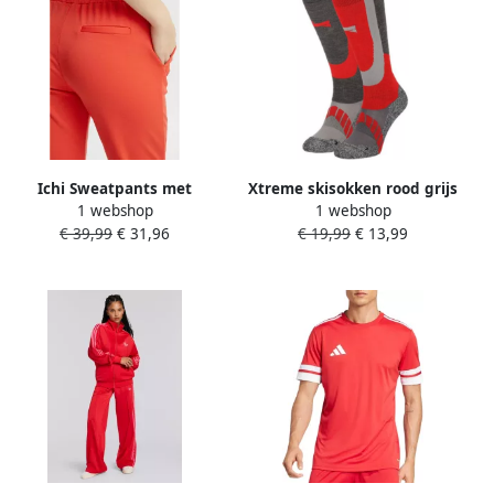
Ichi Sweatpants met
Xtreme skisokken rood grijs
1 webshop
1 webshop
tunnelkoord model 'KATE'
(set van 2)
€ 39,99
€ 31,96
€ 19,99
€ 13,99