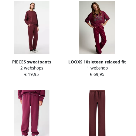
PIECES sweatpants
LOOXS 10sixteen relaxed fit
2 webshops
1 webshop
PCCHILLI donkerrood
sweatpant met plooien en
€ 19,95
€ 69,95
krijtstreep donkerrood