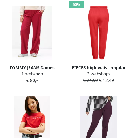
50%
TOMMY JEANS Dames
PIECES high waist regular
1 webshop
3 webshops
Broeken Tjw Archive Track
fit sweatpants PCCHILLI
€ 80,-
€ 24,99
€ 12,49
Pant Rood
rood