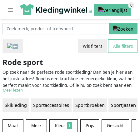
Wis filters
Alle filters
Rode sport
Op zoek naar de perfecte rode sportkleding? Dan ben je hier aan
het juiste adres! Rood is een krachtige en energieke kleur, wat het
perfect maakt voor sportkleding. Of je nu op zoek bent naar een
Meer lezen
rood sportshirt, een rode sportbroek, of zelfs rode sportschoenen,
onze vergelijkingswebsite helpt je bij het vinden van de perfecte
Skikleding
Sportaccessoires
Sportbroeken
Sportjassen
rode sportkleding tegen de beste prijs.
Maat
Merk
Kleur
1
Prijs
Geslacht
M