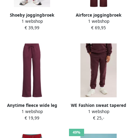
Shoeby joggingbroek
Airforce joggingbroek
1 webshop
1 webshop
donkerrood
donkerrood
€ 39,99
€ 69,95
Anytime fleece wide leg
WE Fashion sweat tapered
1 webshop
1 webshop
joggingbroek bordeaux
joggingbroek donkerrood
€ 19,99
€ 25,-
49%