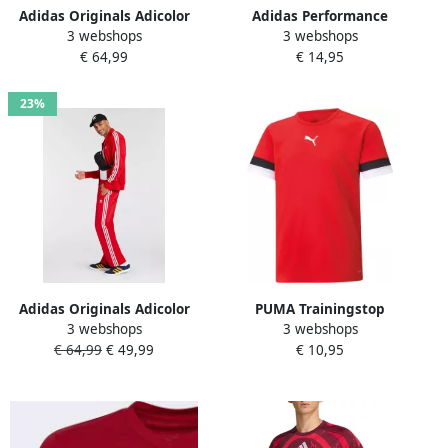
Adidas Originals Adicolor
Adidas Performance
3 webshops
3 webshops
Classic Firebird Loose Track
Voetbalshirt SQUA25 JSY M
€ 64,99
€ 14,95
Top Women Hoodies &
Sweaters rood Maat XS
Kleding
23%
Adidas Originals Adicolor
PUMA Trainingstop
3 webshops
3 webshops
Firebird Jogging Broek
TEAMRISE JERSEY JR
€ 64,99
€ 49,99
€ 10,95
Trainingsbroeken Heren
better scarlet white maat: S
beschikbare maaten:S XL