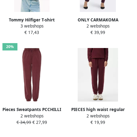
Tommy Hilfiger T-shirt
ONLY CARMAKOMA
3 webshops
2 webshops
ESSENTIAL TEE Kinderen
Joggingbroek
€ 17,43
€ 39,99
Kids Junior MiniMe voor
CARGOLDTRASH LIFE
jongens en meisjes
CLASSIC PANT NOOS
20%
Pieces Sweatpants PCCHILLI
PIECES high waist regular
2 webshops
2 webshops
HW WASHED SWEAT PANTS
fit sweatpants PCCHILLI
€ 34,99
€ 27,99
€ 19,99
NOOS BC
donkerrood