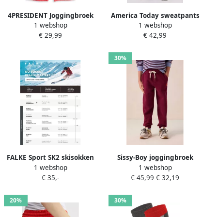
4PRESIDENT Joggingbroek
America Today sweatpants
1 webshop
1 webshop
Rita Mid red fluor
donkerrood
€ 29,99
€ 42,99
30%
FALKE Sport SK2 skisokken
Sissy-Boy joggingbroek
1 webshop
1 webshop
bordeauxrood
donkerrood
€ 35,-
€ 45,99
€ 32,19
20%
30%