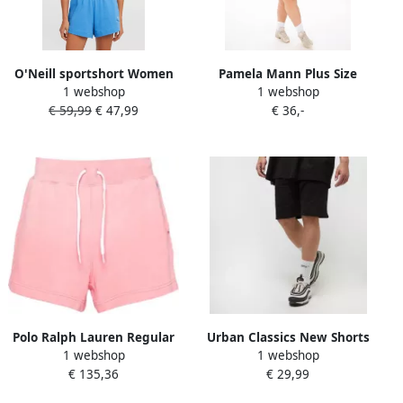
O'Neill sportshort Women
Pamela Mann Plus Size
1 webshop
1 webshop
of the Wave blauw
sportshort zwart
€ 59,99
€ 47,99
€ 36,-
Polo Ralph Lauren Regular
Urban Classics New Shorts
1 webshop
1 webshop
fit sweatshorts met
Sportshorts Kleding Black
€ 135,36
€ 29,99
elastische band
maat: XXL beschikbare
maaten:XS S M L XL XXL