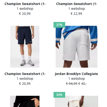
Champion Sweatshort (1-
Champion Sweatshort (1-
1 webshop
1 webshop
delig)
delig)
€ 20,99
€ 22,99
27%
Champion Sweatshort (1-
Jordan Brooklyn Collegiate
1 webshop
1 webshop
delig)
Shorts Men Sportshorts
€ 20,99
€ 54,99
€ 40,-
grijs Maat XL Kleding
33%