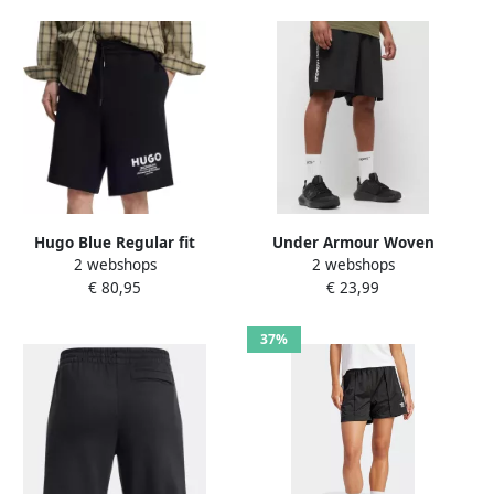
Hugo Blue Regular fit
Under Armour Woven
2 webshops
2 webshops
sweatshorts van puur
Wordmark Shorts Men
€ 80,95
€ 23,99
katoen model 'NOMARIO'
Sportshorts zwart Maat XL
Kleding
37%