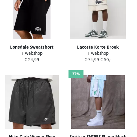
Lonsdale Sweatshort
Lacoste Korte Broek
1 webshop
1 webshop
FENCOTE (1-delig)
PRINTED DIAMOND TAFFETA
€ 24,99
€ 74,99
€ 50,-
TENNIS SHORTS
37%
Nike Club Woven Flow
Sprite x SNIPES Flame Mesh