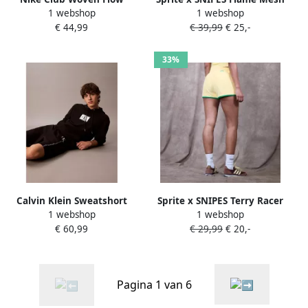
1 webshop
1 webshop
Emboss Reisse Men
Shorts Men Sportshorts
€ 44,99
€ 39,99
€ 25,-
Sportshorts zwart Maat XL
blauw Maat XXL Kleding
Kleding
33%
Calvin Klein Sweatshort
Sprite x SNIPES Terry Racer
1 webshop
1 webshop
400GSM TRRY SPRTSWR
Shorts Wo Sportshorts geel
€ 60,99
€ 29,99
€ 20,-
Maat XS Kleding
Pagina 1 van 6