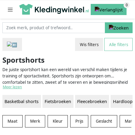
Wis filters
Alle filters
Sportshorts
De juiste sportshort kan een wereld van verschil maken tijdens je
training of sportactiviteit. Sportshorts zijn ontworpen om
comfortabel te zitten, zweet af te voeren en je bewegingsvrijheid
Meer lezen
te bieden. Of je nu hardloopt, voetbalt, tennist of een andere sport
beoefent, deze korte broeken zijn onmisbaar in je sportgarderobe.
Basketbal shorts
Fietsbroeken
Fleecebroeken
Hardloopb
Ze zijn beschikbaar in verschillende designs, materialen, en maten,
geschikt voor zowel mannen als vrouwen.
Maat
Merk
Kleur
Prijs
Geslacht
Mater