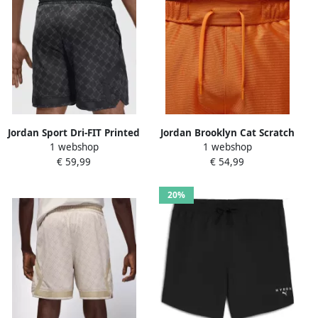
Jordan Sport Dri-FIT Printed
Jordan Brooklyn Cat Scratch
1 webshop
1 webshop
Diamond Shorts Men
Shorts Men Sportshorts
€ 59,99
€ 54,99
Sportshorts zwart Maat XL
oranje Maat XL Kleding
Kleding
20%