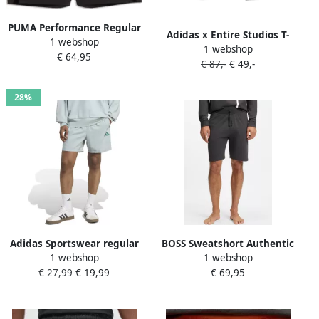
PUMA Performance Regular
Adidas x Entire Studios T-
1 webshop
fit sportshorts met
1 webshop
shirt met lange mouwen en
€ 64,95
labelprint
€ 87,-
€ 49,-
logoprint Zwart
28%
Adidas Sportswear regular
BOSS Sweatshort Authentic
1 webshop
1 webshop
fit sportshorts met
€ 27,99
€ 19,99
€ 69,95
contrasterende strepen
model 'CHELSEA'