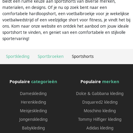
biedt een ruime keuze aan sportshorts van diverse merken,
materialen, en designs. Of je nu op zoek bent naar een
comfortabele hardloopshort, een voetbalbroekje voor je wekelijkse
voetbalwedstrijd of een veelzijdige short voor fitness, je vindt het bij
ons. Kom naar onze website en ontdek het aanbod om jouw ideale
sportshort te vinden, en geniet van een comfortabele en stijlvolle
sportervaring!
Sportkleding
Sportbroeken
Sportshorts
Populaire
categorieën
Populaire
merken
Dameskleding
Dolce & Gabbana kleding
Herenkleding
Dsquared2 kleding
Meisjeskleding
Moschino kleding
Jongenskleding
Tommy Hilfiger kleding
Babykleding
Adidas kleding