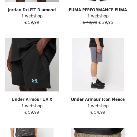
Jordan Dri-FIT Diamond
PUMA PERFORMANCE PUMA
1 webshop
1 webshop
Shorts Men Sportshorts
x HYROX Regular Fit
€ 59,99
€ 49,99
€ 39,95
beige Maat XL Kleding
sportshorts van ultralicht
materiaal
Under Armour UA X
Under Armour Icon Fleece
1 webshop
1 webshop
MANSORY Challenger
Short Taping Men
€ 59,99
€ 54,99
Shorts Men Sportshorts
Sportshorts grijs Maat XL
zwart Maat XL Kleding
Kleding