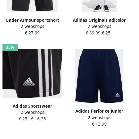
Under Armour sportshort
Adidas Originals adicolor
2 webshops
2 webshops
zwart Sportbroek Jongens
Firebird Short Women
€ 27,99
€ 39,99
€ 25,-
Katoen Effen 152
Sportshorts zwart Maat XS
Kleding
35%
Adidas Sportswear
Adidas Perfor ce Junior
2 webshops
sportshort zwart wit
2 webshops
sportshort donkerblauw
€ 25,-
€ 16,25
Sportbroek Polyester 140
€ 13,99
Sportbroek Polyester 140