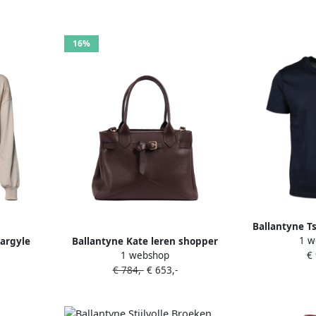
16%
Ballantyne T
1 w
 argyle
Ballantyne Kate leren shopper
1 webshop
€
Bruin
€ 784,-
€ 653,-