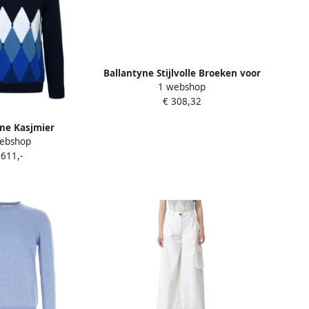
Ballantyne Stijlvolle Broeken voor
1 webshop
Mannen en Vrouwen Gray Dames
€ 308,32
ne Kasjmier
ebshop
n Trui Blue Heren
 611,-