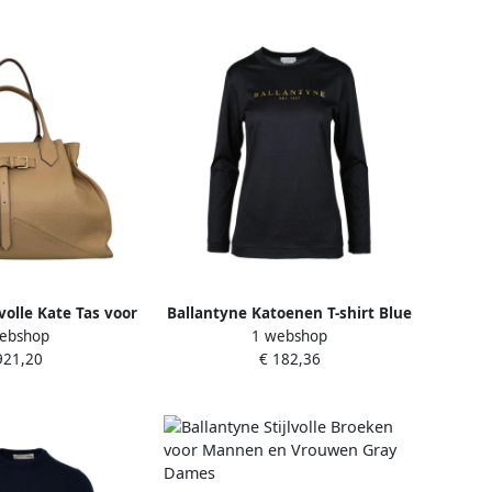
lvolle Kate Tas voor
Ballantyne Katoenen T-shirt Blue
ebshop
1 webshop
uwen Brown Dames
Dames
921,20
€ 182,36