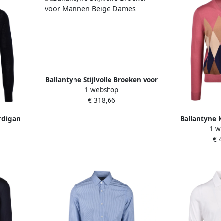
Ballantyne Stijlvolle Broeken voor
1 webshop
Mannen Beige Dames
€ 318,66
rdigan
Ballantyne 
1 w
ren
Gebreide Trui
€ 