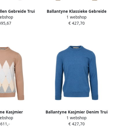
len Gebreide Trui
Ballantyne Klassieke Gebreide
ebshop
1 webshop
olor Heren
Trui Beige Heren
495,67
€ 427,70
ne Kasjmier
Ballantyne Kasjmier Denim Trui
ebshop
1 webshop
 Trui Beige Heren
Geribbelde Kraag Blue Heren
 611,-
€ 427,70