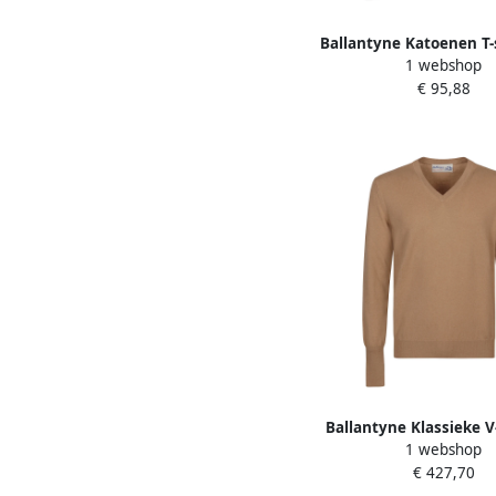
Ballantyne Katoenen T-
1 webshop
Heren
€ 95,88
Ballantyne Klassieke V-
1 webshop
Beige Heren
€ 427,70