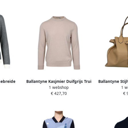
Gebreide
Ballantyne Kasjmier Duifgrijs Trui
Ballantyne Stij
1 webshop
1 w
es
Gray Heren
Modieuze Vro
€ 427,70
€ 