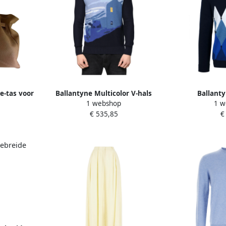
te-tas voor
Ballantyne Multicolor V-hals
Ballanty
1 webshop
1 w
n Dames
Katoenen Trui Multicolor Heren
Diamantpatroo
€ 535,85
€