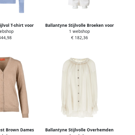
jlvol T-shirt voor
Ballantyne Stijlvolle Broeken voor
ebshop
1 webshop
ouwen Blue Heren
Mannen en Vrouwen White
344,98
€ 182,36
Dames
est Brown Dames
Ballantyne Stijlvolle Overhemden