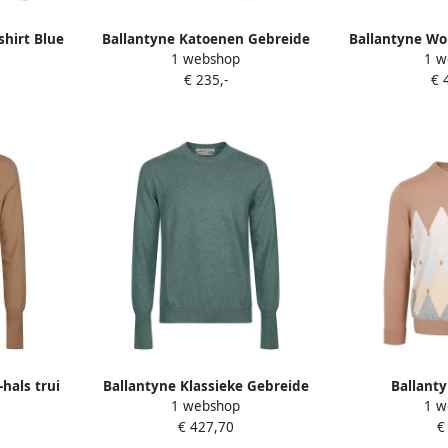
shirt Blue
Ballantyne Katoenen Gebreide
Ballantyne Wol
1 webshop
1 w
Trui Blue Heren
Multic
€ 235,-
€ 
hals trui
Ballantyne Klassieke Gebreide
Ballanty
1 webshop
1 w
Trui Green Heren
Diamantpatroon
€ 427,70
€