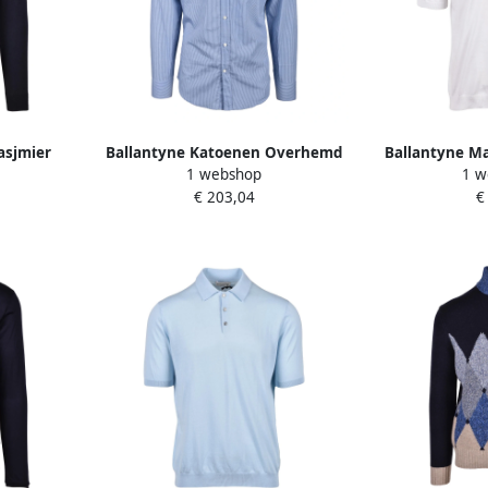
asjmier
Ballantyne Katoenen Overhemd
Ballantyne Ma
1 webshop
1 w
lor Heren
Blue Heren
€ 203,04
€