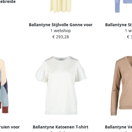
Gebreide
eren
Ballantyne Stijlvolle Gonne voor
Ballantyne Sti
1 webshop
1 w
een trendy look Beige Dames
mannen en vr
€ 293,28
€ 
ruien voor
Ballantyne Katoenen T-shirt
Ballantyne V