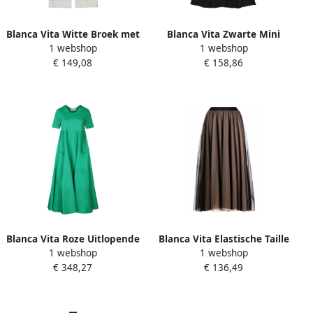
Blanca Vita Witte Broek met
Blanca Vita Zwarte Mini
1 webshop
1 webshop
Satijnen Banden White
Jurk Elegant Knoopsluiting
€ 149,08
€ 158,86
Dames
Black Dames
Blanca Vita Roze Uitlopende
Blanca Vita Elastische Taille
1 webshop
1 webshop
Jurk Green Dames
Rok Gemaakt in Italië
€ 348,27
€ 136,49
Brown Dames