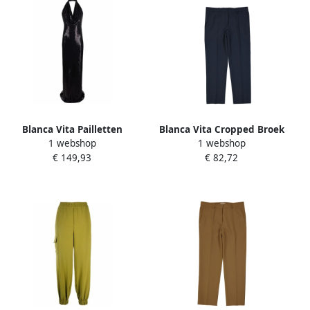
Blanca Vita Pailletten
Blanca Vita Cropped Broek
1 webshop
1 webshop
Versierde Lange Jurk met
met Zakken en Riem Blue
€ 149,93
€ 82,72
Strikdetail Black Dames
Dames