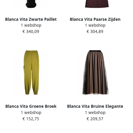
Blanca Vita Zwarte Paillet
Blanca Vita Paarse Zijden
1 webshop
1 webshop
Lange Jurk Vrouwen Black
Slip Midi Jurk Purple Dames
€ 340,09
€ 304,89
Dames
Blanca Vita Groene Broek
Blanca Vita Bruine Elegante
1 webshop
1 webshop
voor Vrouwen Green Dames
Rok Dameskleding Brown
€ 152,75
€ 209,57
Dames