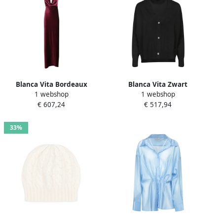
Blanca Vita Bordeaux
Blanca Vita Zwart
1 webshop
1 webshop
Wikkeljurk Aw24 Brown
Topkleding voor Vrouwen
€ 607,24
€ 517,94
Dames
Aw24 Black Dames
33%