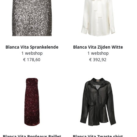
Blanca Vita Sprankelende
Blanca Vita Zijden Witte
1 webshop
1 webshop
Beige Pailletten Rok Beige
Blouse Chique Halsstrik
€ 178,60
€ 392,92
Dames
White Dames
Blanca Vita Bordeaux Paillet
Blanca Vita Zwarte shirt