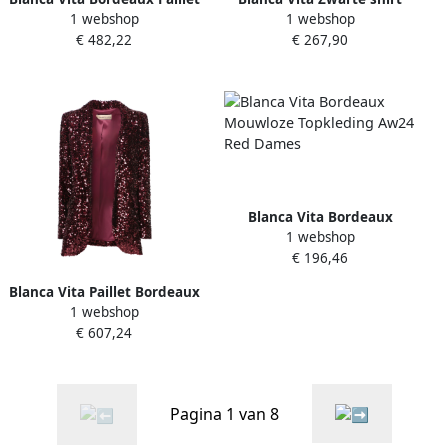
1 webshop
1 webshop
Avondjurk Multicolor
voor vrouwen Black Dames
€ 482,22
€ 267,90
Dames
Blanca Vita Bordeaux
1 webshop
Mouwloze Topkleding Aw24
€ 196,46
Red Dames
Blanca Vita Paillet Bordeaux
1 webshop
Jas Aw24 Brown Dames
€ 607,24
Pagina 1 van 8