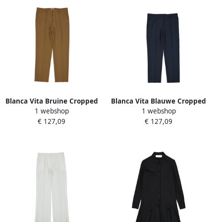
Blanca Vita Bruine Cropped
Blanca Vita Blauwe Cropped
1 webshop
1 webshop
Broek Damesmode Brown
Broek Damesmode Blue
€ 127,09
€ 127,09
Dames
Dames