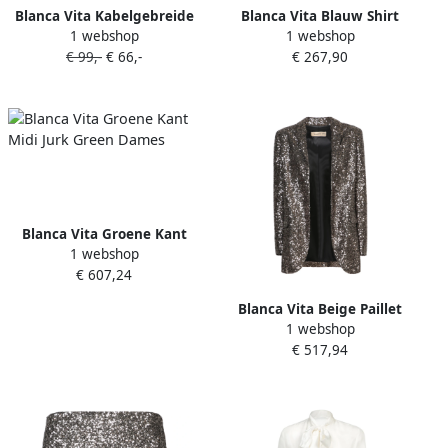
Blanca Vita Kabelgebreide
Blanca Vita Blauw Shirt
1 webshop
1 webshop
muts Wit
Dameskleding Blue Dames
€ 99,-
€ 66,-
€ 267,90
Blanca Vita Groene Kant
1 webshop
Midi Jurk Green Dames
€ 607,24
Blanca Vita Beige Paillet
1 webshop
Sjaal Jas Beige Dames
€ 517,94