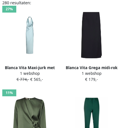
280 resultaten:
27%
Blanca Vita Maxi-jurk met
Blanca Vita Grega midi-rok
1 webshop
1 webshop
hoge hals Blauw
Zwart
€ 774,-
€ 565,-
€ 179,-
11%