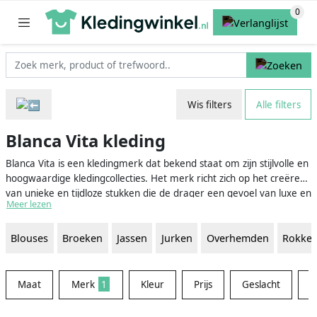
Wis filters
Alle filters
Blanca Vita kleding
Blanca Vita is een kledingmerk dat bekend staat om zijn stijlvolle en
hoogwaardige kledingcollecties. Het merk richt zich op het creëren
van unieke en tijdloze stukken die de drager een gevoel van luxe en
Meer lezen
verfijning geven. Blanca Vita combineert de nieuwste modetrends
met klassieke elementen, zodat je er altijd stijlvol uitziet met kleding
Blouses
Broeken
Jassen
Jurken
Overhemden
Rokke
van dit merk.
Maat
Merk
1
Kleur
Prijs
Geslacht
M