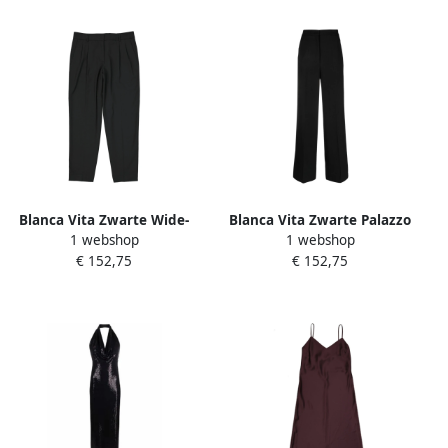
Blanca Vita Zwarte Wide-
Blanca Vita Zwarte Palazzo
1 webshop
1 webshop
Leg Broek Dameskleding
Broek Dameskleding Black
€ 152,75
€ 152,75
Black Dames
Dames