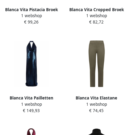
Blanca Vita Pistacia Broek
Blanca Vita Cropped Broek
1 webshop
1 webshop
Elastische Taille Vrouwen
met Zakken en Rits Brown
€ 99,26
€ 82,72
Green Dames
Dames
Blanca Vita Pailletten
Blanca Vita Elastane
1 webshop
1 webshop
versierde lange jurk met
Leggings met Elastische
€ 149,93
€ 74,45
strikdetail Blue Dames
Taille Green Dames