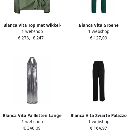
Blanca Vita Top met wikkel-
Blanca Vita Groene
1 webshop
1 webshop
design Groen
Getailleerde Broek
€ 278,-
€ 247,-
€ 127,09
Dameskleding Green Dames
Blanca Vita Pailletten Lange
Blanca Vita Zwarte Palazzo
1 webshop
1 webshop
Jurk Zilver Gray Dames
Broek Black Dames
€ 340,09
€ 164,97