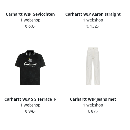
Carhartt WIP Gevlochten
Carhartt WIP Aaron straight
1 webshop
1 webshop
sleutelhanger Bruin
jeans Blauw
€ 60,-
€ 132,-
Carhartt WIP S S Terrace T-
Carhartt WIP Jeans met
1 webshop
1 webshop
shirt met logoprint Zwart
wijde pijpen Wit
€ 94,-
€ 87,-