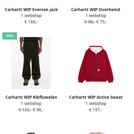
Carhartt WIP Everson jack
Carhartt WIP Overhemd
1 webshop
1 webshop
met borstzakken Zwart
met patroon Blauw
€ 189,-
€ 98,-
€ 75,-
20%
Carhartt WIP Ribfluwelen
Carhartt WIP Active Sweat
1 webshop
1 webshop
broek met zak Bruin
hoodie Rood
€ 123,-
€ 98,-
€ 197,-