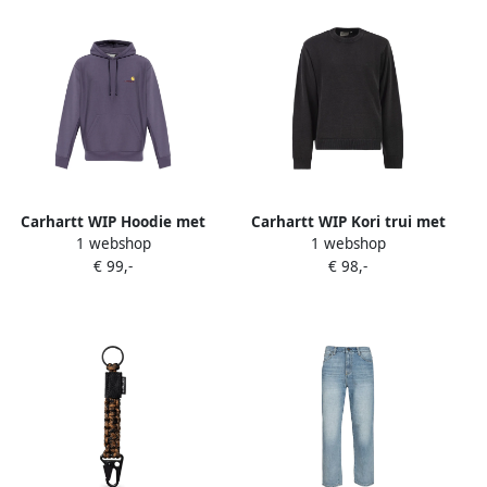
Carhartt WIP Hoodie met
Carhartt WIP Kori trui met
1 webshop
1 webshop
geborduurd logo Paars
geborduurd logo en ronde
€ 99,-
€ 98,-
hals Grijs