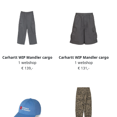
Carhartt WIP Mandler cargo
Carhartt WIP Mandler cargo
1 webshop
1 webshop
broek met logopatch Grijs
shorts Grijs
€ 139,-
€ 131,-