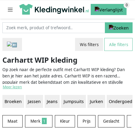
Wis filters
Alle filters
Carhartt WIP kleding
Op zoek naar de perfecte outfit met Carhartt WIP kleding? Dan
ben je hier aan het juiste adres. Carhartt WIP is een razend
populair merk dat bekendstaat om zijn kwalitatieve en stijlvolle
Meer lezen
kleding en accessoires. Of je nu op zoek bent naar een
comfortabele hoodie, een warme jas of een tijdloze jeans, bij ons
Broeken
Jassen
Jeans
Jumpsuits
Jurken
Ondergoed
vind je een uitgebreid aanbod van Carhartt WIP items om je
garderobe mee aan te vullen. Zo kun je eenvoudig en overzichtelijk
de beste prijs en het ideale kledingstuk vinden.
Maat
Merk
1
Kleur
Prijs
Geslacht
M