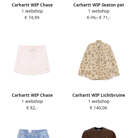
Carhartt WIP Chase
Carhartt WIP Seaton pet
1 webshop
1 webshop
Sweatshirt Men Hoodies &
Zwart
€ 74,99
€ 75,-
€ 71,-
Sweaters groen Maat S
Kleding
Carhartt WIP Chase
Carhartt WIP Lichtbruine
1 webshop
1 webshop
zwembroek Roze
Overhemd met Logo Brown
€ 82,-
€ 140,06
Heren