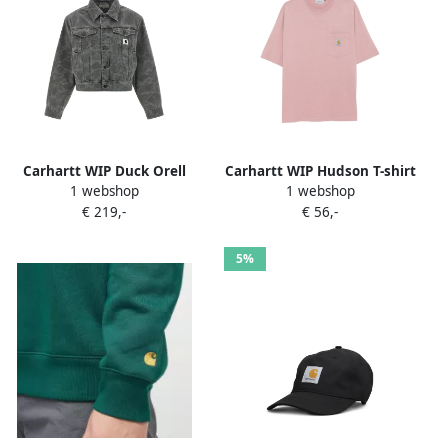
Carhartt WIP Duck Orell
Carhartt WIP Hudson T-shirt
1 webshop
1 webshop
jack Grijs
met zak Roze
€ 219,-
€ 56,-
5%