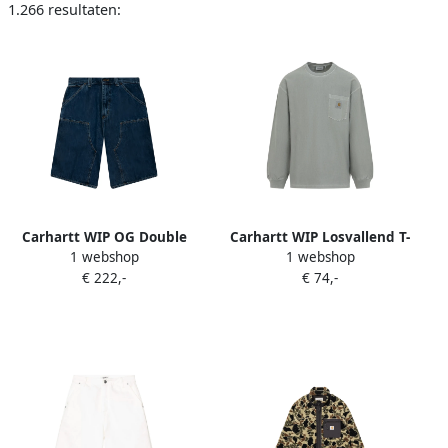
1.266 resultaten:
Carhartt WIP OG Double
Carhartt WIP Losvallend T-
1 webshop
1 webshop
Knee shorts Blauw
shirt met lange mouwen en
€ 222,-
€ 74,-
zak Groen