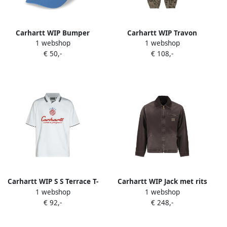
Carhartt WIP Bumper
Carhartt WIP Travon
1 webshop
1 webshop
Sticker honkbalpet met
trainingsbroek Groen
€ 50,-
€ 108,-
geborduurd logo Blauw
Carhartt WIP S S Terrace T-
Carhartt WIP Jack met rits
1 webshop
1 webshop
shirt met logoprint Wit
Bruin
€ 92,-
€ 248,-