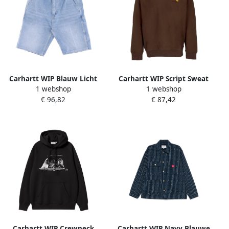
Carhartt WIP Blauw Licht
Carhartt WIP Script Sweat
1 webshop
1 webshop
Gewassen Korte Jeans Blue
Crewneck Sweatshirt Soft
€ 96,82
€ 87,42
Heren
Fit Brown Heren
Carhartt WIP Crewneck
Carhartt WIP Navy Blauwe