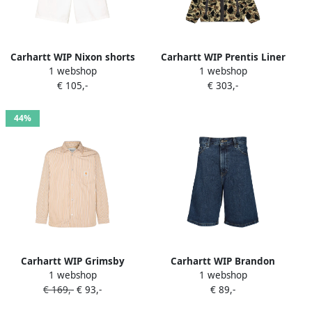
Carhartt WIP Nixon shorts
Carhartt WIP Prentis Liner
1 webshop
1 webshop
Wit
trui met camouflage-
€ 105,-
€ 303,-
jacquard Beige
44%
Carhartt WIP Grimsby
Carhartt WIP Brandon
1 webshop
1 webshop
gestreept overhemd Beige
denim knielange shorts
€ 169,-
€ 93,-
€ 89,-
Blauw