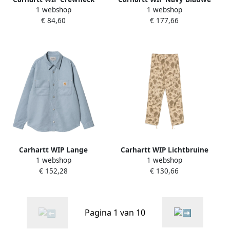
1 webshop
1 webshop
Sweatshirt Black Heren
Knoopsluiting
€ 84,60
€ 177,66
Buitenkleding Jas Blue
Heren
Carhartt WIP Lange
Carhartt WIP Lichtbruine
1 webshop
1 webshop
mouwen overhemd Blue
Cargo Broek met Zakken
€ 152,28
€ 130,66
Heren
Brown Heren
Pagina 1 van 10