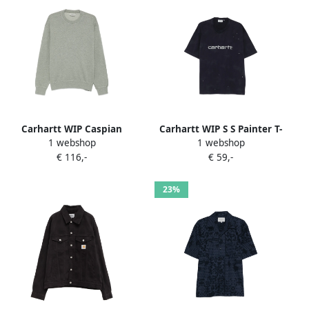
Carhartt WIP Caspian
Carhartt WIP S S Painter T-
1 webshop
1 webshop
sweater met logopatch
shirt met logoprint Blauw
€ 116,-
€ 59,-
Groen
23%