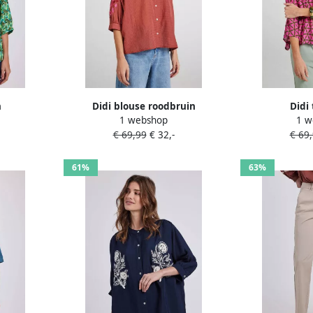
n
Didi blouse roodbruin
Didi
1 webshop
1 w
€ 69,99
€ 32,-
€ 69
61%
63%