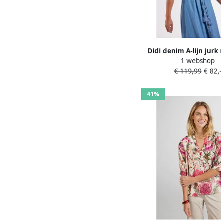
Didi denim A-lijn jur
1 webshop
blue denim
€ 119,99
€ 82,
41%