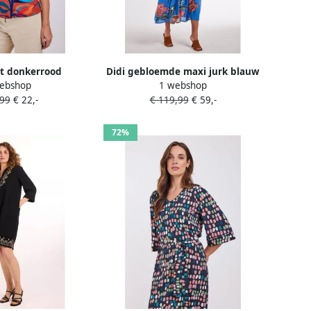
irt donkerrood
Didi gebloemde maxi jurk blauw
ebshop
1 webshop
,99
€ 22,-
€ 119,99
€ 59,-
72%