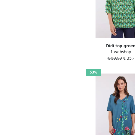
Didi top groe
1 webshop
€ 59,99
€ 35,-
53%