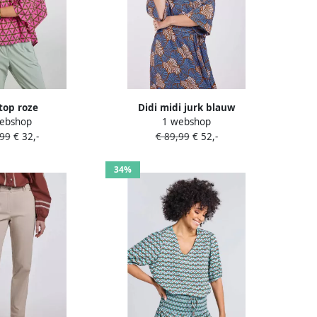
 top roze
Didi midi jurk blauw
ebshop
1 webshop
,99
€ 32,-
€ 89,99
€ 52,-
34%