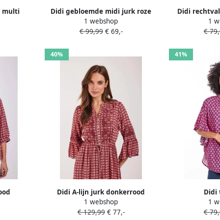
 multi
Didi gebloemde midi jurk roze
Didi rechtva
1 webshop
1 w
borduur
€ 99,99
€ 69,-
€ 79
40%
41%
ood
Didi A-lijn jurk donkerrood
Didi
1 webshop
1 w
€ 129,99
€ 77,-
€ 79