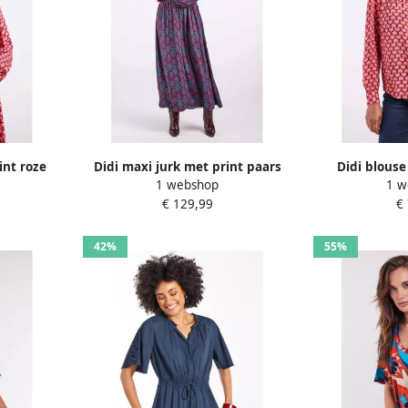
int roze
Didi maxi jurk met print paars
Didi blouse
1 webshop
1 w
€ 129,99
€
42%
55%