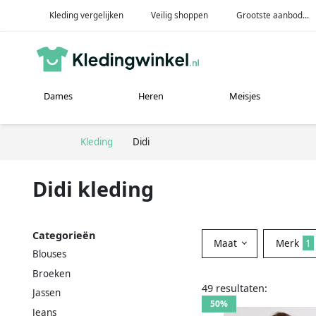
Kleding vergelijken
Veilig shoppen
Grootste aanbod...
Dames
Heren
Meisjes
Kleding
Didi
Didi kleding
Categorieën
Maat
Merk
1
Blouses
Broeken
49 resultaten:
Jassen
50%
Jeans