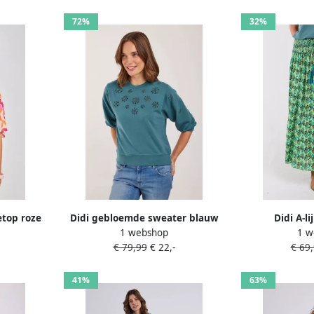
72%
32%
etop roze
Didi gebloemde sweater blauw
Didi A-l
1 webshop
1 w
€ 79,99
€ 22,-
€ 69
41%
63%