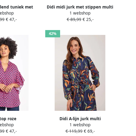
llend tuniek met
Didi midi jurk met stippen multi
ebshop
1 webshop
sels zwart
,99
€ 47,-
€ 89,99
€ 25,-
42%
 top roze
Didi A-lijn jurk multi
ebshop
1 webshop
,99
€ 47,-
€ 119,99
€ 69,-