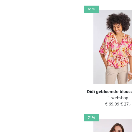
61%
Didi gebloemde blous
1 webshop
€ 69,99
€ 27,-
71%