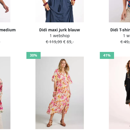
k medium
Didi maxi jurk blauw
Didi T-sh
1 webshop
1 w
-
€ 119,99
€ 69,-
€ 49
30%
41%