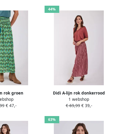
44%
ijn rok groen
Didi A-lijn rok donkerrood
ebshop
1 webshop
,99
€ 47,-
€ 69,99
€ 39,-
63%