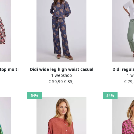
top multi
Didi wide leg high waist casual
Didi regul
1 webshop
1 w
broek bruin
€ 59,99
€ 35,-
€ 79
54%
54%