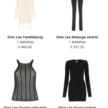
Dion Lee Tweekleurig
Dion Lee Melange zwarte
1 webshop
1 webshop
viscose blend jurk Beige
polyester blend broek
€ 460,60
€ 357,20
Dames
Zwart Dames
Dion Lee Zwarte gehaakte
Dion Lee Zwart stretch