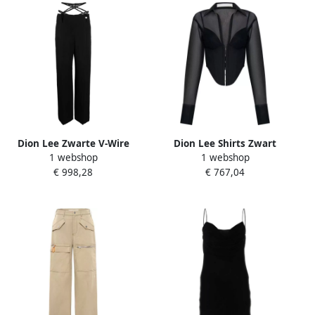
Dion Lee Zwarte V-Wire
Dion Lee Shirts Zwart
1 webshop
1 webshop
Straight-Leg Broek Black
Dames
€ 998,28
€ 767,04
Dames