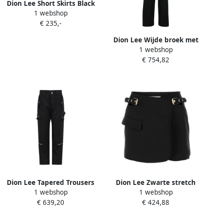
Dion Lee Short Skirts Black
1 webshop
Dames
€ 235,-
Dion Lee Wijde broek met
1 webshop
haakdetails Black Dames
€ 754,82
Dion Lee Tapered Trousers
Dion Lee Zwarte stretch
1 webshop
1 webshop
Black Dames
mini rok Black Dames
€ 639,20
€ 424,88