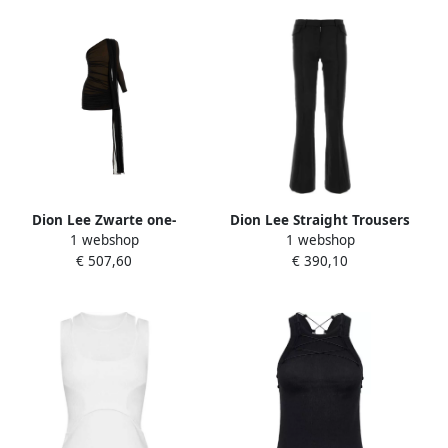
Dion Lee Zwarte one-
Dion Lee Straight Trousers
1 webshop
1 webshop
shoulder jurk Black Dames
Zwart Dames
€ 507,60
€ 390,10