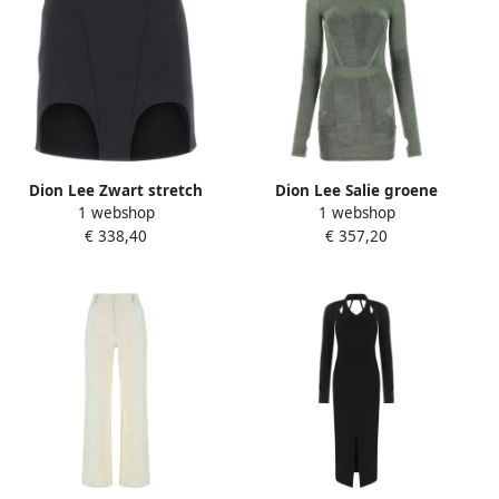
Dion Lee Zwart stretch
Dion Lee Salie groene
1 webshop
1 webshop
katoenen blend mini rok
stretch viscose blend mini
€ 338,40
€ 357,20
Zwart Dames
jurk Groen Dames