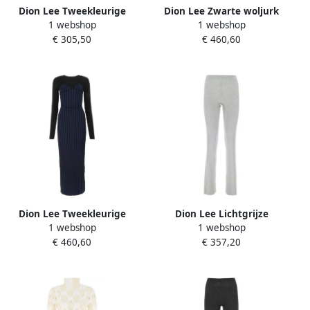
Dion Lee Tweekleurige
Dion Lee Zwarte woljurk
1 webshop
1 webshop
spijkerbroek Beige Dames
Zwart Dames
€ 305,50
€ 460,60
Dion Lee Tweekleurige
Dion Lee Lichtgrijze
1 webshop
1 webshop
wollen blend lange jurk
polyester blend broek Grijs
€ 460,60
€ 357,20
Blauw Dames
Dames