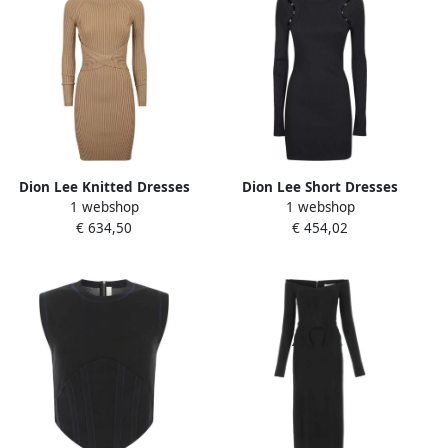
Dion Lee Knitted Dresses
Dion Lee Short Dresses
1 webshop
1 webshop
Beige Dames
Zwart Dames
€ 634,50
€ 454,02