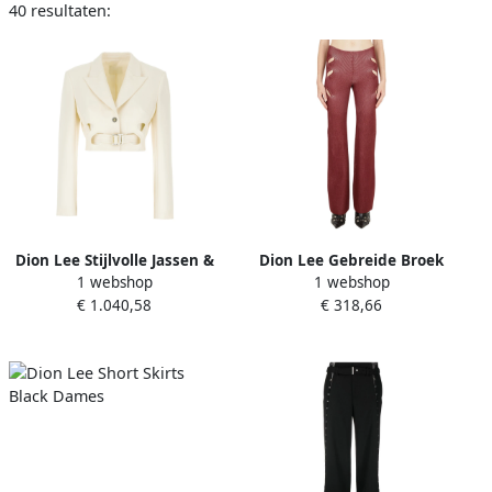
40 resultaten:
Dion Lee Stijlvolle Jassen &
Dion Lee Gebreide Broek
1 webshop
1 webshop
Vesten Collectie Beige
met Uitsparingen Red
€ 1.040,58
€ 318,66
Dames
Dames