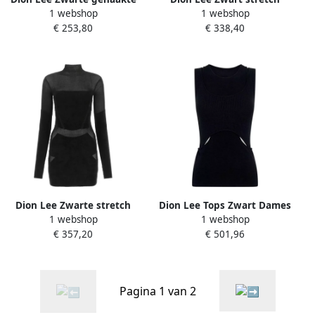
1 webshop
1 webshop
top Black Dames
katoenen mini -jurk Zwart
€ 253,80
€ 338,40
Dames
Dion Lee Zwarte stretch
Dion Lee Tops Zwart Dames
1 webshop
1 webshop
viscose mix mini -jurk Zwart
€ 357,20
€ 501,96
Dames
Pagina 1 van 2