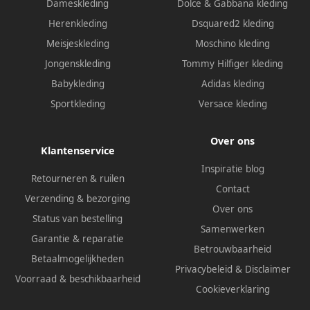
Dameskleding
Dolce & Gabbana kleding
Herenkleding
Dsquared2 kleding
Meisjeskleding
Moschino kleding
Jongenskleding
Tommy Hilfiger kleding
Babykleding
Adidas kleding
Sportkleding
Versace kleding
Over ons
Klantenservice
Inspiratie blog
Retourneren & ruilen
Contact
Verzending & bezorging
Over ons
Status van bestelling
Samenwerken
Garantie & reparatie
Betrouwbaarheid
Betaalmogelijkheden
Privacybeleid
&
Disclaimer
Voorraad & beschikbaarheid
Cookieverklaring