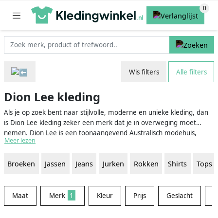
Wis filters
Alle filters
Dion Lee kleding
Als je op zoek bent naar stijlvolle, moderne en unieke kleding, dan
is Dion Lee kleding zeker een merk dat je in overweging moet
nemen. Dion Lee is een toonaangevend Australisch modehuis,
Meer lezen
bekend om zijn innovatieve ontwerpen en architectonische
silhouetten. Of je nu op zoek bent naar een prachtige jurk voor een
Broeken
Jassen
Jeans
Jurken
Rokken
Shirts
Tops
speciale gelegenheid, een stijlvolle blouse voor op het werk, of een-
cool-toch-sophisticated jumpsuit, de diverse collectie van Dion Lee
heeft het allemaal.
Maat
Merk
1
Kleur
Prijs
Geslacht
W