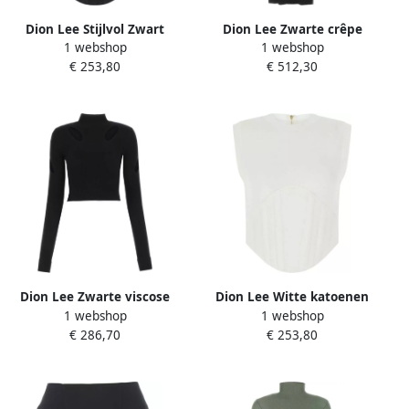
Dion Lee Stijlvol Zwart
Dion Lee Zwarte crêpe
1 webshop
1 webshop
Katoenen Top Black Dames
dame off-the-shoulder jurk
€ 253,80
€ 512,30
Zwart Dames
Dion Lee Zwarte viscose
Dion Lee Witte katoenen
1 webshop
1 webshop
blend Coltrui Black Dames
top White Dames
€ 286,70
€ 253,80