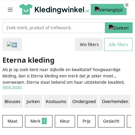
Wis filters
Alle filters
Eterna kleding
Als je op zoek bent naar stijlvolle en kwalitatief hoogwaardige
kleding, dan is Eterna kleding een merk dat je zeker moet
overwegen. Eterna staat bekend om haar uitstekende kwaliteit,
Meer lezen
elegante ontwerpen en duurzaam geproduceerde kleding. Zowel
voor mannen als vrouwen biedt Eterna een breed scala aan
Blouses
Jurken
Kostuums
Ondergoed
Overhemden
modieuze kleding, met name gespecialiseerd in overhemden,
blouses en accessoires. Dus of je nu op zoek bent naar een stijlvolle
outfit voor een formele gelegenheid of een modieuze look voor
elke dag, met Eterna kleding zit je altijd goed.
Maat
Merk
1
Kleur
Prijs
Geslacht
M