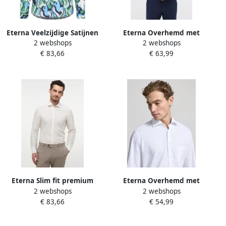
Eterna Veelzijdige Satijnen
Eterna Overhemd met
2 webshops
2 webshops
Blouse met Highlight Print
lange mouwen Comfort fit
€ 83,66
€ 63,99
Green Dames
NON IRON (strijkvrij)
Eterna Slim fit premium
Eterna Overhemd met
2 webshops
2 webshops
shirt met premium linnen
lange mouwen Comfort fit
€ 83,66
€ 54,99
model 'Kent'
NON IRON (strijkvrij)