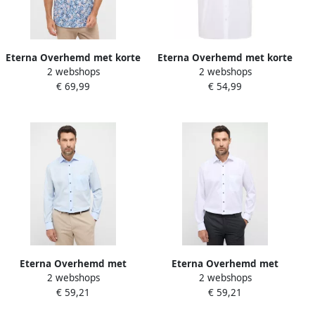
Eterna Overhemd met korte
Eterna Overhemd met korte
2 webshops
2 webshops
mouwen MODERN FIT NON
mouwen Comfort fit NON
€ 69,99
€ 54,99
IRON (strijkvrij)
IRON (strijkvrij)
Eterna Overhemd met
Eterna Overhemd met
2 webshops
2 webshops
lange mouwen Comfort fit
lange mouwen Comfort fit
€ 59,21
€ 59,21
NON IRON (strijkvrij)
NON IRON (strijkvrij)