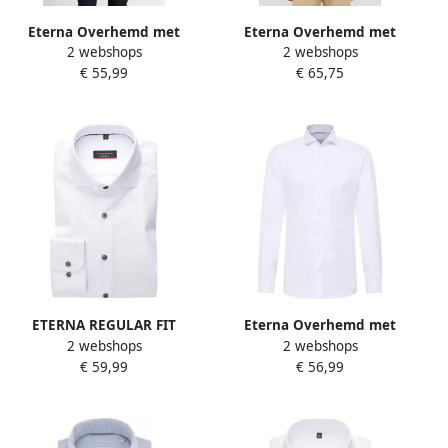
Eterna Overhemd met
Eterna Overhemd met
2 webshops
2 webshops
lange mouwen Comfort fit
lange mouwen MODERN FIT
€ 55,99
€ 65,75
NON IRON (strijkvrij)
NON IRON (strijkvrij)
ETERNA REGULAR FIT
Eterna Overhemd met
2 webshops
2 webshops
Regular fit zakelijk
lange mouwen Slim fit NON
€ 59,99
€ 56,99
overhemd van effen
IRON (strijkvrij)
materiaal