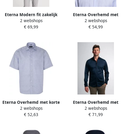
Eterna Modern fit zakelijk
Eterna Overhemd met
2 webshops
2 webshops
overhemd met kentkraag
lange mouwen MODERN FIT
€ 69,99
€ 54,99
en sportmanchetten
NON IRON (strijkvrij)
Eterna Overhemd met korte
Eterna Overhemd met
2 webshops
2 webshops
mouwen Comfort fit NON
lange mouwen MODERN FIT
€ 52,63
€ 71,99
IRON (strijkvrij)
NON IRON (strijkvrij)