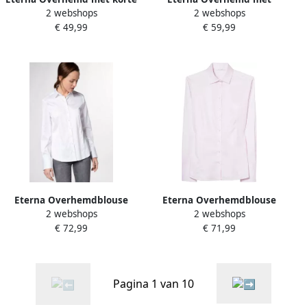
2 webshops
2 webshops
mouwen MODERN FIT NON
lange mouwen Comfort fit
€ 49,99
€ 59,99
IRON (strijkvrij)
NON IRON (strijkvrij)
Eterna Overhemdblouse
Eterna Overhemdblouse
2 webshops
2 webshops
Regular fit EASY IRON
Regular fit EASY IRON
€ 72,99
€ 71,99
(gemakkelijk te strijken)
(gemakkelijk te strijken)
Pagina 1 van 10