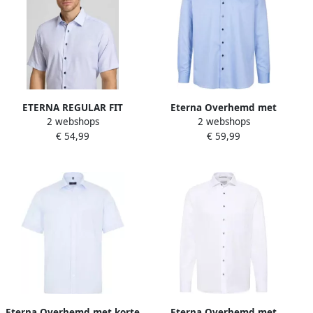
ETERNA REGULAR FIT
Eterna Overhemd met
2 webshops
2 webshops
Regular fit zakelijk
lange mouwen MODERN FIT
€ 54,99
€ 59,99
overhemd met effen
NON IRON (strijkvrij)
structuur en korte mouwen
Eterna Overhemd met korte
Eterna Overhemd met