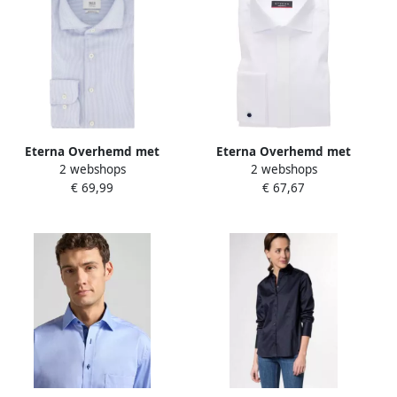
Eterna Overhemd met
Eterna Overhemd met
2 webshops
2 webshops
lange mouwen MODERN FIT
lange mouwen MODERN FIT
€ 69,99
€ 67,67
EASY IRON (gemakkelijk te
NON IRON (strijkvrij)
strijken)