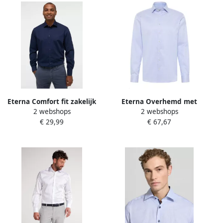
Eterna Comfort fit zakelijk
Eterna Overhemd met
2 webshops
2 webshops
overhemd met borstzak
lange mouwen MODERN FIT
€ 29,99
€ 67,67
model 'Kent'
NON IRON (strijkvrij)