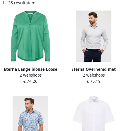
1.135 resultaten:
Eterna Lange blouse Loose
Eterna Overhemd met
2 webshops
2 webshops
fit EASY IRON (gemakkelijk
lange mouwen MODERN FIT
€ 74,26
€ 75,19
te strijken)
NON IRON (strijkvrij)