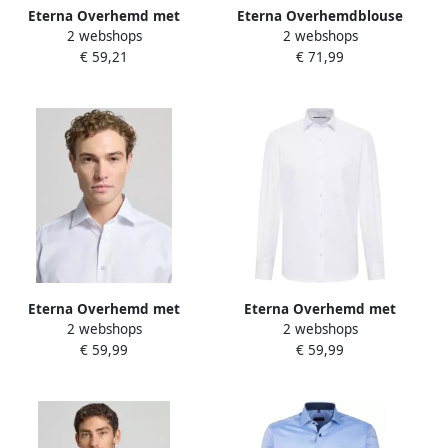
Eterna Overhemd met
Eterna Overhemdblouse
2 webshops
2 webshops
lange mouwen Comfort fit
Regular fit EASY IRON
€ 59,21
€ 71,99
NON IRON (strijkvrij)
(gemakkelijk te strijken)
Eterna Overhemd met
Eterna Overhemd met
2 webshops
2 webshops
lange mouwen MODERN FIT
lange mouwen Comfort fit
€ 59,99
€ 59,99
NON IRON (strijkvrij)
NON IRON (strijkvrij)