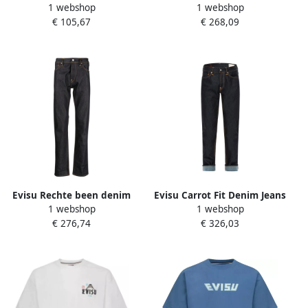
1 webshop
1 webshop
broek Black Heren
€ 105,67
€ 268,09
Evisu Rechte been denim
Evisu Carrot Fit Denim Jeans
1 webshop
1 webshop
jeans Black Heren
met Kumadori Daruma
€ 276,74
€ 326,03
Grafiek Blue Heren