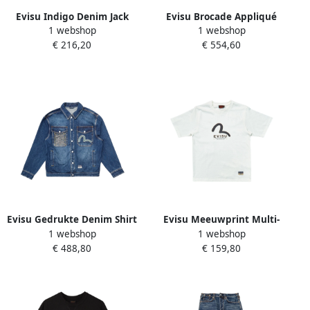
Evisu Indigo Denim Jack
Evisu Brocade Appliqué
1 webshop
1 webshop
Regular Fit Blue Heren
Carp Embroidery Denim
€ 216,20
€ 554,60
Jack Blue Heren
Evisu Gedrukte Denim Shirt
Evisu Meeuwprint Multi-
1 webshop
1 webshop
in Blauw Blue Heren
pocket T-shirt Bianca White
€ 488,80
€ 159,80
Heren