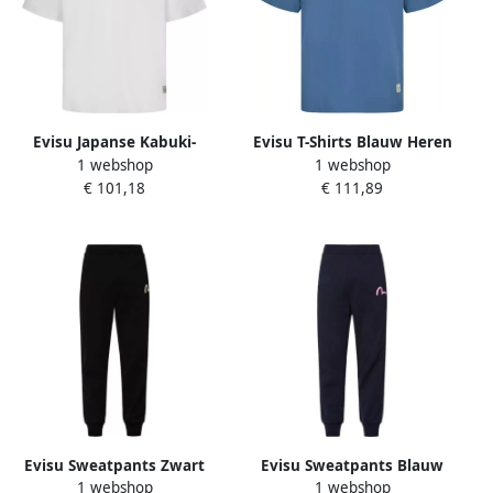
Evisu Japanse Kabuki-
Evisu T-Shirts Blauw Heren
1 webshop
1 webshop
geïnspireerde T-shirt met
€ 101,18
€ 111,89
Mount Fuji grafische print
Beige Heren
Evisu Sweatpants Zwart
Evisu Sweatpants Blauw
1 webshop
1 webshop
Heren
Heren