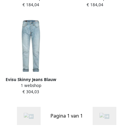
€ 184,04
€ 184,04
Evisu Skinny Jeans Blauw
1 webshop
Heren
€ 304,03
Pagina 1 van 1